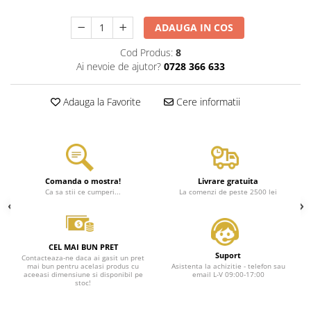
ADAUGA IN COS
Cod Produs:
8
Ai nevoie de ajutor?
0728 366 633
Adauga la Favorite
Cere informatii
Comanda o mostra!
Livrare gratuita
Ca sa stii ce cumperi...
La comenzi de peste 2500 lei
CEL MAI BUN PRET
Suport
Contacteaza-ne daca ai gasit un pret
mai bun pentru acelasi produs cu
Asistenta la achizitie - telefon sau
aceeasi dimensiune si disponibil pe
email L-V 09:00-17:00
stoc!