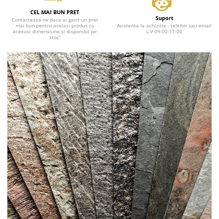
CEL MAI BUN PRET
Suport
Contacteaza-ne daca ai gasit un pret
mai bun pentru acelasi produs cu
Asistenta la achizitie - telefon sau email
aceeasi dimensiune si disponibil pe
L-V 09:00-17:00
stoc!