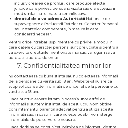
inclusiv crearea de profiluri, care produce efecte
juridice care privesc persoana vizata sau o afecteaza in
mod similar intr-o masura semnificativa;
dreptul de a va adresa Autoritatii
Nationale de
supraveghere a Prelucrarii Datelor cu Caracter Personal
sau instantelor competente, in masura in care
considerati necesar.
Pentru orice intrebari suplimentare cu privire la modul in
care datele cu caracter personal sunt prelucrate si pentru a
va exercita drepturile mentionate mai sus, va rugam sa va
adresati la adresa de email:
7. Confidentialitatea minorilor
nu contacteaza cu buna stiinta sau nu colecteaza informatii
de la persoane cu varsta sub 18 ani. Website-ul nu are ca
scop solicitarea de informatii de orice fel de la persoane cu
varsta sub 18 ani.
Daca printr-o eroare intram in posesia unor astfel de
informatii si suntem instiintati de acest lucru, vom obtine
consimtamantul parental adecvat pentru a utiliza aceste
informatii sau, in cazul in care nu este posibil, vom sterge
informatiile de pe serverele noastre.
Daca doriti sa ne comunicati primirea de informatii despre