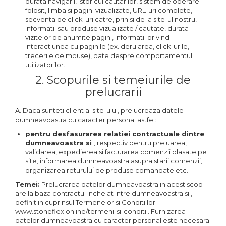
durata navigarii, istoricul cautarilor, sistem de operare
folosit, limba si pagini vizualizate, URL-uri complete,
secventa de click-uri catre, prin si de la site-ul nostru,
informatii sau produse vizualizate / cautate, durata
vizitelor pe anumite pagini, informatii privind
interactiunea cu paginile (ex. derularea, click-urile,
trecerile de mouse), date despre comportamentul
utilizatorilor.
2. Scopurile si temeiurile de
prelucrarii
A. Daca sunteti client al site-ului, prelucreaza datele
dumneavoastra cu caracter personal astfel:
pentru desfasurarea relatiei contractuale dintre
dumneavoastra si
, respectiv pentru preluarea,
validarea, expedierea si facturarea comenzii plasate pe
site, informarea dumneavoastra asupra starii comenzii,
organizarea returului de produse comandate etc.
Temei:
Prelucrarea datelor dumneavoastra in acest scop
are la baza contractul incheiat intre dumneavoastra si ,
definit in cuprinsul Termenelor si Conditiilor
www.stoneflex.online/termeni-si-conditii. Furnizarea
datelor dumneavoastra cu caracter personal este necesara