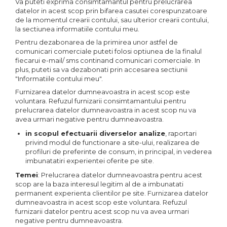
Va puteti exprima consimtamantul pentru prelucrarea
datelor in acest scop prin bifarea casutei corespunzatoare
de la momentul crearii contului, sau ulterior crearii contului,
la sectiunea informatiile contului meu.
Pentru dezabonarea de la primirea unor astfel de
comunicari comerciale puteti folosi optiunea de la finalul
fiecarui e-mail/ sms continand comunicari comerciale. In
plus, puteti sa va dezabonati prin accesarea sectiunii
"Informatiile contului meu".
Furnizarea datelor dumneavoastra in acest scop este
voluntara. Refuzul furnizarii consimtamantului pentru
prelucrarea datelor dumneavoastra in acest scop nu va
avea urmari negative pentru dumneavoastra.
in scopul efectuarii diverselor analize
, raportari
privind modul de functionare a site-ului, realizarea de
profiluri de preferinte de consum, in principal, in vederea
imbunatatiri experientei oferite pe site.
Temei
: Prelucrarea datelor dumneavoastra pentru acest
scop are la baza interesul legitim al de a imbunatati
permanent experienta clientilor pe site. Furnizarea datelor
dumneavoastra in acest scop este voluntara. Refuzul
furnizarii datelor pentru acest scop nu va avea urmari
negative pentru dumneavoastra.