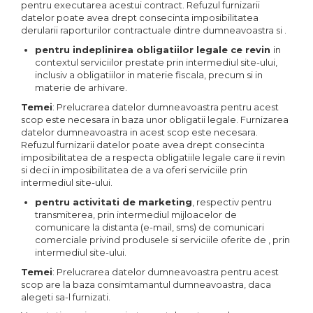
pentru executarea acestui contract. Refuzul furnizarii
datelor poate avea drept consecinta imposibilitatea
derularii raporturilor contractuale dintre dumneavoastra si .
pentru indeplinirea obligatiilor legale ce revin
in
contextul serviciilor prestate prin intermediul site-ului,
inclusiv a obligatiilor in materie fiscala, precum si in
materie de arhivare.
Temei
: Prelucrarea datelor dumneavoastra pentru acest
scop este necesara in baza unor obligatii legale. Furnizarea
datelor dumneavoastra in acest scop este necesara.
Refuzul furnizarii datelor poate avea drept consecinta
imposibilitatea de a respecta obligatiile legale care ii revin
si deci in imposibilitatea de a va oferi serviciile prin
intermediul site-ului.
pentru activitati de marketing
, respectiv pentru
transmiterea, prin intermediul mijloacelor de
comunicare la distanta (e-mail, sms) de comunicari
comerciale privind produsele si serviciile oferite de , prin
intermediul site-ului.
Temei
: Prelucrarea datelor dumneavoastra pentru acest
scop are la baza consimtamantul dumneavoastra, daca
alegeti sa-l furnizati.