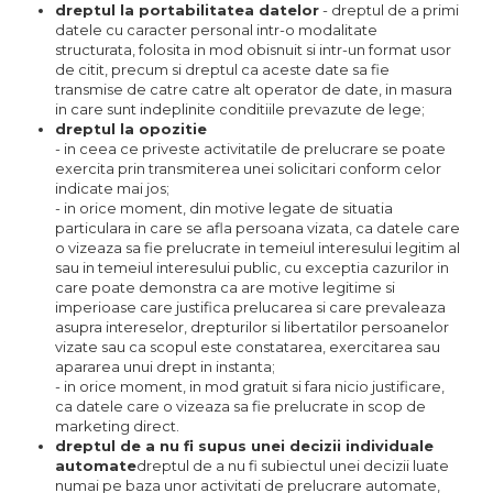
dreptul la portabilitatea datelor
- dreptul de a primi
datele cu caracter personal intr-o modalitate
structurata, folosita in mod obisnuit si intr-un format usor
de citit, precum si dreptul ca aceste date sa fie
transmise de catre catre alt operator de date, in masura
in care sunt indeplinite conditiile prevazute de lege;
dreptul la opozitie
- in ceea ce priveste activitatile de prelucrare se poate
exercita prin transmiterea unei solicitari conform celor
indicate mai jos;
- in orice moment, din motive legate de situatia
particulara in care se afla persoana vizata, ca datele care
o vizeaza sa fie prelucrate in temeiul interesului legitim al
sau in temeiul interesului public, cu exceptia cazurilor in
care poate demonstra ca are motive legitime si
imperioase care justifica prelucarea si care prevaleaza
asupra intereselor, drepturilor si libertatilor persoanelor
vizate sau ca scopul este constatarea, exercitarea sau
apararea unui drept in instanta;
- in orice moment, in mod gratuit si fara nicio justificare,
ca datele care o vizeaza sa fie prelucrate in scop de
marketing direct.
dreptul de a nu fi supus unei decizii individuale
automate
dreptul de a nu fi subiectul unei decizii luate
numai pe baza unor activitati de prelucrare automate,