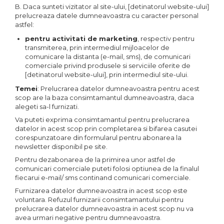
B. Daca sunteti vizitator al site-ului, [detinatorul website-ului]
prelucreaza datele dumneavoastra cu caracter personal
astfel:
pentru activitati de marketing
, respectiv pentru
transmiterea, prin intermediul mijloacelor de
comunicare la distanta (e-mail, sms), de comunicari
comerciale privind produsele si serviciile oferite de
[detinatorul website-ului], prin intermediul site-ului.
Temei
: Prelucrarea datelor dumneavoastra pentru acest
scop are la baza consimtamantul dumneavoastra, daca
alegeti sa-l furnizati.
Va puteti exprima consimtamantul pentru prelucrarea
datelor in acest scop prin completarea si bifarea casutei
corespunzatoare din formularul pentru abonarea la
newsletter disponibil pe site.
Pentru dezabonarea de la primirea unor astfel de
comunicari comerciale puteti folosi optiunea de la finalul
fiecarui e-mail/ sms continand comunicari comerciale.
Furnizarea datelor dumneavoastra in acest scop este
voluntara. Refuzul furnizarii consimtamantului pentru
prelucrarea datelor dumneavoastra in acest scop nu va
avea urmari negative pentru dumneavoastra.