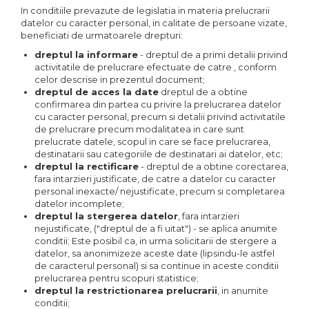
In conditiile prevazute de legislatia in materia prelucrarii
datelor cu caracter personal, in calitate de persoane vizate,
beneficiati de urmatoarele drepturi:
dreptul la informare
- dreptul de a primi detalii privind
activitatile de prelucrare efectuate de catre , conform
celor descrise in prezentul document;
dreptul de acces la date
dreptul de a obtine
confirmarea din partea cu privire la prelucrarea datelor
cu caracter personal, precum si detalii privind activitatile
de prelucrare precum modalitatea in care sunt
prelucrate datele, scopul in care se face prelucrarea,
destinatarii sau categoriile de destinatari ai datelor, etc;
dreptul la rectificare
- dreptul de a obtine corectarea,
fara intarzieri justificate, de catre a datelor cu caracter
personal inexacte/ nejustificate, precum si completarea
datelor incomplete;
dreptul la stergerea datelor
, fara intarzieri
nejustificate, ("dreptul de a fi uitat") - se aplica anumite
conditii; Este posibil ca, in urma solicitarii de stergere a
datelor, sa anonimizeze aceste date (lipsindu-le astfel
de caracterul personal) si sa continue in aceste conditii
prelucrarea pentru scopuri statistice;
dreptul la restrictionarea prelucrarii
, in anumite
conditii;