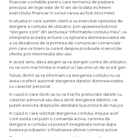
financiar-contabile pentru care termenul de pastrare
prevazut de lege este de 10 ani de la data incheierii
exercitiului financiar in cursul caruia au fost intocmite).
In situatia in care sunteti client si va exercitati optiunea de
stergere a contului de utilizator, prin apasarea butonul
"stergere cont" din sectiunea "informatiile contului meu", va
interpreta aceasta actiune ca optiunea dumneavoastra de
a va dezabona de la primirea de comunicari comerciale
prin care va tinem la curent despre produsele si serviciile
oferite prin intermediul site-ului.
In acest sens, daca alegeti sa va stergeti contul de utilizator,
nu va vom mai trimite e-mailuri si / sau sms-uri de acest gen.
Totusi, dorim sa va informam ca stergerea contului nu va
avea ca efect automat stergerea datelor dumneavoastra
cu caracter personal.
In cazul in care doriti sa nu va mai fie prelucrate datele cu
caracter personal sau daca doriti stergerea datelor, va
puteti exercita drepturile detaliate la punctul 6 de mai jos.
In cazul in care solicitati stergerea contului, insa pe acel
cont exista cel putin o comanda activa, cererea de
stergere a contului va putea fi inregistrata numai dupa
livrarea produselor si finalizarea ultimei comenzi active.