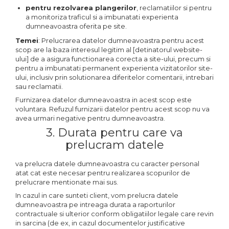
pentru rezolvarea plangerilor
, reclamatiilor si pentru
a monitoriza traficul si a imbunatati experienta
dumneavoastra oferita pe site.
Temei
: Prelucrarea datelor dumneavoastra pentru acest
scop are la baza interesul legitim al [detinatorul website-
ului] de a asigura functionarea corecta a site-ului, precum si
pentru a imbunatati permanent experienta vizitatorilor site-
ului, inclusiv prin solutionarea diferitelor comentarii, intrebari
sau reclamatii.
Furnizarea datelor dumneavoastra in acest scop este
voluntara. Refuzul furnizarii datelor pentru acest scop nu va
avea urmari negative pentru dumneavoastra.
3. Durata pentru care va
prelucram datele
va prelucra datele dumneavoastra cu caracter personal
atat cat este necesar pentru realizarea scopurilor de
prelucrare mentionate mai sus.
In cazul in care sunteti client, vom prelucra datele
dumneavoastra pe intreaga durata a raporturilor
contractuale si ulterior conform obligatiilor legale care revin
in sarcina (de ex, in cazul documentelor justificative