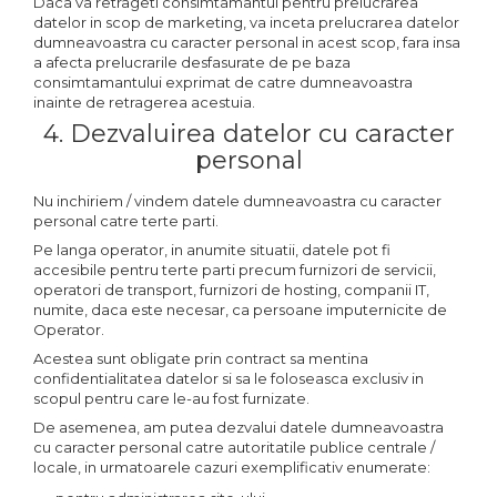
Daca va retrageti consimtamantul pentru prelucrarea
datelor in scop de marketing, va inceta prelucrarea datelor
dumneavoastra cu caracter personal in acest scop, fara insa
a afecta prelucrarile desfasurate de pe baza
consimtamantului exprimat de catre dumneavoastra
inainte de retragerea acestuia.
4. Dezvaluirea datelor cu caracter
personal
Nu inchiriem / vindem datele dumneavoastra cu caracter
personal catre terte parti.
Pe langa operator, in anumite situatii, datele pot fi
accesibile pentru terte parti precum furnizori de servicii,
operatori de transport, furnizori de hosting, companii IT,
numite, daca este necesar, ca persoane imputernicite de
Operator.
Acestea sunt obligate prin contract sa mentina
confidentialitatea datelor si sa le foloseasca exclusiv in
scopul pentru care le-au fost furnizate.
De asemenea, am putea dezvalui datele dumneavoastra
cu caracter personal catre autoritatile publice centrale /
locale, in urmatoarele cazuri exemplificativ enumerate: