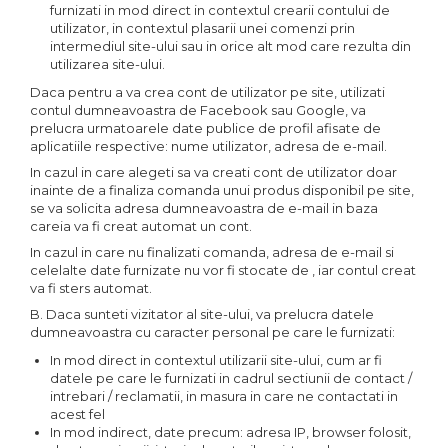
furnizati in mod direct in contextul crearii contului de
utilizator, in contextul plasarii unei comenzi prin
intermediul site-ului sau in orice alt mod care rezulta din
utilizarea site-ului.
Daca pentru a va crea cont de utilizator pe site, utilizati
contul dumneavoastra de Facebook sau Google, va
prelucra urmatoarele date publice de profil afisate de
aplicatiile respective: nume utilizator, adresa de e-mail.
In cazul in care alegeti sa va creati cont de utilizator doar
inainte de a finaliza comanda unui produs disponibil pe site,
se va solicita adresa dumneavoastra de e-mail in baza
careia va fi creat automat un cont.
In cazul in care nu finalizati comanda, adresa de e-mail si
celelalte date furnizate nu vor fi stocate de , iar contul creat
va fi sters automat.
B. Daca sunteti vizitator al site-ului, va prelucra datele
dumneavoastra cu caracter personal pe care le furnizati:
In mod direct in contextul utilizarii site-ului, cum ar fi
datele pe care le furnizati in cadrul sectiunii de contact /
intrebari / reclamatii, in masura in care ne contactati in
acest fel
In mod indirect, date precum: adresa IP, browser folosit,