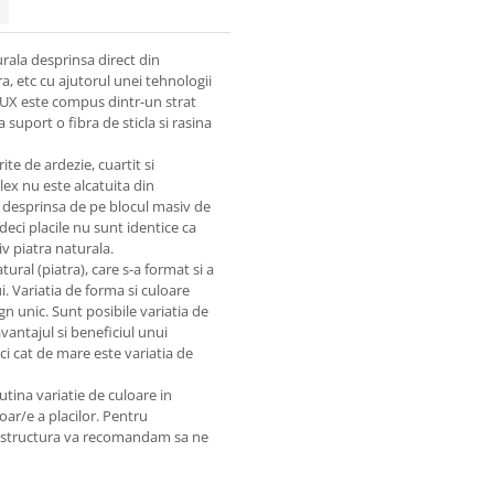
rala desprinsa direct din
, etc cu ajutorul unei tehnologii
LUX este compus dintr-un strat
uport o fibra de sticla si rasina
 de ardezie, cuartit si
ex nu este alcatuita din
t desprinsa de pe blocul masiv de
deci placile nu sunt identice ca
iv piatra naturala.
al (piatra), care s-a format si a
. Variatia de forma si culoare
gn unic. Sunt posibile variatia de
avantajul si beneficiul unui
ci cat de mare este variatia de
ina variatie de culoare in
r/e a placilor. Pentru
si structura va recomandam sa ne