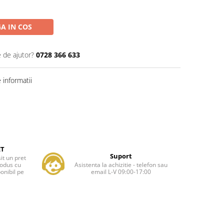
A IN COS
e de ajutor?
0728 366 633
informatii
ET
Suport
it un pret
rodus cu
Asistenta la achizitie - telefon sau
onibil pe
email L-V 09:00-17:00