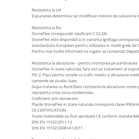
Rezistenta la UV
Expunerea determina rar modificari minore de culoare la 
Rezistenta la foc
StoneFlex corespunde clasificarii C-S2-D0.
StoneFlex este disponibil si in varianta ignifuga corespunz
standardului European pentru utilizarea in medii grele de 
Pentru mai multe informatii va rugam sa contactati Depar
Rezistenta la abraziune – pentru montarea pe pardoseala
StoneFlex in stare naturala, fara nici un tratament al supraf
PEI 2: Placi pentru zonele cu trafic mediu si abraziune medi
camerele de studio, baie.
Dupa tratarea cu RockGlass rezistenta la abraziune creste p
reprezinta orice zona rezidentiala.
Coeficient anti-alunecare
Placile StoneFlex in stare naturala corespund clasei R9(Ard
CE-CERTIFICATION
Toate materialele au fost aprobate CE conform standardel
DIN EN 15102:2011-12
DIN EN 15102:2008+A1:2011