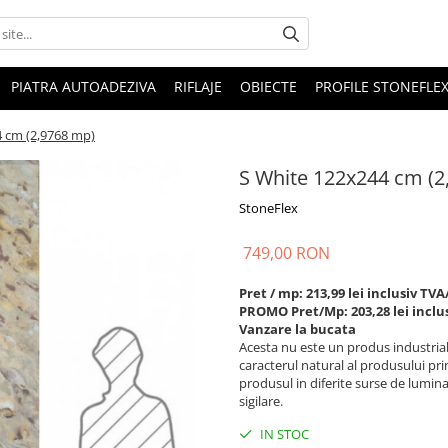
PIATRA AUTOADEZIVA
RIFLAJE
OBIECTE
PROFILE STONEFLE
 cm (2,9768 mp)
S White 122x244 cm (2
StoneFlex
749,00 RON
Pret / mp: 213,99 lei inclusiv TVA
PROMO Pret/Mp: 203,28 lei inclu
Vanzare la bucata
Acesta nu este un produs industrial, 
caracterul natural al produsului pri
produsul in diferite surse de lumin
sigilare.
IN STOC