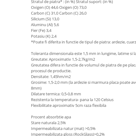
Stratul de piatra* : (in %) Stratul suport: (in %)
Oxigen (O) 44,6 Oxigen (O) 73,0
Carbon (C) 31,0 Carbon (C) 26,0
Silicium (Si) 13,0
Aluminu (Al) 5,6
Fier (Fe) 3,4
Potasiu (K) 2,4
*Poate fi diferita in functie de tipul de piatra: ardezie, cuar
Toleranta dimensionala este 1,5 mm in lungime, latime si la
Greutate: Aproximativ 1,5-2,7kg/m2
Greutatea difera in functie de volumul de piatra de pe plac
procesul de productie.
Densitate: 1,45hm/m2
Grosime: 1,5-2,0 mm (la ardezie si marmura placa poate a
8mm)
Dilatare termica: 0,5-0,8 mm
Rezistenta la temperatura- pana la 120 Celsius
Flexibilitate aproximativ 5cm raza flexibila
Procent absorbtie apa
Stare naturala 2,5%
Impermeabilizata natur (mat) >0,5%
Impermeabilizata gloss (RockGlass)>0,2%