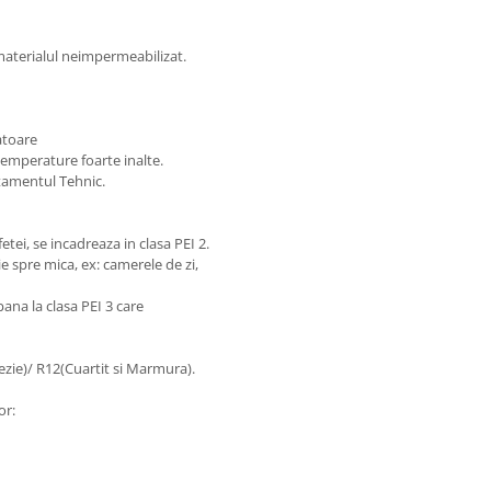
materialul neimpermeabilizat.
atoare
temperature foarte inalte.
tamentul Tehnic.
etei, se incadreaza in clasa PEI 2.
e spre mica, ex: camerele de zi,
ana la clasa PEI 3 care
ezie)/ R12(Cuartit si Marmura).
or: