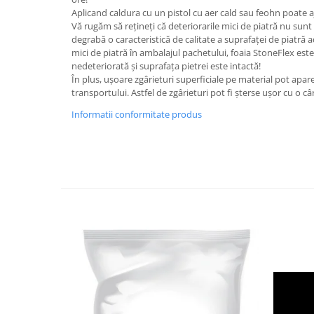
Aplicand caldura cu un pistol cu aer cald sau feohn poate a
Vă rugăm să rețineți că deteriorarile mici de piatră nu sunt 
degrabă o caracteristică de calitate a suprafaței de piatră 
mici de piatră în ambalajul pachetului, foaia StoneFlex es
nedeteriorată și suprafața pietrei este intactă!
În plus, ușoare zgârieturi superficiale pe material pot apare
transportului. Astfel de zgârieturi pot fi șterse ușor cu o c
Informatii conformitate produs