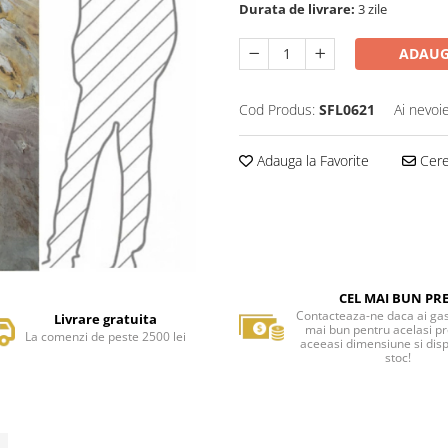
Durata de livrare:
3 zile
ADAUG
Cod Produs:
SFL0621
Ai nevoi
Adauga la Favorite
Cere 
CEL MAI BUN PR
Contacteaza-ne daca ai gas
Livrare gratuita
mai bun pentru acelasi p
La comenzi de peste 2500 lei
aceeasi dimensiune si disp
stoc!