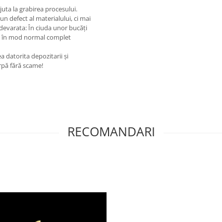
juta la grabirea procesului.
un defect al materialului, ci mai
adevarata: În ciuda unor bucăți
te în mod normal complet
a datorita depozitarii și
ârpă fără scame!
RECOMANDARI