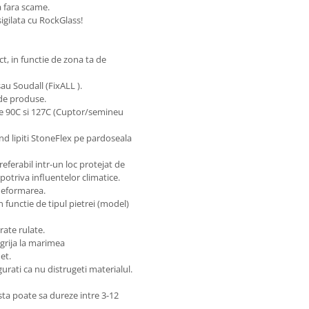
a fara scame.
igilata cu RockGlass!
t, in functie de zona ta de
au Soudall (FixALL ).
 de produse.
re 90C si 127C (Cuptor/semineu
nd lipiti StoneFlex pe pardoseala
eferabil intr-un loc protejat de
potriva influentelor climatice.
 deformarea.
n functie de tipul pietrei (model)
rate rulate.
 grija la marimea
et.
urati ca nu distrugeti materialul.
asta poate sa dureze intre 3-12