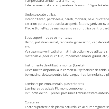
Temperatura ambientala la montaj
Este recomandata o temperatura de minim 10 grade Celsius
Unde se poate utiliza:
Interior: tavan, pardoseala, pereti, mobilier, baie, bucatarie
Exterior: pereti, pardoseala, acoperis, fatade, gard, soclu, e
Placile StoneFlex de marmura nu se vor utiliza pentru par
Strat suport – pe ce se monteaza
Beton, polistiren armat, tencuiala, gips-carton, var, decorat
etc.
Va rugam sa verificati si urmati instructiunile de utilizare s
materialele (adezivi, chituri, impermeabilizanti, grund, etc.
Instrumente de utilizat la montaj (Unelte)
Orice unelta disponibila in comert (DIY): foarfece de tabla, 
bormasina, dotate pentru taierea/gaurirea lemnului sau pl
Laminare pe lemn, metale, plasterboards
Laminarea cu adeziv PU monocomponent.
In functie de tipul presei, presiunea trebuie testate anterio
Curatarea
Toate suprafetele de piatra naturala, chiar si impregnate sau