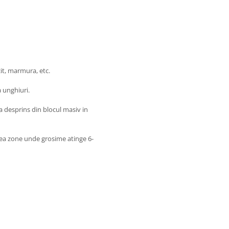
zit, marmura, etc.
 unghiuri.
a desprins din blocul masiv in
vea zone unde grosime atinge 6-