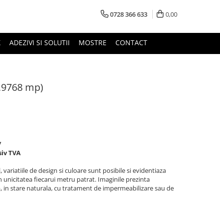
0728 366 633
0,00
X
ADEZIVI SI SOLUTII
MOSTRE
CONTACT
,9768 mp)
/
siv TVA
variatiile de design si culoare sunt posibile si evidentiaza
n unicitatea fiecarui metru patrat. Imaginile prezinta
a, in stare naturala, cu tratament de impermeabilizare sau de