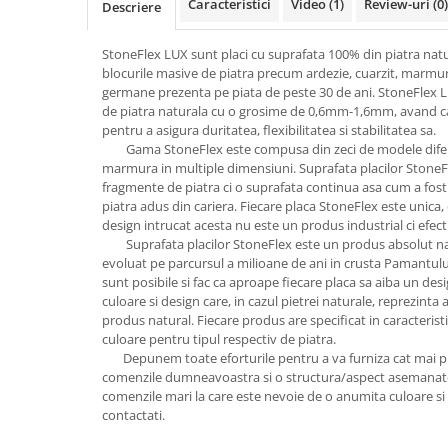
Caracteristici
Video
(1)
Review-uri
(0)
Descriere
StoneFlex LUX sunt placi cu suprafata 100% din piatra natu
blocurile masive de piatra precum ardezie, cuarzit, marmura
germane prezenta pe piata de peste 30 de ani. StoneFlex 
de piatra naturala cu o grosime de 0,6mm-1,6mm, avand ca s
pentru a asigura duritatea, flexibilitatea si stabilitatea sa.
Gama StoneFlex este compusa din zeci de modele diferite
marmura in multiple dimensiuni. Suprafata placilor StoneFl
fragmente de piatra ci o suprafata continua asa cum a fos
piatra adus din cariera. Fiecare placa StoneFlex este unica, 
design intrucat acesta nu este un produs industrial ci efect
Suprafata placilor StoneFlex este un produs absolut natur
evoluat pe parcursul a milioane de ani in crusta Pamantului
sunt posibile si fac ca aproape fiecare placa sa aiba un desi
culoare si design care, in cazul pietrei naturale, reprezinta 
produs natural. Fiecare produs are specificat in caracteristi
culoare pentru tipul respectiv de piatra.
Depunem toate eforturile pentru a va furniza cat mai put
comenzile dumneavoastra si o structura/aspect asemanatoa
comenzile mari la care este nevoie de o anumita culoare 
contactati.