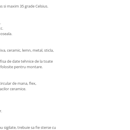
 si maxim 35 grade Celsius.
.
tc.
doseala.
iva, ceramic, lemn, metal, sticla,
i fisa de date tehnice de la toate
) folosite pentru montare.
circular de mana, flex,
acilor ceramice.
r.
 sigilate, trebuie sa fie sterse cu