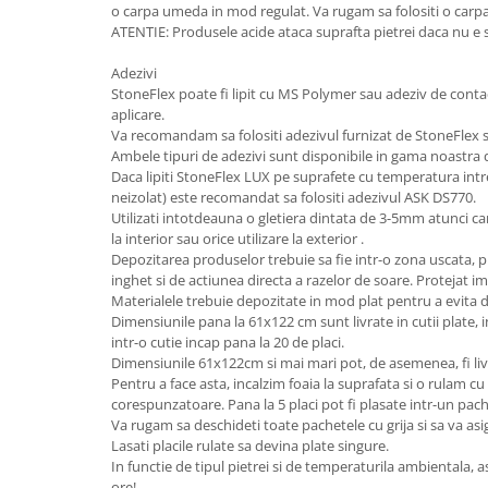
o carpa umeda in mod regulat. Va rugam sa folositi o carp
ATENTIE: Produsele acide ataca suprafta pietrei daca nu e s
Adezivi
StoneFlex poate fi lipit cu MS Polymer sau adeziv de contac
aplicare.
Va recomandam sa folositi adezivul furnizat de StoneFlex s
Ambele tipuri de adezivi sunt disponibile in gama noastra
Daca lipiti StoneFlex LUX pe suprafete cu temperatura int
neizolat) este recomandat sa folositi adezivul ASK DS770.
Utilizati intotdeauna o gletiera dintata de 3-5mm atunci ca
la interior sau orice utilizare la exterior .
Depozitarea produselor trebuie sa fie intr-o zona uscata, pr
inghet si de actiunea directa a razelor de soare. Protejat im
Materialele trebuie depozitate in mod plat pentru a evita
Dimensiunile pana la 61x122 cm sunt livrate in cutii plate, i
intr-o cutie incap pana la 20 de placi.
Dimensiunile 61x122cm si mai mari pot, de asemenea, fi liv
Pentru a face asta, incalzim foaia la suprafata si o rulam cu
corespunzatoare. Pana la 5 placi pot fi plasate intr-un pach
Va rugam sa deschideti toate pachetele cu grija si sa va asig
Lasati placile rulate sa devina plate singure.
In functie de tipul pietrei si de temperaturila ambientala, 
ore!