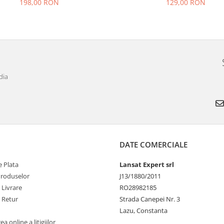
198,00 RON
129,00 RON
dia
DATE COMERCIALE
 Plata
Lansat Expert srl
Produselor
J13/1880/2011
 Livrare
RO28982185
e Retur
Strada Canepei Nr. 3
Lazu, Constanta
a online a litigiilor