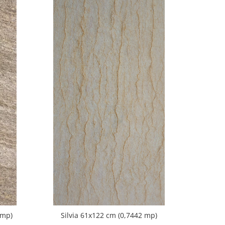
 mp)
Silvia 61x122 cm (0,7442 mp)
K Blac