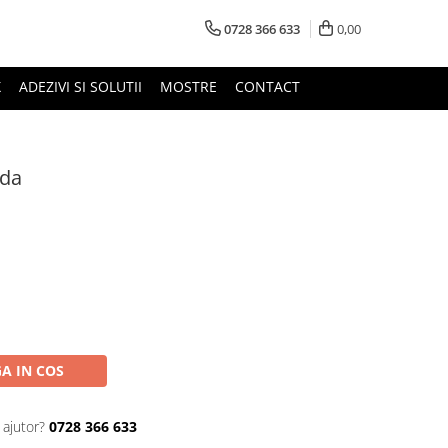
0728 366 633
0,00
X
ADEZIVI SI SOLUTII
MOSTRE
CONTACT
ida
A IN COS
 ajutor?
0728 366 633