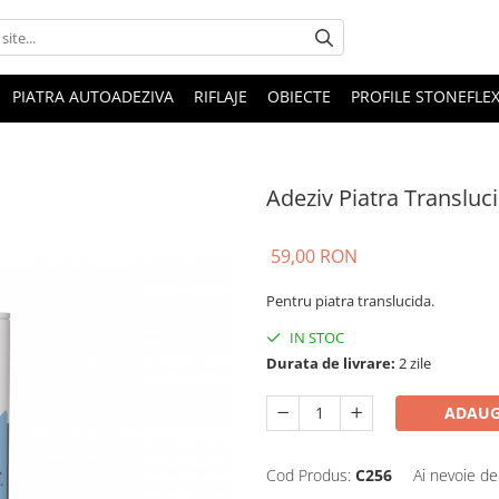
PIATRA AUTOADEZIVA
RIFLAJE
OBIECTE
PROFILE STONEFLE
Adeziv Piatra Transluc
59,00 RON
Pentru piatra translucida.
IN STOC
Durata de livrare:
2 zile
ADAUG
Cod Produs:
C256
Ai nevoie de