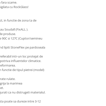
a fara scame.
igilata cu RockGlass!
t, in functie de zona ta de
au Soudall (FixALL ).
 de produse.
re 90C si 127C (Cuptor/semineu
nd lipiti StoneFlex pe pardoseala
eferabil intr-un loc protejat de
potriva influentelor climatice.
 deformarea.
n functie de tipul pietrei (model)
rate rulate.
 grija la marimea
et.
urati ca nu distrugeti materialul.
asta poate sa dureze intre 3-12