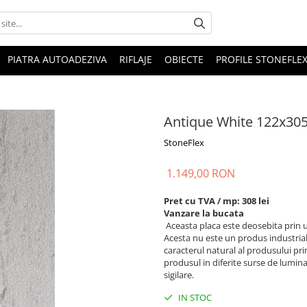
PIATRA AUTOADEZIVA
RIFLAJE
OBIECTE
PROFILE STONEFLE
Antique White 122x305
StoneFlex
1.149,00 RON
Pret cu TVA / mp: 308 lei
Vanzare la bucata
Aceasta placa este deosebita prin us
Acesta nu este un produs industrial, 
caracterul natural al produsului pri
produsul in diferite surse de lumin
sigilare.
IN STOC