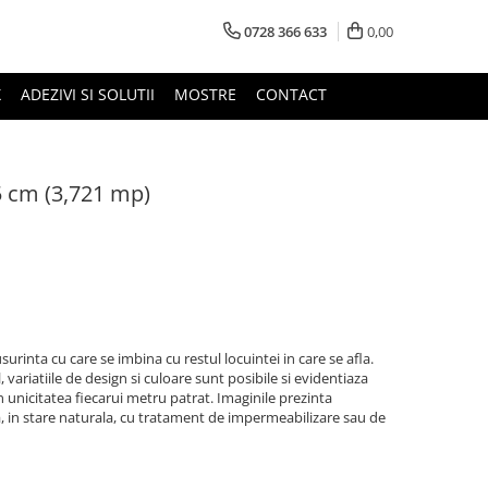
0728 366 633
0,00
X
ADEZIVI SI SOLUTII
MOSTRE
CONTACT
 cm (3,721 mp)
urinta cu care se imbina cu restul locuintei in care se afla.
variatiile de design si culoare sunt posibile si evidentiaza
n unicitatea fiecarui metru patrat. Imaginile prezinta
a, in stare naturala, cu tratament de impermeabilizare sau de