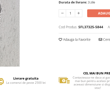
Durata de livrare:
3 zile
ADAUG
Cod Produs:
SFL37325-5844
A
Adauga la Favorite
Cere 
CEL MAI BUN PR
Contacteaza-ne daca ai gas
Livrare gratuita
mai bun pentru acelasi p
La comenzi de peste 2500 lei
aceeasi dimensiune si disp
stoc!