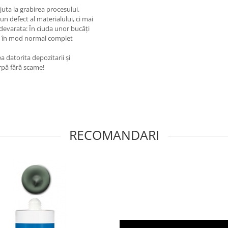
juta la grabirea procesului.
un defect al materialului, ci mai
adevarata: În ciuda unor bucăți
te în mod normal complet
a datorita depozitarii și
ârpă fără scame!
RECOMANDARI