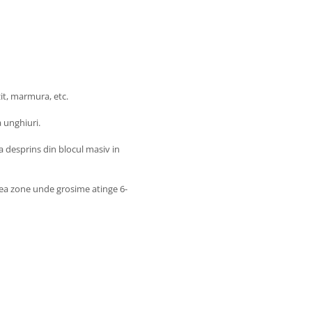
zit, marmura, etc.
 unghiuri.
a desprins din blocul masiv in
vea zone unde grosime atinge 6-