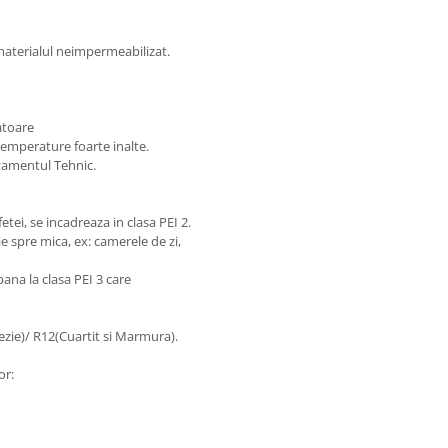
materialul neimpermeabilizat.
atoare
temperature foarte inalte.
tamentul Tehnic.
etei, se incadreaza in clasa PEI 2.
e spre mica, ex: camerele de zi,
ana la clasa PEI 3 care
ezie)/ R12(Cuartit si Marmura).
or: