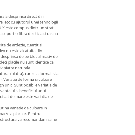
rala desprinsa direct din
, etc cu ajutorul unei tehnologii
LUX este compus dintr-un strat
uport o fibra de sticla si rasina
 de ardezie, cuartit si
ex nu este alcatuita din
t desprinsa de pe blocul masiv de
deci placile nu sunt identice ca
iv piatra naturala.
al (piatra), care s-a format si a
. Variatia de forma si culoare
gn unic. Sunt posibile variatia de
avantajul si beneficiul unui
ci cat de mare este variatia de
ina variatie de culoare in
r/e a placilor. Pentru
si structura va recomandam sa ne