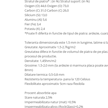
Stratul de piatra* : (in %) Stratul suport: (in %)
Oxigen (O) 44,6 Oxigen (O) 73,0
Carbon (C) 31,0 Carbon (C) 26,0
Silicium (Si) 13,0
Aluminu (Al) 5,6
Fier (Fe) 3,4
Potasiu (K) 2,4
*Poate fi diferita in functie de tipul de piatra: ardezie, cuar
Toleranta dimensionala este 1,5 mm in lungime, latime si la
Greutate: Aproximativ 1,5-2,7kg/m2
Greutatea difera in functie de volumul de piatra de pe plac
procesul de productie.
Densitate: 1,45hm/m2
Grosime: 1,5-2,0 mm (la ardezie si marmura placa poate a
8mm)
Dilatare termica: 0,5-0,8 mm
Rezistenta la temperatura- pana la 120 Celsius
Flexibilitate aproximativ 5cm raza flexibila
Procent absorbtie apa
Stare naturala 2,5%
Impermeabilizata natur (mat) >0,5%
Impermeabilizata gloss (RockGlass)>0,2%