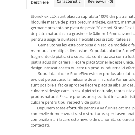
Caracteristici
Review-uri
(0)
Descriere
StoneFlex LUX sunt placi cu suprafata 100% din piatra natu
blocurile masive de piatra precum ardezie, cuarzit, marmura
germane prezenta pe piata de peste 30 de ani. StoneFlex 
de piatra naturala cu o grosime de 0,6mm-1,6mm, avand ca s
pentru a asigura duritatea, flexibilitatea si stabilitatea sa.
Gama StoneFlex este compusa din zeci de modele diferite
marmura in multiple dimensiuni. Suprafata placilor StoneFl
fragmente de piatra ci o suprafata continua asa cum a fos
piatra adus din cariera. Fiecare placa StoneFlex este unica, 
design intrucat acesta nu este un produs industrial ci efect
Suprafata placilor StoneFlex este un produs absolut natur
evoluat pe parcursul a milioane de ani in crusta Pamantului
sunt posibile si fac ca aproape fiecare placa sa aiba un desi
culoare si design care, in cazul pietrei naturale, reprezinta 
produs natural. Fiecare produs are specificat in caracteristi
culoare pentru tipul respectiv de piatra.
Depunem toate eforturile pentru a va furniza cat mai put
comenzile dumneavoastra si o structura/aspect asemanatoa
comenzile mari la care este nevoie de o anumita culoare 
contactati.