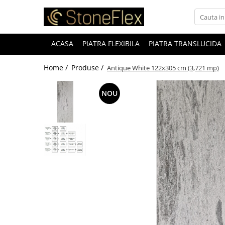
ACASA
PIATRA FLEXIBILA
PIATRA TRANSLUCIDA
Home /
Produse /
Antique White 122x305 cm (3,721 mp)
NOU