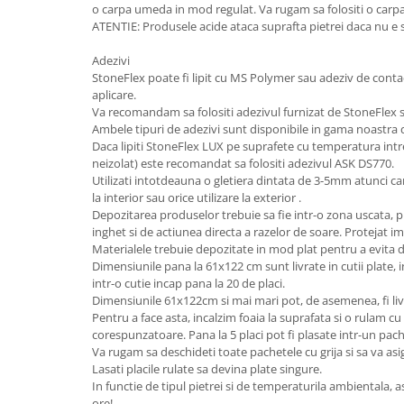
o carpa umeda in mod regulat. Va rugam sa folositi o carp
ATENTIE: Produsele acide ataca suprafta pietrei daca nu e s
Adezivi
StoneFlex poate fi lipit cu MS Polymer sau adeziv de contac
aplicare.
Va recomandam sa folositi adezivul furnizat de StoneFlex s
Ambele tipuri de adezivi sunt disponibile in gama noastra
Daca lipiti StoneFlex LUX pe suprafete cu temperatura int
neizolat) este recomandat sa folositi adezivul ASK DS770.
Utilizati intotdeauna o gletiera dintata de 3-5mm atunci ca
la interior sau orice utilizare la exterior .
Depozitarea produselor trebuie sa fie intr-o zona uscata, pr
inghet si de actiunea directa a razelor de soare. Protejat im
Materialele trebuie depozitate in mod plat pentru a evita
Dimensiunile pana la 61x122 cm sunt livrate in cutii plate, i
intr-o cutie incap pana la 20 de placi.
Dimensiunile 61x122cm si mai mari pot, de asemenea, fi liv
Pentru a face asta, incalzim foaia la suprafata si o rulam cu
corespunzatoare. Pana la 5 placi pot fi plasate intr-un pach
Va rugam sa deschideti toate pachetele cu grija si sa va asig
Lasati placile rulate sa devina plate singure.
In functie de tipul pietrei si de temperaturila ambientala, 
ore!