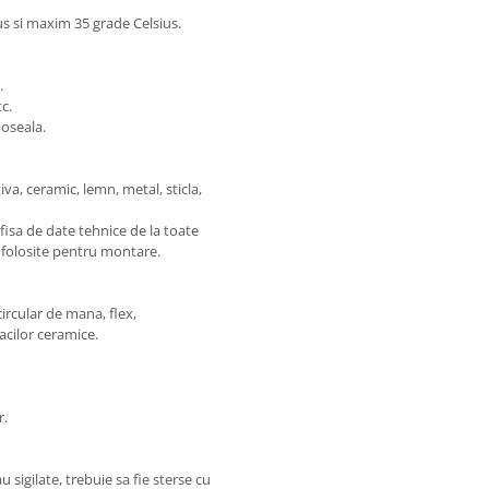
 si maxim 35 grade Celsius.
.
tc.
doseala.
iva, ceramic, lemn, metal, sticla,
i fisa de date tehnice de la toate
) folosite pentru montare.
circular de mana, flex,
acilor ceramice.
r.
 sigilate, trebuie sa fie sterse cu