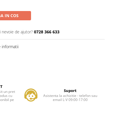
A IN COS
i nevoie de ajutor?
0728 366 633
informatii
ET
Suport
it un pret
rodus cu
Asistenta la achizitie - telefon sau
onibil pe
email L-V 09:00-17:00