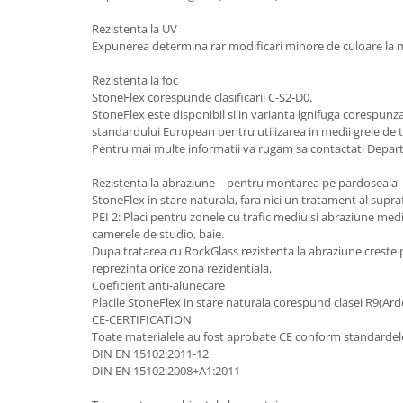
Rezistenta la UV
Expunerea determina rar modificari minore de culoare la 
Rezistenta la foc
StoneFlex corespunde clasificarii C-S2-D0.
StoneFlex este disponibil si in varianta ignifuga corespunz
standardului European pentru utilizarea in medii grele de 
Pentru mai multe informatii va rugam sa contactati Depar
Rezistenta la abraziune – pentru montarea pe pardoseala
StoneFlex in stare naturala, fara nici un tratament al supraf
PEI 2: Placi pentru zonele cu trafic mediu si abraziune medi
camerele de studio, baie.
Dupa tratarea cu RockGlass rezistenta la abraziune creste p
reprezinta orice zona rezidentiala.
Coeficient anti-alunecare
Placile StoneFlex in stare naturala corespund clasei R9(Ard
CE-CERTIFICATION
Toate materialele au fost aprobate CE conform standardel
DIN EN 15102:2011-12
DIN EN 15102:2008+A1:2011