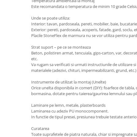
Temperatura ambientala la montaj
Este recomandata o temperatura de minim 10 grade Celsius
Unde se poate utiliza:
Interior: tavan, pardoseala, pereti, mobilier, baie, bucatarie
Exterior: pereti, pardoseala, acoperis, fatade, gard, soclu, e
Placile StoneFlex de marmura nu se vor utiliza pentru par
Strat suport – pe ce se monteaza
Beton, polistiren armat, tencuiala, gips-carton, var, decorat
etc.
Va rugam sa verificati si urmati instructiunile de utilizare s
materialele (adezivi, chituri, impermeabilizanti, grund, etc.
Instrumente de utilizat la montaj (Unelte)
Orice unelta disponibila in comert (DIY): foarfece de tabla, 
bormasina, dotate pentru taierea/gaurirea lemnului sau pl
Laminare pe lemn, metale, plasterboards
Laminarea cu adeziv PU monocomponent.
In functie de tipul presei, presiunea trebuie testate anterio
Curatarea
Toate suprafetele de piatra naturala, chiar si impregnate sau