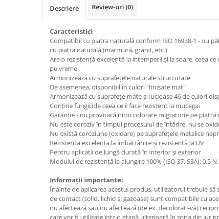
Review-uri
(0)
Descriere
Caracteristici
Compatibil cu piatra naturală conform ISO 16938-1 - nu pă
cu piatra naturală (marmură, granit, etc.)
Are o rezistență excelentă la intemperii și la soare, ceea c
pe vreme
Armonizează cu suprafețele naturale structurate
De asemenea, disponibil în culori "finisate mat"
Armonizează cu suprafețe mate și lucioase 46 de culori dis
Conține fungicide ceea ce il face rezistent la mucegai
Garanție - nu provoacă nicio colorare migratorie pe piatră
Nu este coroziv în timpul procesului de întărire, nu se oxid
Nu există coroziune (oxidare) pe suprafețele metalice nep
Rezistenta excelenta la îmbătrânire și rezistență la UV
Pentru aplicații de lungă durată în interior și exterior
Modulul de rezistență la alungire 100% (ISO 37, S3A): 0,5 
Informații importante:
Înainte de aplicarea acestui produs, utilizatorul trebuie să
de contact (solid, lichid și gazoase) sunt compatibile cu ace
nu afectează sau nu afectează (de ex. decolorați-vă) recipro
care vor fi utilizate într-o etapă ulterioară în zona din jur p