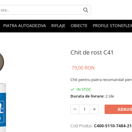
PIATRA AUTOADEZIVA
RIFLAJE
OBIECTE
PROFILE STONEFLE
Chit de rost C41
79,00 RON
Chit pentru piatra recomandat pent
IN STOC
Durata de livrare:
2 zile
ADAUG
Cod Produs:
C400-5110-7484-21