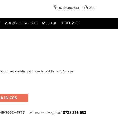
0728 366 633
0,00
X
ADEZIVI SI SOLUTII
MOSTRE
CONTACT
ru urmatoarele placi: Rainforest Brown, Golden.
A IN COS
49-7002--4717
Ai nevoie de ajutor?
0728 366 633