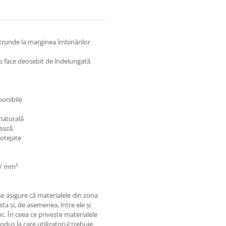
trunde la marginea îmbinărilor
e o face deosebit de îndelungată
ponibile
 naturală
ează.
rotejate
N / mm²
 se asigure că materialele din zona
sta și, de asemenea, între ele și
c. În ceea ce privește materialele
rodus la care utilizatorul trebuie