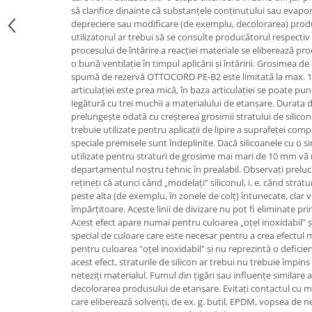
să clarifice dinainte că substanțele conținutului sau evapor
depreciere sau modificare (de exemplu, decolorarea) produs
utilizatorul ar trebui să se consulte producătorul respectiv 
procesului de întărire a reacției materiale se eliberează pro
o bună ventilație în timpul aplicării și întăririi. Grosimea de
spumă de rezervă OTTOCORD PE-B2 este limitată la max.
articulației este prea mică, în baza articulației se poate pu
legătură cu trei muchii a materialului de etanșare. Durata 
prelungește odată cu creșterea grosimii stratului de silic
trebuie utilizate pentru aplicații de lipire a suprafeței com
speciale premisele sunt îndeplinite. Dacă silicoanele cu o
utilizate pentru straturi de grosime mai mari de 10 mm vă
departamentul nostru tehnic în prealabil. Observați prelucra
rețineți că atunci când „modelați” siliconul, i. e. când strat
peste alta (de exemplu, în zonele de colț) întunecate, clar vi
împărțitoare. Aceste linii de divizare nu pot fi eliminate pri
Acest efect apare numai pentru culoarea „oțel inoxidabil” 
special de culoare care este necesar pentru a crea efectul me
pentru culoarea "oțel inoxidabil" și nu reprezintă o deficien
acest efect, straturile de silicon ar trebui nu trebuie împin
neteziți materialul. Fumul din țigări sau influențe similare
decolorarea produsului de etanșare. Evitați contactul cu ma
care eliberează solvenți, de ex. g. butil, EPDM, vopsea de n