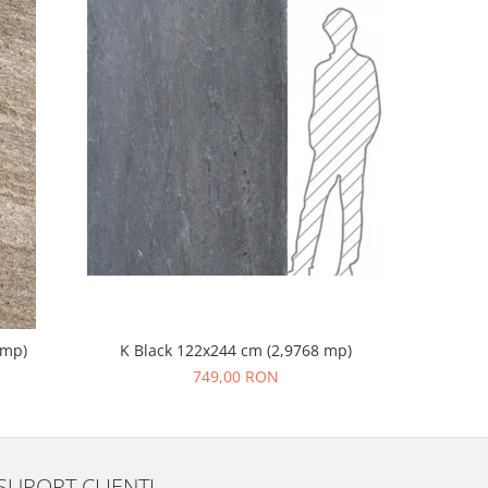
 mp)
K Black 122x244 cm (2,9768 mp)
Profi
749,00 RON
SUPORT CLIENTI