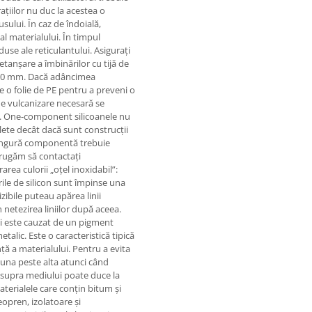
ațiilor nu duc la acestea o
ului. În caz de îndoială,
al materialului. În timpul
duse ale reticulantului. Asigurați
 etanșare a îmbinărilor cu tijă de
 10 mm. Dacă adâncimea
ne o folie de PE pentru a preveni o
de vulcanizare necesară se
on. One-component silicoanele nu
plete decât dacă sunt construcții
 singură componentă trebuie
 rugăm să contactați
rea culorii „oțel inoxidabil”:
urile de silicon sunt împinse una
zibile puteau apărea linii
n netezirea liniilor după aceea.
și este cauzat de un pigment
talic. Este o caracteristică tipică
ță a materialului. Pentru a evita
s una peste alta atunci când
 asupra mediului poate duce la
terialele care conțin bitum și
eopren, izolatoare și