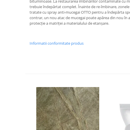
bituminoase. La restaurarea îmbinărilor contaminate cu muc
trebuie îndepărtat complet. Înainte de re-îmbinare, zonele
tratate cu spray anti-mucegai OTTO pentru a îndepărta spori
contrar, un nou atac de mucegai poate apărea din nou în art
protecție a matriței a materialului de etanșare.
Informatii conformitate produs