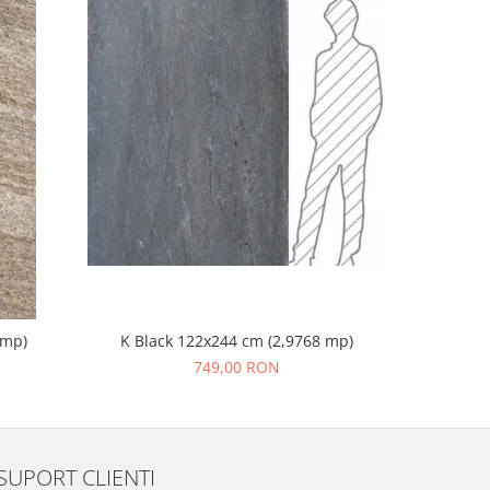
 mp)
K Black 122x244 cm (2,9768 mp)
Profi
749,00 RON
SUPORT CLIENTI