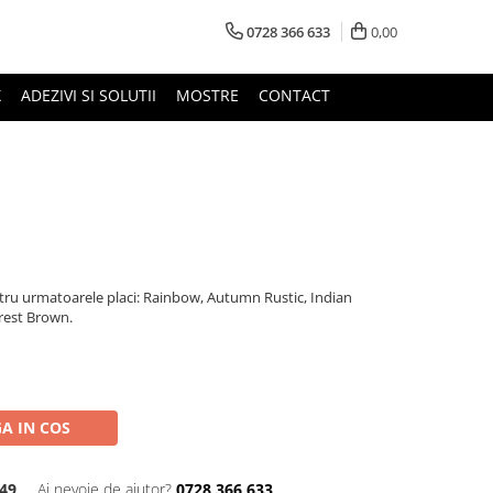
0728 366 633
0,00
X
ADEZIVI SI SOLUTII
MOSTRE
CONTACT
tru urmatoarele placi: Rainbow, Autumn Rustic, Indian
rest Brown.
A IN COS
49
Ai nevoie de ajutor?
0728 366 633