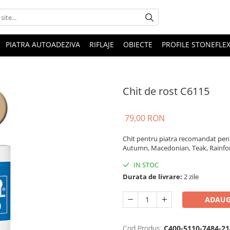
PIATRA AUTOADEZIVA
RIFLAJE
OBIECTE
PROFILE STONEFLE
Chit de rost C6115
79,00 RON
Chit pentru piatra recomandat pen
Autumn, Macedonian, Teak, Rainfo
IN STOC
Durata de livrare:
2 zile
ADAUG
Cod Produs:
C400-5110-7484-21