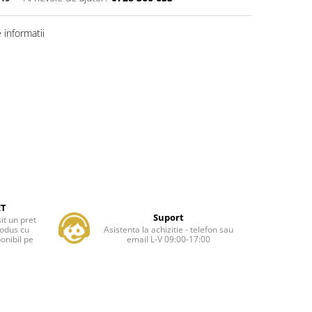
informatii
ET
Suport
it un pret
rodus cu
Asistenta la achizitie - telefon sau
onibil pe
email L-V 09:00-17:00