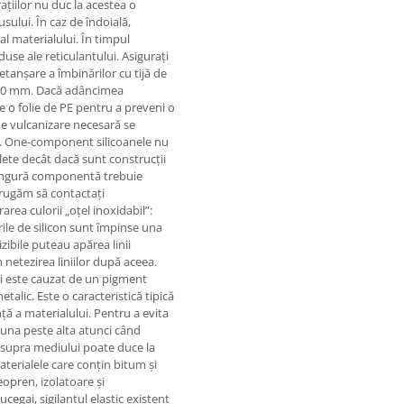
ațiilor nu duc la acestea o
ului. În caz de îndoială,
al materialului. În timpul
duse ale reticulantului. Asigurați
 etanșare a îmbinărilor cu tijă de
 10 mm. Dacă adâncimea
ne o folie de PE pentru a preveni o
de vulcanizare necesară se
on. One-component silicoanele nu
plete decât dacă sunt construcții
 singură componentă trebuie
 rugăm să contactați
rea culorii „oțel inoxidabil”:
urile de silicon sunt împinse una
zibile puteau apărea linii
n netezirea liniilor după aceea.
și este cauzat de un pigment
talic. Este o caracteristică tipică
ță a materialului. Pentru a evita
s una peste alta atunci când
 asupra mediului poate duce la
terialele care conțin bitum și
eopren, izolatoare și
egai, sigilantul elastic existent