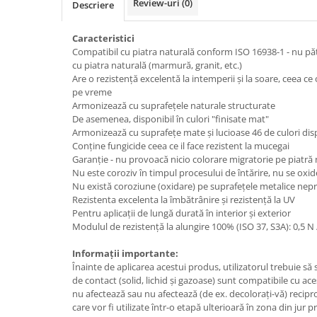
Review-uri
(0)
Descriere
Caracteristici
Compatibil cu piatra naturală conform ISO 16938-1 - nu pă
cu piatra naturală (marmură, granit, etc.)
Are o rezistență excelentă la intemperii și la soare, ceea c
pe vreme
Armonizează cu suprafețele naturale structurate
De asemenea, disponibil în culori "finisate mat"
Armonizează cu suprafețe mate și lucioase 46 de culori dis
Conține fungicide ceea ce il face rezistent la mucegai
Garanție - nu provoacă nicio colorare migratorie pe piatră
Nu este coroziv în timpul procesului de întărire, nu se oxid
Nu există coroziune (oxidare) pe suprafețele metalice nep
Rezistenta excelenta la îmbătrânire și rezistență la UV
Pentru aplicații de lungă durată în interior și exterior
Modulul de rezistență la alungire 100% (ISO 37, S3A): 0,5 
Informații importante:
Înainte de aplicarea acestui produs, utilizatorul trebuie să
de contact (solid, lichid și gazoase) sunt compatibile cu ace
nu afectează sau nu afectează (de ex. decolorați-vă) recipro
care vor fi utilizate într-o etapă ulterioară în zona din jur p