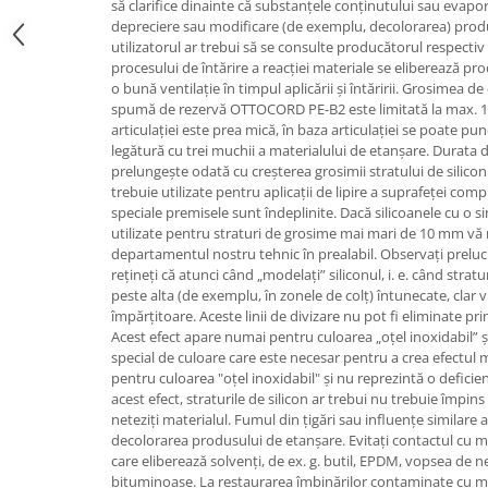
să clarifice dinainte că substanțele conținutului sau evapor
depreciere sau modificare (de exemplu, decolorarea) produs
utilizatorul ar trebui să se consulte producătorul respectiv 
procesului de întărire a reacției materiale se eliberează pro
o bună ventilație în timpul aplicării și întăririi. Grosimea de
spumă de rezervă OTTOCORD PE-B2 este limitată la max.
articulației este prea mică, în baza articulației se poate pu
legătură cu trei muchii a materialului de etanșare. Durata 
prelungește odată cu creșterea grosimii stratului de silic
trebuie utilizate pentru aplicații de lipire a suprafeței com
speciale premisele sunt îndeplinite. Dacă silicoanele cu o
utilizate pentru straturi de grosime mai mari de 10 mm vă
departamentul nostru tehnic în prealabil. Observați prelucra
rețineți că atunci când „modelați” siliconul, i. e. când strat
peste alta (de exemplu, în zonele de colț) întunecate, clar vi
împărțitoare. Aceste linii de divizare nu pot fi eliminate pri
Acest efect apare numai pentru culoarea „oțel inoxidabil” 
special de culoare care este necesar pentru a crea efectul me
pentru culoarea "oțel inoxidabil" și nu reprezintă o deficien
acest efect, straturile de silicon ar trebui nu trebuie împin
neteziți materialul. Fumul din țigări sau influențe similare
decolorarea produsului de etanșare. Evitați contactul cu ma
care eliberează solvenți, de ex. g. butil, EPDM, vopsea de n
bituminoase. La restaurarea îmbinărilor contaminate cu muc