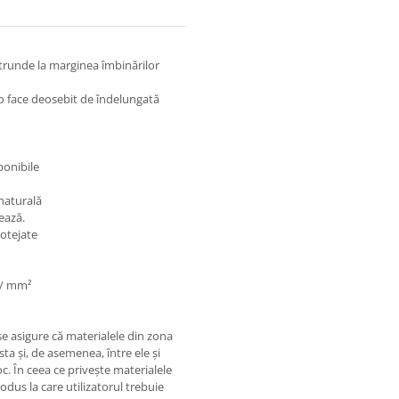
trunde la marginea îmbinărilor
e o face deosebit de îndelungată
ponibile
 naturală
ează.
rotejate
N / mm²
 se asigure că materialele din zona
sta și, de asemenea, între ele și
c. În ceea ce privește materialele
rodus la care utilizatorul trebuie