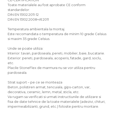
CE-CERTIFICATION
Toate materialele au fost aprobate CE conform
standardelor:
DIN EN 15102:2011-12
DIN EN 15102:2008+A1:2011
Temperatura ambientala la montaj
Este recomandata o temperatura de minim 10 grade Celsius
si maxim 35 grade Celsius.
Unde se poate utiliza:
Interior: tavan, pardoseala, pereti, mobilier, baie, bucatarie.
Exterior: pereti, pardoseala, acoperis, fatade, gard, soclu,
etc.
Placile StoneFlex de marmura nu se vor utiliza pentru
pardoseala.
Strat suport – pe ce se monteaza
Beton, polistiren armat, tencuiala, gips-carton, var,
decorativa, ceramic, lemn, metal, sticla, etc.
Va rugam sa verificati si urmati instructiunile de utilizare si
fisa de date tehnice de la toate materialele (adezivi, chituri,
impermeabilizanti, grund, etc.) folosite pentru montare.