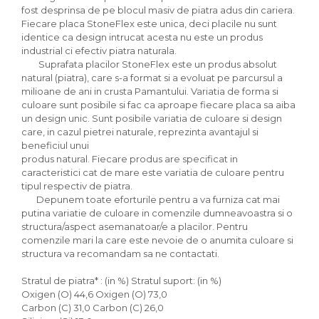
fost desprinsa de pe blocul masiv de piatra adus din cariera.
Fiecare placa StoneFlex este unica, deci placile nu sunt
identice ca design intrucat acesta nu este un produs
industrial ci efectiv piatra naturala.
Suprafata placilor StoneFlex este un produs absolut
natural (piatra), care s-a format si a evoluat pe parcursul a
milioane de ani in crusta Pamantului. Variatia de forma si
culoare sunt posibile si fac ca aproape fiecare placa sa aiba
un design unic. Sunt posibile variatia de culoare si design
care, in cazul pietrei naturale, reprezinta avantajul si
beneficiul unui
produs natural. Fiecare produs are specificat in
caracteristici cat de mare este variatia de culoare pentru
tipul respectiv de piatra.
Depunem toate eforturile pentru a va furniza cat mai
putina variatie de culoare in comenzile dumneavoastra si o
structura/aspect asemanatoar/e a placilor. Pentru
comenzile mari la care este nevoie de o anumita culoare si
structura va recomandam sa ne contactati.
Stratul de piatra* : (in %) Stratul suport: (in %)
Oxigen (O) 44,6 Oxigen (O) 73,0
Carbon (C) 31,0 Carbon (C) 26,0