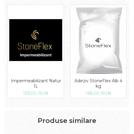
Impermeabilizant Natur
Adeziv StoneFlex Alb 4
1L
kg
139,00 RON
198,00 RON
Produse similare