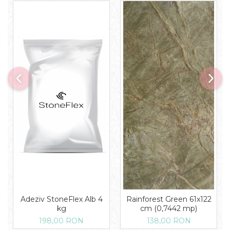
Adeziv StoneFlex Alb 4
Rainforest Green 61x122
kg
cm (0,7442 mp)
198,00 RON
138,00 RON