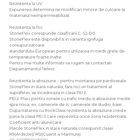
Rezistenta la UV
Expunerea determina rar modificari minore de culoare la
materialul neimpermeabilizat.
Rezistenta la foc
StoneFlex corespunde clasificarii C-S2-D0.
StoneFlex este disponibil si in varianta ignifuga
corespunzatoare
standardului European pentru utilizarea in medii grele de
temperature foarte inalte.
Pentru mai multe informatii va rugam sa contactati
Departamentul Tehnic.
Rezistenta la abraziune – pentru montarea pe pardoseala
StoneFlex in stare naturala, fara nici un tratament al
suprafetei, se incadreaza in clasa PEI 2.
PEI 2: Placi pentru zonele cu trafic mediu si abraziune medie
spre mica, ex: camerele de zi, camerele de studio, baie.
Dupa tratarea cu RockGlass rezistenta la abraziune creste
pana la clasa PEI 3 care reprezinta orice zona rezidentiala.
Coeficient anti-alunecare
Placile StoneFlex in stare naturala corespund clasei
R9(Ardezie)/ R12(Cuartit si Marmura).