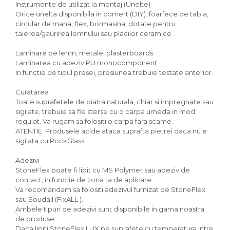
Instrumente de utilizat la montaj (Unelte)
Orice unelta disponibila in comert (DIY): foarfece de tabla,
circular de mana, flex, bormasina, dotate pentru
taierea/gaurirea lemnului sau placilor ceramice.
Laminare pe lemn, metale, plasterboards
Laminarea cu adeziv PU monocomponent.
In functie de tipul presei, presiunea trebuie testate anterior.
Curatarea
Toate suprafetele de piatra naturala, chiar si impregnate sau
sigilate, trebuie sa fie sterse cu o carpa umeda in mod
regulat. Va rugam sa folositi o carpa fara scame.
ATENTIE: Produsele acide ataca suprafta pietrei daca nu e
sigilata cu RockGlass!
Adezivi
StoneFlex poate fi lipit cu MS Polymer sau adeziv de
contact, in functie de zona ta de aplicare.
Va recomandam sa folositi adezivul furnizat de StoneFlex
sau Soudall (FixALL ).
Ambele tipuri de adezivi sunt disponibile in gama noastra
de produse.
Daca lipiti StoneFlex LUX pe suprafete cu temperatura intre