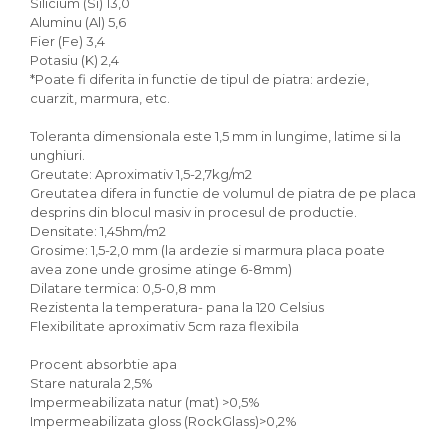
Silicium (Si) 13,0
Aluminu (Al) 5,6
Fier (Fe) 3,4
Potasiu (K) 2,4
*Poate fi diferita in functie de tipul de piatra: ardezie,
cuarzit, marmura, etc.
Toleranta dimensionala este 1,5 mm in lungime, latime si la
unghiuri.
Greutate: Aproximativ 1,5-2,7kg/m2
Greutatea difera in functie de volumul de piatra de pe placa
desprins din blocul masiv in procesul de productie.
Densitate: 1,45hm/m2
Grosime: 1,5-2,0 mm (la ardezie si marmura placa poate
avea zone unde grosime atinge 6-8mm)
Dilatare termica: 0,5-0,8 mm
Rezistenta la temperatura- pana la 120 Celsius
Flexibilitate aproximativ 5cm raza flexibila
Procent absorbtie apa
Stare naturala 2,5%
Impermeabilizata natur (mat) >0,5%
Impermeabilizata gloss (RockGlass)>0,2%