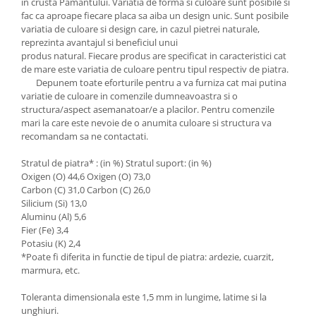
in crusta Pamantului. Variatia de forma si culoare sunt posibile si
fac ca aproape fiecare placa sa aiba un design unic. Sunt posibile
variatia de culoare si design care, in cazul pietrei naturale,
reprezinta avantajul si beneficiul unui
produs natural. Fiecare produs are specificat in caracteristici cat
de mare este variatia de culoare pentru tipul respectiv de piatra.
Depunem toate eforturile pentru a va furniza cat mai putina
variatie de culoare in comenzile dumneavoastra si o
structura/aspect asemanatoar/e a placilor. Pentru comenzile
mari la care este nevoie de o anumita culoare si structura va
recomandam sa ne contactati.
Stratul de piatra* : (in %) Stratul suport: (in %)
Oxigen (O) 44,6 Oxigen (O) 73,0
Carbon (C) 31,0 Carbon (C) 26,0
Silicium (Si) 13,0
Aluminu (Al) 5,6
Fier (Fe) 3,4
Potasiu (K) 2,4
*Poate fi diferita in functie de tipul de piatra: ardezie, cuarzit,
marmura, etc.
Toleranta dimensionala este 1,5 mm in lungime, latime si la
unghiuri.