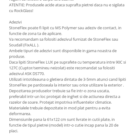
ATENTIE: Produsele acide ataca suprafta pietrei daca nu e sigilata
cu RockGlass!
Adezivi
StoneFlex poate fi lipit cu MS Polymer sau adeziv de contact, in
functie de zona ta de aplicare.
Va recomandam sa folositi adezivul furnizat de StoneFlex sau
Soudall (FixALL ).
Ambele tipuri de adezivi sunt disponibile in gama noastra de
produse.
Daca lipiti StoneFlex LUX pe suprafete cu temperatura intre 90C si
127C (Cuptor/semineu neizolat) este recomandat sa folositi
adezivul ASK DS770.
Utilizati intotdeauna o gletiera dintata de 3-5mm atunci cand lipiti
StoneFlex pe pardoseala la interior sau orice utilizare la exterior .
Depozitarea produselor trebuie sa fie intr-o zona uscata,
preferabil intr-un loc protejat de inghet si de actiunea directa a
razelor de soare. Protejat impotriva influentelor climatice.
Materialele trebuie depozitate in mod plat pentru a evita
deformarea.
Dimensiunile pana la 61x122 cm sunt livrate in cutii plate, in
functie de tipul pietrei (model) intr-o cutie incap pana la 20 de
placi.