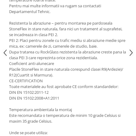
temperature foarte inalte.
Pentru mai multe informatii va rugam sa contactati
Departamentul Tehnic.
Rezistenta la abraziune – pentru montarea pe pardoseala
StoneFlex in stare naturala, fara nici un tratament al suprafetei,
se incadreaza in clasa PEI 2.
PEI 2: Placi pentru zonele cu trafic mediu si abraziune medie spre
mica, ex: camerele de zi, camerele de studio, baie.
Dupa tratarea cu RockGlass rezistenta la abraziune creste pana la
clasa PEI 3 care reprezinta orice zona rezidentiala.
Coeficient anti-alunecare
Placile StoneFlex in stare naturala corespund clasei R9(Ardezie)/
R12(Cuartit si Marmura).
CE-CERTIFICATION
Toate materialele au fost aprobate CE conform standardelor:
DIN EN 15102:2011-12
DIN EN 15102:2008+A1:2011
Temperatura ambientala la montaj
Este recomandata o temperatura de minim 10 grade Celsius si
maxim 35 grade Celsius.
Unde se poate utiliza: