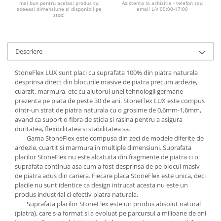
mai bun pentru acelasi produs cu
Asistenta la achizitie - telefon sau
aceeasi dimensiune si disponibil pe
email L-V 09:00-17:00
stoc!
Descriere
StoneFlex LUX sunt placi cu suprafata 100% din piatra naturala
desprinsa direct din blocurile masive de piatra precum ardezie,
cuarzit, marmura, etc cu ajutorul unei tehnologii germane
prezenta pe piata de peste 30 de ani. StoneFlex LUX este compus
dintr-un strat de piatra naturala cu o grosime de 0,6mm-1,6mm,
avand ca suport o fibra de sticla si rasina pentru a asigura
duritatea, flexibilitatea si stabilitatea sa.
Gama StoneFlex este compusa din zeci de modele diferite de
ardezie, cuartit si marmura in multiple dimensiuni. Suprafata
placilor StoneFlex nu este alcatuita din fragmente de piatra ci o
suprafata continua asa cum a fost desprinsa de pe blocul masiv
de piatra adus din cariera. Fiecare placa StoneFlex este unica, deci
placile nu sunt identice ca design intrucat acesta nu este un
produs industrial ci efectiv piatra naturala.
Suprafata placilor StoneFlex este un produs absolut natural
(piatra), care s-a format si a evoluat pe parcursul a milioane de ani