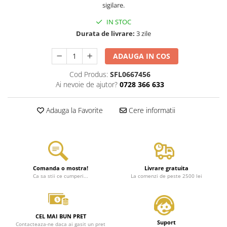
sigilare.
IN STOC
Durata de livrare:
3 zile
ADAUGA IN COS
Cod Produs:
SFL0667456
Ai nevoie de ajutor?
0728 366 633
Adauga la Favorite
Cere informatii
Comanda o mostra!
Livrare gratuita
Ca sa stii ce cumperi...
La comenzi de peste 2500 lei
CEL MAI BUN PRET
Suport
Contacteaza-ne daca ai gasit un pret