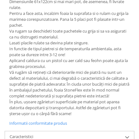
Dimensiunile 61x122cm si mai mari pot, de asemenea, fi livrate
rulate.
Pentru a face asta, incalzim foaia la suprafata si o rulam cu grija la
marimea corespunzatoare. Pana la 5 placi pot fi plasate intr-un
pachet.
Va rugam sa deschideti toate pachetele cu grija si sa va asigurati
ca nu distrugeti materialul.
Lasati placile rulate sa devina plate singure.
In functie de tipul pietrei si de temperaturila ambientala, asta
poate sa dureze intre 3-12 ore!
Aplicand caldura cu un pistol cu aer cald sau feohn poate ajuta la
grabirea procesului.
Vă rugăm să rețineți că deteriorarile mici de piatră nu sunt un
defect al materialului, ci mai degrabă o caracteristică de calitate a
suprafaței de piatră adevarata: În ciuda unor bucăți mici de piatră
în ambalajul pachetului, foaia StoneFlex este în mod normal
complet nedeteriorată și suprafața pietrei este intactă!
În plus, ușoare zgârieturi superficiale pe material pot aparea
datorita depozitarii și transportului. Astfel de zgârieturi pot fi
șterse ușor cu o cârpă fără scame!
Informatii conformitate produs
Caracteristici