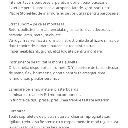
Interior: tavan, pardoseala, pereti, mobilier, baie, bucatarie.
Exterior: pereti, pardoseala, acoperis, fatade, gard, soclu, etc.
Placile StoneFlex de marmura nu se vor utiliza pentru pardoseala.
Strat suport – pe ce se monteaza
Beton, polistiren armat, tencuiala, gips-carton, var, decorativa,
ceramic, lemn, metal, sticla, etc.
Va rugam sa verificati si urmati instructiunile de utilizare si fisa de
date tehnice de la toate materialele (adezivi, chituri,
impermeabilizanti, grund, etc.) folosite pentru montare.
Instrumente de utilizat la montaj (Unelte)
Orice unelta disponibila in comert (DIY): foarfece de tabla, circular
de mana, flex, bormasina, dotate pentru taierea/gaurirea
lemnului sau placilor ceramice.
Laminare pe lemn, metale, plasterboards
Laminarea cu adeziv PU monocomponent.
In functie de tipul presei, presiunea trebuie testate anterior.
Curatarea
Toate suprafetele de piatra naturala, chiar si impregnate sau
sigilate, trebuie sa fie sterse cu o carpa umeda in mod regulat. Va
rugam sa folositi o carpa fara scame.