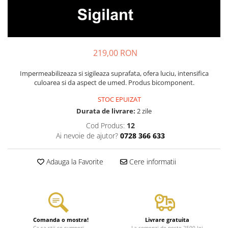
219,00 RON
Impermeabilizeaza si sigileaza suprafata, ofera luciu, intensifica
culoarea si da aspect de umed. Produs bicomponent.
STOC EPUIZAT
Durata de livrare:
2 zile
Cod Produs:
12
Ai nevoie de ajutor?
0728 366 633
Adauga la Favorite
Cere informatii
Comanda o mostra!
Livrare gratuita
Ca sa stii ce cumperi...
La comenzi de peste 2500 lei