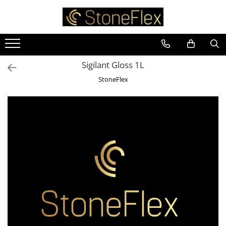
Sigilant Gloss 1L
StoneFlex