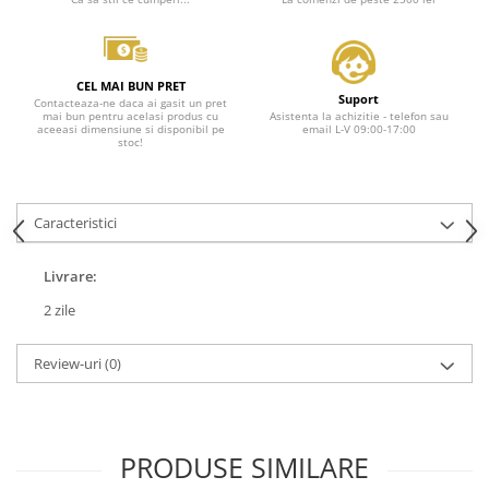
CEL MAI BUN PRET
Suport
Contacteaza-ne daca ai gasit un pret
mai bun pentru acelasi produs cu
Asistenta la achizitie - telefon sau
aceeasi dimensiune si disponibil pe
email L-V 09:00-17:00
stoc!
Caracteristici
Livrare:
2 zile
Review-uri
(0)
PRODUSE SIMILARE