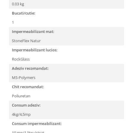
0.03 kg
Bucati/cutie:
1
Impermeabilizant mat:
StoneFlex Natur
Impermeabilizant lucios:
RockGlass
Adeziv recomandat:
MS-Polymers
Chit recomandat:
Poliuretan
Consum adeziv:
4kg/4,5mp
Consum impermeabilizant:
10 mp/1 litru/strat