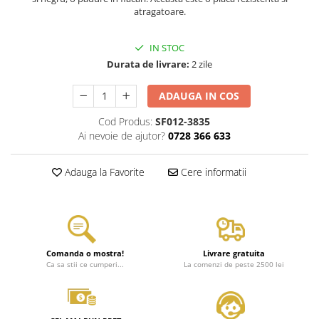
atragatoare.
IN STOC
Durata de livrare:
2 zile
ADAUGA IN COS
Cod Produs:
SF012-3835
Ai nevoie de ajutor?
0728 366 633
Adauga la Favorite
Cere informatii
Comanda o mostra!
Livrare gratuita
Ca sa stii ce cumperi...
La comenzi de peste 2500 lei