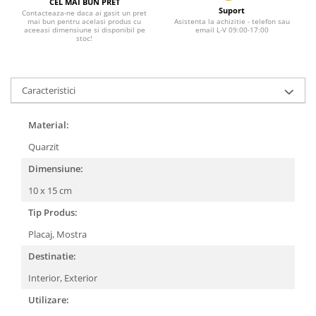
CEL MAI BUN PRET
Suport
Contacteaza-ne daca ai gasit un pret
mai bun pentru acelasi produs cu
Asistenta la achizitie - telefon sau
aceeasi dimensiune si disponibil pe
email L-V 09:00-17:00
stoc!
Caracteristici
Material:
Quarzit
Dimensiune:
10 x 15 cm
Tip Produs:
Placaj,
Mostra
Destinatie:
Interior,
Exterior
Utilizare: