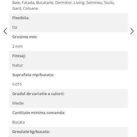
Baie,
Fatada,
Bucatarie,
Dormitor,
Living,
Semineu,
Soclu,
Gard,
Coloane
Flexibila:
Da
Grosime mm:
2 mm
Finisaj:
Natur
Suprafata mp/bucata:
0.015
Gradul de variatie a culorii:
Medie
Cantitate minima comanda:
Bucata
Greutate kg/bucata: