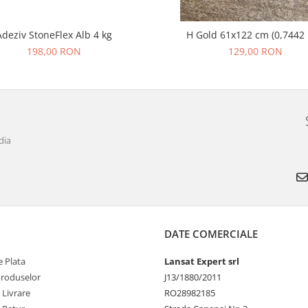
Adeziv StoneFlex Alb 4 kg
H Gold 61x122 cm (0,7442
198,00 RON
129,00 RON
dia
DATE COMERCIALE
 Plata
Lansat Expert srl
Produselor
J13/1880/2011
 Livrare
RO28982185