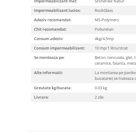
Impermeabilizant mat:
StoneFlex Natur
Impermeabilizant lucios:
RockGlass
Adeziv recomandat:
MS-Polymers
Chit recomandat:
Poliuretan
Consum adeziv:
4kg/4,5mp
Consum impermeabilizant:
10 mp/1 litru/strat
Se monteaza pe:
Beton, tencuiala, glet, 
ceramice, faianta, metal
Alte informatii:
La montarea pe pardos
bucatarie) se trateaza
Greutate kg/bucata:
0.03 kg
Livrare:
2 zile