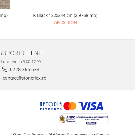
 mp)
K Black 122x244 cm (2,9768 mp)
Profi
749,00 RON
SUPORT CLIENTI
Luni - Vineri 9:00-17:00
0728 366 633
contact@stoneflex.ro
StoneFlex Romania
Platforma E-commerce by Gomag