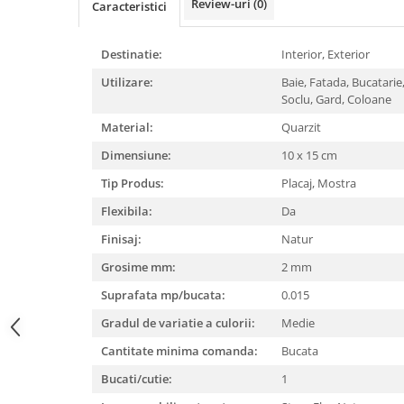
Review-uri
(0)
Caracteristici
Destinatie:
Interior,
Exterior
Utilizare:
Baie,
Fatada,
Bucatarie
Soclu,
Gard,
Coloane
Material:
Quarzit
Dimensiune:
10 x 15 cm
Tip Produs:
Placaj,
Mostra
Flexibila:
Da
Finisaj:
Natur
Grosime mm:
2 mm
Suprafata mp/bucata:
0.015
Gradul de variatie a culorii:
Medie
Cantitate minima comanda:
Bucata
Bucati/cutie:
1