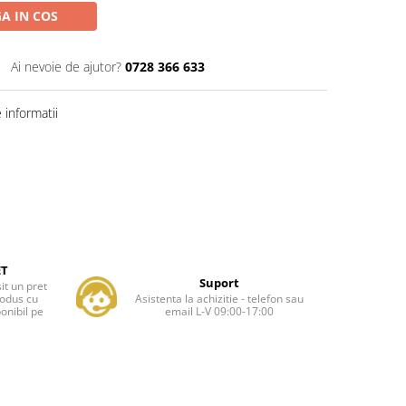
A IN COS
Ai nevoie de ajutor?
0728 366 633
informatii
ET
Suport
it un pret
rodus cu
Asistenta la achizitie - telefon sau
onibil pe
email L-V 09:00-17:00