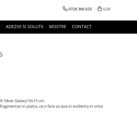
0728 366 633
0,00
X
ADEZIVI SI SOLUTII
MOSTRE
CONTACT
6
UX Silver Galaxy10x15 cm.
fragmentari in piatra, ce o face sa iasa in evidenta in orice