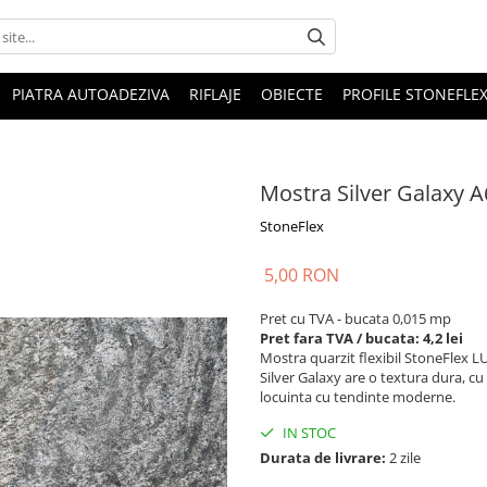
PIATRA AUTOADEZIVA
RIFLAJE
OBIECTE
PROFILE STONEFLE
Mostra Silver Galaxy A
StoneFlex
5,00 RON
Pret cu TVA - bucata 0,015 mp
Pret fara TVA / bucata: 4,2 lei
Mostra quarzit flexibil StoneFlex L
Silver Galaxy are o textura dura, cu 
locuinta cu tendinte moderne.
IN STOC
Durata de livrare:
2 zile