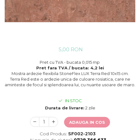
5,00 RON
Pret cu TVA - bucata 0,015 mp
Pret fara TVA / bucata: 4,2 lei
Mostra ardezie flexibila StoneFlex LUX Terra Red 10x15 cm.
Terra Red este o ardezie unica de culoare rosiatica, care ne
aminteste de focul si splendoarea lui, cu nuante usoare de maro.
IN STOC
Durata de livrare:
2 zile
ADAUGA IN COS
Cod Produs:
SF002-2103
Ai nevoie de ajutor?
0728 366 633