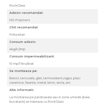
RockGlass
Adeziv recomandat:
MS-Polymers
Chit recomandat:
Poliuretan
Consum adeziv:
4kg/4,5mp
Consum impermeabilizant:
10 mp/1 litru/strat
Se monteaza pe:
Beton, tencuiala, glet, termosistem,rigips, placi
ceramice, faianta, metal, lemn, sticla, etc
Alte informatii:
La montarea pe pardoseala sau in zone umede (baie,
bucatarie) se trateaza cu RockGlass