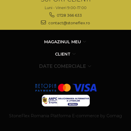
Luni - Vineri 9:00-17:00
0728 366 633
contact@stoneflex.ro
MAGAZINUL MEU
CLIENT
DATE COMERCIALE
StoneFlex Romania
Platforma E-commerce by Gomag