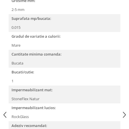
Grosime mm:
2-5 mm
Suprafata mp/bucata:
0.015
Gradul de variatie a culorii:
Mare
Cantitate minima comanda:
Bucata
Bucati/cutie:
1
Impermeabilizant mat:
StoneFlex Natur
Impermeabilizant lucios:
RockGlass
Adeziv recomandat: