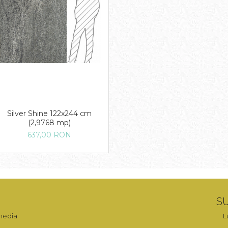
Silver Shine 122x244 cm
(2,9768 mp)
637,00 RON
SU
media
L