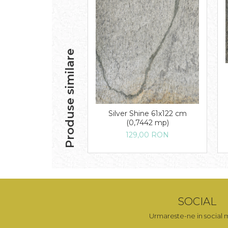
Produse similare
Silver Shine 61x122 cm
(0,7442 mp)
129,00 RON
SOCIAL
Urmareste-ne in social 