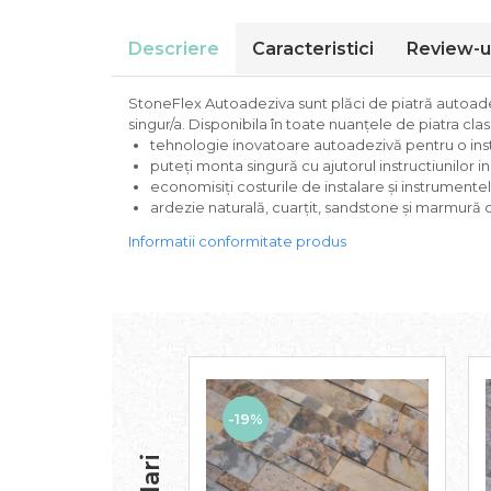
Descriere
Caracteristici
Review-u
StoneFlex Autoadeziva sunt plăci de piatră autoadezi
singur/a. Disponibila în toate nuanțele de piatra cla
tehnologie inovatoare autoadezivă pentru o insta
puteți monta singură cu ajutorul instructiunilor i
economisiți costurile de instalare și instrumente
ardezie naturală, cuarțit, sandstone și marmură o
Informatii conformitate produs
-19%