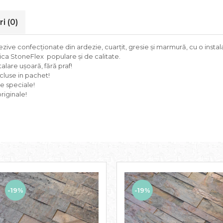
ri
(0)
ve confecționate din ardezie, cuarțit, gresie și marmură, cu o instala
sica StoneFlex populare și de calitate.
lare ușoară, fără praf!
ncluse in pachet!
le speciale!
riginale!
-19%
-19%