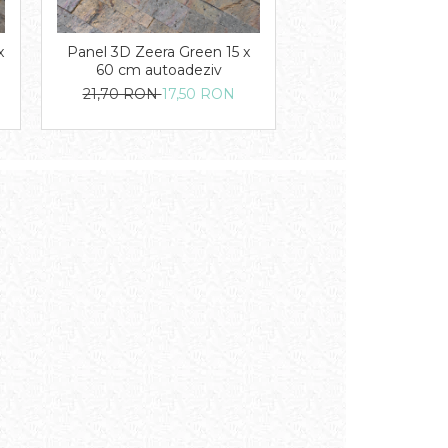
x
Panel 3D Zeera Green 15 x
60 cm autoadeziv
21,70 RON
17,50 RON