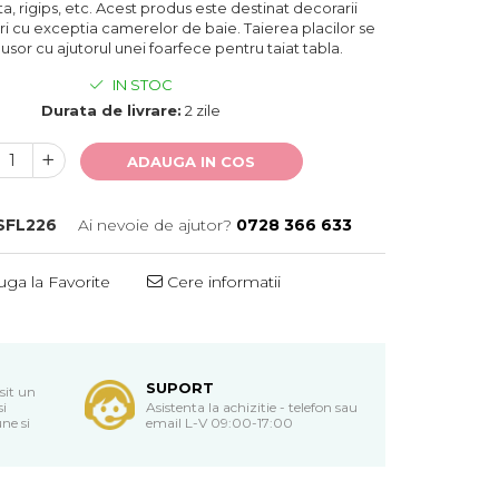
a, rigips, etc. Acest produs este destinat decorarii
ori cu exceptia camerelor de baie. Taierea placilor se
 usor cu ajutorul unei foarfece pentru taiat tabla.
IN STOC
Durata de livrare:
2 zile
ADAUGA IN COS
SFL226
Ai nevoie de ajutor?
0728 366 633
ga la Favorite
Cere informatii
SUPORT
sit un
si
Asistenta la achizitie - telefon sau
ne si
email L-V 09:00-17:00