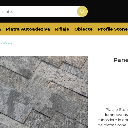
a
Piatra Autoadeziva
Riflaje
Obiecte
Profile Stone
oadeziv
Pane
Placile Sto
dumneavoastr
cunostinte in do
de piatra StoneFl