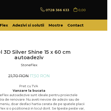
0728 366 633
0,00
Flex
Adezivi si solutii
Mostre
Contact
l 3D Silver Shine 15 x 60 cm
autoadeziv
StoneFlex
21,70 RON
17,50 RON
Pret cu TVA
Vanzare la bucata
neFlex autoadezive sunt ideale pentru proiectele
a de renovare. Nu aveti nevoie de adeziv sau de
meniu, doar desfaci hartia cerata de pe spatele placii
ex si o pozitionezi in locul dorit. Se lipeste peste var,