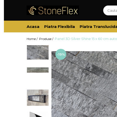
Acasa
Piatra Flexibila
Piatra Translucid
Panel 3D Silver Shine 15 x 60 cm aut
Home /
Produse /
-19%