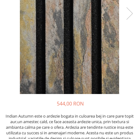
544,00 RON
Indian Autumn este o ardezie bogata in culoarea bej in care pare topit
aur,un amestec cald, ce face aceasta ardezie unica, prin textura si
ambianta calma pe care o ofera. Ardezia are tendinte rustice insa este
utilizata cu succes si in amenajari moderne. Acesta nu este un produs
industrial, variatiile de design si culoare sunt posibile si evidentiaza