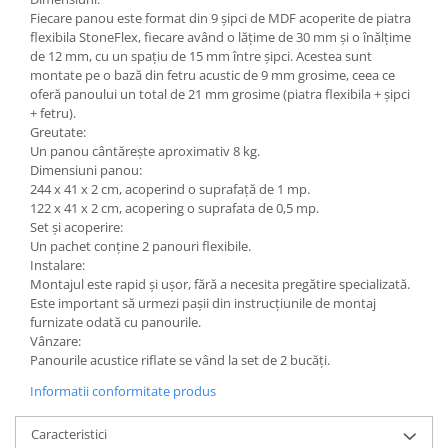
Fiecare panou este format din 9 șipci de MDF acoperite de piatra
flexibila StoneFlex, fiecare având o lățime de 30 mm și o înălțime
de 12 mm, cu un spațiu de 15 mm între șipci. Acestea sunt
montate pe o bază din fetru acustic de 9 mm grosime, ceea ce
oferă panoului un total de 21 mm grosime (piatra flexibila + șipci
+ fetru).
Greutate:
Un panou cântărește aproximativ 8 kg.
Dimensiuni panou:
244 x 41 x 2 cm, acoperind o suprafață de 1 mp.
122 x 41 x 2 cm, acopering o suprafata de 0,5 mp.
Set și acoperire:
Un pachet conține 2 panouri flexibile.
Instalare:
Montajul este rapid și ușor, fără a necesita pregătire specializată.
Este important să urmezi pașii din instrucțiunile de montaj
furnizate odată cu panourile.
Vânzare:
Panourile acustice riflate se vând la set de 2 bucăți.
Informatii conformitate produs
Caracteristici