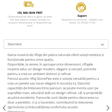
CEL MAI BUN PRET
Suport
Contacteaza-ne daca ai gasit un pret
mai bun pentru acelasi produs cu
Asistenta la achizitie - telefon sau
aceeasi dimensiune si disponibil pe
email L-V 09:00-17:00
stoc!
Descriere
Gama noastră de riflaje din piatra naturala oferă soluții estetice și
funcționale pentru orice spațiu.
Disponibile, la cerere, în aproape orice dimensiuni, riflajele
noastre aduc un design modern, elegant și versatil, potrivite
pentru a crea un ambient distinct și rafinat.
Panoul acustic riflaj StoneFlex este o soluție versatilă pentru a
crea un perete sau tavan elegant în locuința ta. Datorită
capacității de îmbinare între panouri, se poate monta ușor pe
suprafețe mari, aducând atât un design rafinat, cât și proprietăți
acustice excelente. Panourile sunt ideale pentru decorarea nu
doar a pereților, ci și a tavanelor, contribuind la reducerea
zgomotului și îmbunătățirea confortului acustic.
Dimensiuni: