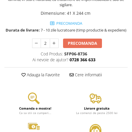
sigilare.
Dimensiune
:
41 X 244 cm
PRECOMANDA
Durata de livrare:
7 - 10 zile lucratoare (timp productie & expediere)
PRECOMANDA
Cod Produs:
SFP06-8736
Ai nevoie de ajutor?
0728 366 633
Adauga la Favorite
Cere informatii
Comanda o mostra!
Livrare gratuita
Ca sa stii ce cumperi...
La comenzi de peste 2500 lei