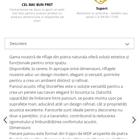
CEL MAI BUN PRET
Suport
Contacteaza-ne daca ai gasit un pret
mai bun pentru acelasi produs cu
Asistenta la achizitie - telefon sau
aceeasi dimensiune si disponibil pe
email L-V 09:00-17:00
stoc!
Descriere
Gama noastră de riflaje din piatra naturala oferă soluții estetice și
funcționale pentru orice spațiu.
Disponibile, la cerere, în aproape orice dimensiuni, riflajele
noastre aduc un design modern, elegant și versatil, potrivite
pentru a crea un ambient distinct și rafinat.
Panoul acustic riflaj StoneFlex este o soluție versatilă pentru a
crea un perete sau tavan elegant în locuința ta. Datorită
capacității de îmbinare între panouri, se poate monta ușor pe
suprafețe mari, aducând atât un design rafinat, cât și proprietăți
acustice excelente. Panourile sunt ideale pentru decorarea nu
doar a pereților, ci și a tavanelor, contribuind la reducerea
zgomotului și îmbunătățirea confortului acustic.
Dimensiuni:
Fiecare panou este format din 9 șipci de MDF acoperite de piatra