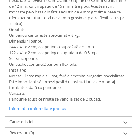
flexibila StoneFlex, fiecare având o lățime de 30 mm și o înălțime
de 12 mm, cu un spațiu de 15 mm între șipci. Acestea sunt
montate pe o bază din fetru acustic de 9 mm grosime, ceea ce
oferă panoului un total de 21 mm grosime (piatra flexibila + șipci
+ fetru).
Greutate:
Un panou cântărește aproximativ 8 kg.
Dimensiuni panou:
244 x 41 x 2 cm, acoperind o suprafață de 1 mp.
122 x 41 x 2 cm, acopering o suprafata de 0,5 mp.
Set și acoperire:
Un pachet conține 2 panouri flexibile.
Instalare:
Montajul este rapid și ușor, fără a necesita pregătire specializată.
Este important să urmezi pașii din instrucțiunile de montaj
furnizate odată cu panourile.
Vânzare:
Panourile acustice riflate se vând la set de 2 bucăți.
Informatii conformitate produs
Caracteristici
Review-uri
(0)