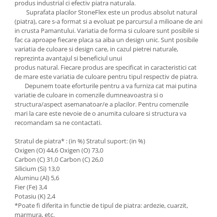
produs industrial ci efectiv piatra naturala.
Suprafata placilor StoneFlex este un produs absolut natural
(piatra), care s-a format si a evoluat pe parcursul a milioane de ani
in crusta Pamantului. Variatia de forma si culoare sunt posibile si
fac ca aproape fiecare placa sa aiba un design unic. Sunt posibile
variatia de culoare si design care, in cazul pietrei naturale,
reprezinta avantajul si beneficiul unui
produs natural. Fiecare produs are specificat in caracteristici cat
de mare este variatia de culoare pentru tipul respectiv de piatra.
Depunem toate eforturile pentru a va furniza cat mai putina
variatie de culoare in comenzile dumneavoastra si o
structura/aspect asemanatoar/e a placilor. Pentru comenzile
mari la care este nevoie de o anumita culoare si structura va
recomandam sa ne contactati.
Stratul de piatra* : (in %) Stratul suport: (in %)
Oxigen (O) 44,6 Oxigen (O) 73,0
Carbon (C) 31,0 Carbon (C) 26,0
Silicium (Si) 13,0
Aluminu (Al) 5,6
Fier (Fe) 3,4
Potasiu (K) 2,4
*Poate fi diferita in functie de tipul de piatra: ardezie, cuarzit,
marmura, etc.