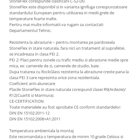
StoneFlex corespunde clasificarii C-S2-D0.
StoneFlex este disponibil si in varianta ignifuga corespunzatoare
standardului European pentru utilizarea in medii grele de
temperature foarte inalte.
Pentru mai multe informatii va rugam sa contactati
Departamentul Tehnic.
Rezistenta la abraziune – pentru montarea pe pardoseala
StoneFlex in stare naturala, fara nici un tratament al suprafetei,
se incadreaza in clasa PEI 2.
PEI 2: Placi pentru zonele cu trafic mediu si abraziune medie spre
mica, ex: camerele de zi, camerele de studio, baie.
Dupa tratarea cu RockGlass rezistenta la abraziune creste pana la
clasa PEI 3 care reprezinta orice zona rezidentiala.
Coeficient anti-alunecare
Placile StoneFlex in stare naturala corespund clasei R9(Ardezie)/
R12(Cuartit si Marmura).
CE-CERTIFICATION
Toate materialele au fost aprobate CE conform standardelor:
DIN EN 15102:2011-12
DIN EN 15102:2008+A1:2011
Temperatura ambientala la montaj
Este recomandata o temperatura de minim 10 grade Celsius si