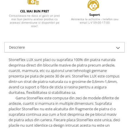
CEL MAI BUN PRET
Suport
Contacteaza-ne daca ai gasit un pret
mai bun pentru acelasi produs cu
Asistenta la achizitie - telefon sau
aceeasi dimensiune si disponibil pe
email L-V 09:00-17:00
stoc!
Descriere
StoneFlex LUX sunt placi cu suprafata 100% din piatra naturala
desprinsa direct din blocurile masive de piatra precum ardezie,
cuarzit, marmura, etc cu ajutorul unei tehnologii germane
prezenta pe piata de peste 30 de ani. StoneFlex LUX este compus
dintr-un strat de piatra naturala cu o grosime de 0,6mm-1,6mm,
avand ca suport o fibra de sticla si rasina pentru a asigura
duritatea, flexibilitatea si stabilitatea sa.
Gama StoneFlex este compusa din zeci de modele diferite de
ardezie, cuartit si marmura in multiple dimensiuni. Suprafata
placilor StoneFlex nu este alcatuita din fragmente de piatra ci o
suprafata continua asa cum a fost desprinsa de pe blocul masiv
de piatra adus din cariera. Fiecare placa StoneFlex este unica, deci
placile nu sunt identice ca design intrucat acesta nu este un