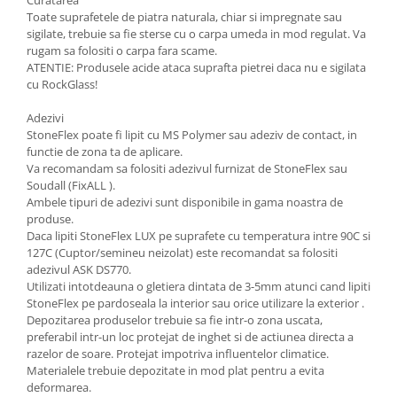
Curatarea
Toate suprafetele de piatra naturala, chiar si impregnate sau
sigilate, trebuie sa fie sterse cu o carpa umeda in mod regulat. Va
rugam sa folositi o carpa fara scame.
ATENTIE: Produsele acide ataca suprafta pietrei daca nu e sigilata
cu RockGlass!
Adezivi
StoneFlex poate fi lipit cu MS Polymer sau adeziv de contact, in
functie de zona ta de aplicare.
Va recomandam sa folositi adezivul furnizat de StoneFlex sau
Soudall (FixALL ).
Ambele tipuri de adezivi sunt disponibile in gama noastra de
produse.
Daca lipiti StoneFlex LUX pe suprafete cu temperatura intre 90C si
127C (Cuptor/semineu neizolat) este recomandat sa folositi
adezivul ASK DS770.
Utilizati intotdeauna o gletiera dintata de 3-5mm atunci cand lipiti
StoneFlex pe pardoseala la interior sau orice utilizare la exterior .
Depozitarea produselor trebuie sa fie intr-o zona uscata,
preferabil intr-un loc protejat de inghet si de actiunea directa a
razelor de soare. Protejat impotriva influentelor climatice.
Materialele trebuie depozitate in mod plat pentru a evita
deformarea.