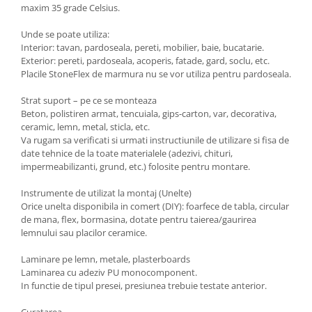
maxim 35 grade Celsius.
Unde se poate utiliza:
Interior: tavan, pardoseala, pereti, mobilier, baie, bucatarie.
Exterior: pereti, pardoseala, acoperis, fatade, gard, soclu, etc.
Placile StoneFlex de marmura nu se vor utiliza pentru pardoseala.
Strat suport – pe ce se monteaza
Beton, polistiren armat, tencuiala, gips-carton, var, decorativa,
ceramic, lemn, metal, sticla, etc.
Va rugam sa verificati si urmati instructiunile de utilizare si fisa de
date tehnice de la toate materialele (adezivi, chituri,
impermeabilizanti, grund, etc.) folosite pentru montare.
Instrumente de utilizat la montaj (Unelte)
Orice unelta disponibila in comert (DIY): foarfece de tabla, circular
de mana, flex, bormasina, dotate pentru taierea/gaurirea
lemnului sau placilor ceramice.
Laminare pe lemn, metale, plasterboards
Laminarea cu adeziv PU monocomponent.
In functie de tipul presei, presiunea trebuie testate anterior.