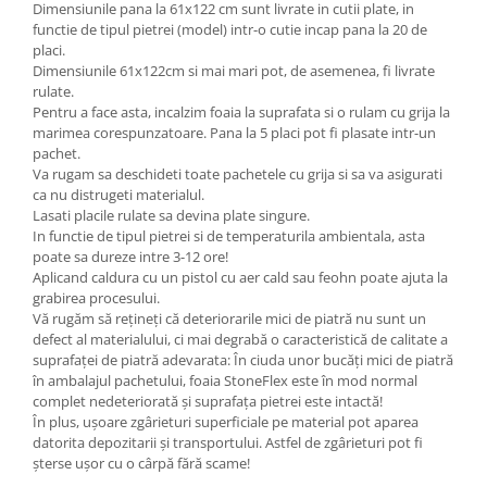
Dimensiunile pana la 61x122 cm sunt livrate in cutii plate, in
functie de tipul pietrei (model) intr-o cutie incap pana la 20 de
placi.
Dimensiunile 61x122cm si mai mari pot, de asemenea, fi livrate
rulate.
Pentru a face asta, incalzim foaia la suprafata si o rulam cu grija la
marimea corespunzatoare. Pana la 5 placi pot fi plasate intr-un
pachet.
Va rugam sa deschideti toate pachetele cu grija si sa va asigurati
ca nu distrugeti materialul.
Lasati placile rulate sa devina plate singure.
In functie de tipul pietrei si de temperaturila ambientala, asta
poate sa dureze intre 3-12 ore!
Aplicand caldura cu un pistol cu aer cald sau feohn poate ajuta la
grabirea procesului.
Vă rugăm să rețineți că deteriorarile mici de piatră nu sunt un
defect al materialului, ci mai degrabă o caracteristică de calitate a
suprafaței de piatră adevarata: În ciuda unor bucăți mici de piatră
în ambalajul pachetului, foaia StoneFlex este în mod normal
complet nedeteriorată și suprafața pietrei este intactă!
În plus, ușoare zgârieturi superficiale pe material pot aparea
datorita depozitarii și transportului. Astfel de zgârieturi pot fi
șterse ușor cu o cârpă fără scame!