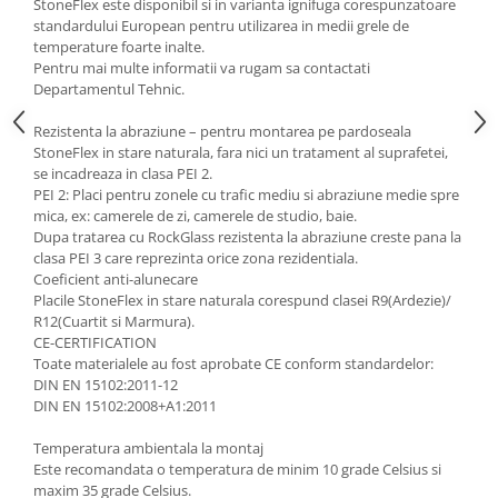
StoneFlex este disponibil si in varianta ignifuga corespunzatoare
standardului European pentru utilizarea in medii grele de
temperature foarte inalte.
Pentru mai multe informatii va rugam sa contactati
Departamentul Tehnic.
Rezistenta la abraziune – pentru montarea pe pardoseala
StoneFlex in stare naturala, fara nici un tratament al suprafetei,
se incadreaza in clasa PEI 2.
PEI 2: Placi pentru zonele cu trafic mediu si abraziune medie spre
mica, ex: camerele de zi, camerele de studio, baie.
Dupa tratarea cu RockGlass rezistenta la abraziune creste pana la
clasa PEI 3 care reprezinta orice zona rezidentiala.
Coeficient anti-alunecare
Placile StoneFlex in stare naturala corespund clasei R9(Ardezie)/
R12(Cuartit si Marmura).
CE-CERTIFICATION
Toate materialele au fost aprobate CE conform standardelor:
DIN EN 15102:2011-12
DIN EN 15102:2008+A1:2011
Temperatura ambientala la montaj
Este recomandata o temperatura de minim 10 grade Celsius si
maxim 35 grade Celsius.