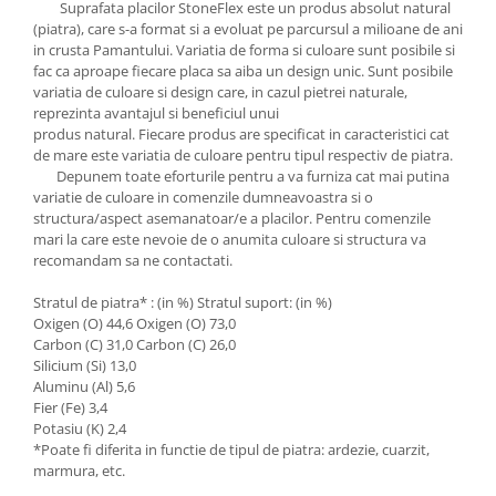
Suprafata placilor StoneFlex este un produs absolut natural
(piatra), care s-a format si a evoluat pe parcursul a milioane de ani
in crusta Pamantului. Variatia de forma si culoare sunt posibile si
fac ca aproape fiecare placa sa aiba un design unic. Sunt posibile
variatia de culoare si design care, in cazul pietrei naturale,
reprezinta avantajul si beneficiul unui
produs natural. Fiecare produs are specificat in caracteristici cat
de mare este variatia de culoare pentru tipul respectiv de piatra.
Depunem toate eforturile pentru a va furniza cat mai putina
variatie de culoare in comenzile dumneavoastra si o
structura/aspect asemanatoar/e a placilor. Pentru comenzile
mari la care este nevoie de o anumita culoare si structura va
recomandam sa ne contactati.
Stratul de piatra* : (in %) Stratul suport: (in %)
Oxigen (O) 44,6 Oxigen (O) 73,0
Carbon (C) 31,0 Carbon (C) 26,0
Silicium (Si) 13,0
Aluminu (Al) 5,6
Fier (Fe) 3,4
Potasiu (K) 2,4
*Poate fi diferita in functie de tipul de piatra: ardezie, cuarzit,
marmura, etc.