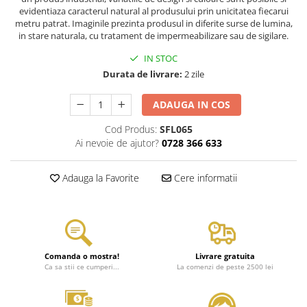
evidentiaza caracterul natural al produsului prin unicitatea fiecarui
metru patrat. Imaginile prezinta produsul in diferite surse de lumina,
in stare naturala, cu tratament de impermeabilizare sau de sigilare.
IN STOC
Durata de livrare:
2 zile
ADAUGA IN COS
Cod Produs:
SFL065
Ai nevoie de ajutor?
0728 366 633
Adauga la Favorite
Cere informatii
Comanda o mostra!
Livrare gratuita
Ca sa stii ce cumperi...
La comenzi de peste 2500 lei