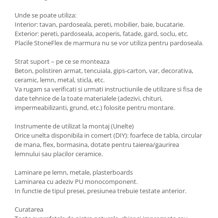
Unde se poate utiliza:
Interior: tavan, pardoseala, pereti, mobilier, baie, bucatarie.
Exterior: pereti, pardoseala, acoperis, fatade, gard, soclu, etc.
Placile StoneFlex de marmura nu se vor utiliza pentru pardoseala.
Strat suport – pe ce se monteaza
Beton, polistiren armat, tencuiala, gips-carton, var, decorativa,
ceramic, lemn, metal, sticla, etc.
Va rugam sa verificati si urmati instructiunile de utilizare si fisa de
date tehnice de la toate materialele (adezivi, chituri,
impermeabilizanti, grund, etc.) folosite pentru montare.
Instrumente de utilizat la montaj (Unelte)
Orice unelta disponibila in comert (DIY): foarfece de tabla, circular
de mana, flex, bormasina, dotate pentru taierea/gaurirea
lemnului sau placilor ceramice.
Laminare pe lemn, metale, plasterboards
Laminarea cu adeziv PU monocomponent.
In functie de tipul presei, presiunea trebuie testate anterior.
Curatarea