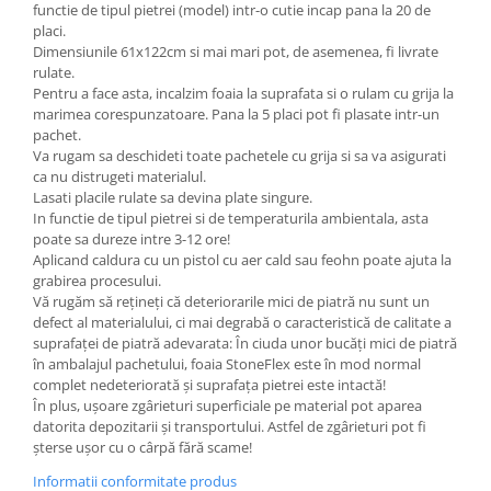
functie de tipul pietrei (model) intr-o cutie incap pana la 20 de
placi.
Dimensiunile 61x122cm si mai mari pot, de asemenea, fi livrate
rulate.
Pentru a face asta, incalzim foaia la suprafata si o rulam cu grija la
marimea corespunzatoare. Pana la 5 placi pot fi plasate intr-un
pachet.
Va rugam sa deschideti toate pachetele cu grija si sa va asigurati
ca nu distrugeti materialul.
Lasati placile rulate sa devina plate singure.
In functie de tipul pietrei si de temperaturila ambientala, asta
poate sa dureze intre 3-12 ore!
Aplicand caldura cu un pistol cu aer cald sau feohn poate ajuta la
grabirea procesului.
Vă rugăm să rețineți că deteriorarile mici de piatră nu sunt un
defect al materialului, ci mai degrabă o caracteristică de calitate a
suprafaței de piatră adevarata: În ciuda unor bucăți mici de piatră
în ambalajul pachetului, foaia StoneFlex este în mod normal
complet nedeteriorată și suprafața pietrei este intactă!
În plus, ușoare zgârieturi superficiale pe material pot aparea
datorita depozitarii și transportului. Astfel de zgârieturi pot fi
șterse ușor cu o cârpă fără scame!
Informatii conformitate produs