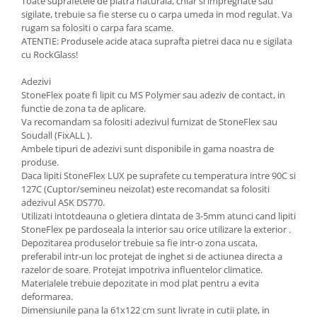
Toate suprafetele de piatra naturala, chiar si impregnate sau
sigilate, trebuie sa fie sterse cu o carpa umeda in mod regulat. Va
rugam sa folositi o carpa fara scame.
ATENTIE: Produsele acide ataca suprafta pietrei daca nu e sigilata
cu RockGlass!
Adezivi
StoneFlex poate fi lipit cu MS Polymer sau adeziv de contact, in
functie de zona ta de aplicare.
Va recomandam sa folositi adezivul furnizat de StoneFlex sau
Soudall (FixALL ).
Ambele tipuri de adezivi sunt disponibile in gama noastra de
produse.
Daca lipiti StoneFlex LUX pe suprafete cu temperatura intre 90C si
127C (Cuptor/semineu neizolat) este recomandat sa folositi
adezivul ASK DS770.
Utilizati intotdeauna o gletiera dintata de 3-5mm atunci cand lipiti
StoneFlex pe pardoseala la interior sau orice utilizare la exterior .
Depozitarea produselor trebuie sa fie intr-o zona uscata,
preferabil intr-un loc protejat de inghet si de actiunea directa a
razelor de soare. Protejat impotriva influentelor climatice.
Materialele trebuie depozitate in mod plat pentru a evita
deformarea.
Dimensiunile pana la 61x122 cm sunt livrate in cutii plate, in