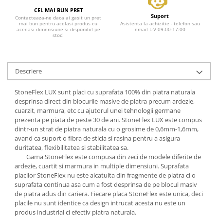
CEL MAI BUN PRET
Suport
Contacteaza-ne daca ai gasit un pret
mai bun pentru acelasi produs cu
Asistenta la achizitie - telefon sau
aceeasi dimensiune si disponibil pe
email L-V 09:00-17:00
stoc!
Descriere
StoneFlex LUX sunt placi cu suprafata 100% din piatra naturala
desprinsa direct din blocurile masive de piatra precum ardezie,
cuarzit, marmura, etc cu ajutorul unei tehnologii germane
prezenta pe piata de peste 30 de ani. StoneFlex LUX este compus
dintr-un strat de piatra naturala cu o grosime de 0,6mm-1,6mm,
avand ca suport o fibra de sticla si rasina pentru a asigura
duritatea, flexibilitatea si stabilitatea sa.
Gama StoneFlex este compusa din zeci de modele diferite de
ardezie, cuartit si marmura in multiple dimensiuni. Suprafata
placilor StoneFlex nu este alcatuita din fragmente de piatra ci o
suprafata continua asa cum a fost desprinsa de pe blocul masiv
de piatra adus din cariera. Fiecare placa StoneFlex este unica, deci
placile nu sunt identice ca design intrucat acesta nu este un
produs industrial ci efectiv piatra naturala.