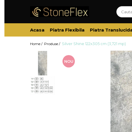
Acasa
Piatra Flexibila
Piatra Translucid
Silver Shine 122x305 cm (3,721 mp)
Home /
Produse /
NOU