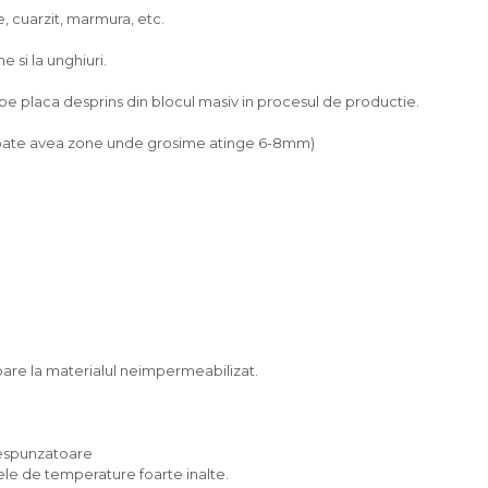
ie, cuarzit, marmura, etc.
 si la unghiuri.
 pe placa desprins din blocul masiv in procesul de productie.
 poate avea zone unde grosime atinge 6-8mm)
are la materialul neimpermeabilizat.
orespunzatoare
ele de temperature foarte inalte.