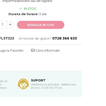
impermeabilizare sau de sigilare.
IN STOC
Durata de livrare:
3 zile
ADAUGA IN COS
FL37325
Ai nevoie de ajutor?
0728 366 633
ga la Favorite
Cere informatii
SUPORT
sit un
si
Asistenta la achizitie - telefon sau
ne si
email L-V 09:00-17:00