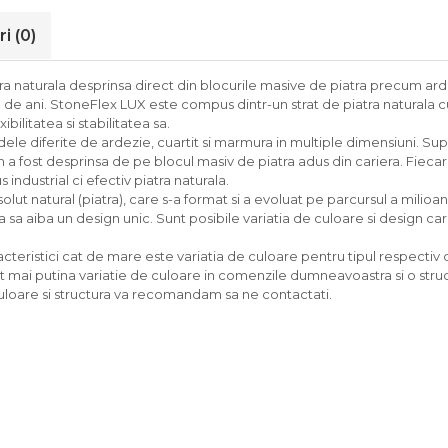
ri
(0)
ra naturala desprinsa direct din blocurile masive de piatra precum arde
de ani. StoneFlex LUX este compus dintr-un strat de piatra naturala
ibilitatea si stabilitatea sa.
ferite de ardezie, cuartit si marmura in multiple dimensiuni. Supraf
 a fost desprinsa de pe blocul masiv de piatra adus din cariera. Fiecar
industrial ci efectiv piatra naturala.
natural (piatra), care s-a format si a evoluat pe parcursul a milioane
sa aiba un design unic. Sunt posibile variatia de culoare si design care,
cteristici cat de mare este variatia de culoare pentru tipul respectiv d
mai putina variatie de culoare in comenzile dumneavoastra si o struc
uloare si structura va recomandam sa ne contactati.