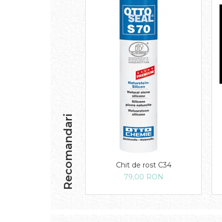
Recomandari
Chit de rost C34
79,00 RON