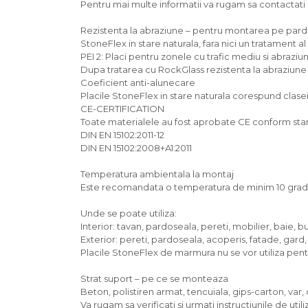
Pentru mai multe informatii va rugam sa contactat
Rezistenta la abraziune – pentru montarea pe par
StoneFlex in stare naturala, fara nici un tratament al
PEI 2: Placi pentru zonele cu trafic mediu si abraz
Dupa tratarea cu RockGlass rezistenta la abraziune 
Coeficient anti-alunecare
Placile StoneFlex in stare naturala corespund clasei
CE-CERTIFICATION
Toate materialele au fost aprobate CE conform sta
DIN EN 15102:2011-12
DIN EN 15102:2008+A1:2011
Temperatura ambientala la montaj
Este recomandata o temperatura de minim 10 grade 
Unde se poate utiliza:
Interior: tavan, pardoseala, pereti, mobilier, baie, b
Exterior: pereti, pardoseala, acoperis, fatade, gard, 
Placile StoneFlex de marmura nu se vor utiliza pen
Strat suport – pe ce se monteaza
Beton, polistiren armat, tencuiala, gips-carton, var, 
Va rugam sa verificati si urmati instructiunile de util