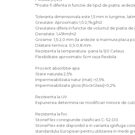
*Poate fi diferita in functie de tipul de piatra: ardez
Toleranta dimensionala este 1,5 mm in lungime, latime
Greutate: Aproximativ 1,5-2,7kg/m2
Greutatea difera in functie de volumul de piatra de
Densitate: 1,45hm/m2
Grosime: 1,5-2,0 mm (la ardezie si marmura placa
Dilatare termica: 0,5-0,8 mm
Rezistenta la temperatura- pana la 120 Celsius
Flexibilitate aproximativ 5cm raza flexibila
Procent absorbtie apa
Stare naturala 2,5%
Impermeabilizata natur (mat) >0,5%
Impermeabilizata gloss (RockGlass)>0,2%
Rezistenta la UV
Expunerea determina rar modificari minore de culo
Rezistenta la foc
StoneFlex corespunde clasificarii C-S2-D0.
StoneFlex este disponibil si in varianta ignifuga c
standardului European pentru utilizarea in medii gr