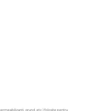
mpermeabilizanti, grund, etc.) folosite pentru