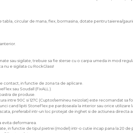
e tabla, circular de mana, flex, bormasina, dotate pentru taierea/gaur
anterior.
gnate sau sigilate, trebuie sa fie sterse cu o carpa umeda in mod regula
a nu e sigilata cu RockGlass!
 contact, in functie de zona ta de aplicare.
eFlex sau Soudall (FixALL ).
noastra de produse.
ura intre 90C si 127C (Cuptor/semineu neizolat) este recomandat sa fo
ci cand lipiti StoneFlex pe pardoseala la interior sau orice utilizare la
cata, preferabil intr-un loc protejat de inghet si de actiunea directa a
a evita deformarea.
ate, in functie de tipul pietrei (model) intr-o cutie incap pana la 20 de p