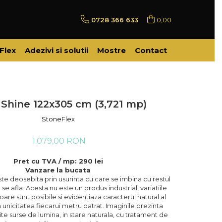
0728 366 633
0,00
Flex
Adezivi si solutii
Mostre
Contact
r Shine 122x305 cm (3,721 mp)
StoneFlex
1.079,00 RON
Pret cu TVA / mp: 290 lei
Vanzare la bucata
te deosebita prin usurinta cu care se imbina cu restul
 se afla. Acesta nu este un produs industrial, variatiile
oare sunt posibile si evidentiaza caracterul natural al
 unicitatea fiecarui metru patrat. Imaginile prezinta
rite surse de lumina, in stare naturala, cu tratament de