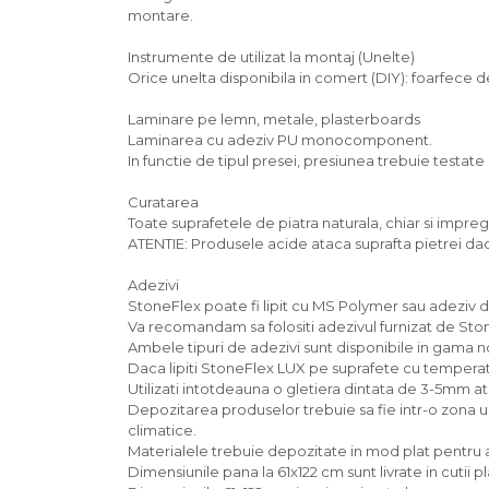
montare.
Instrumente de utilizat la montaj (Unelte)
Orice unelta disponibila in comert (DIY): foarfece d
Laminare pe lemn, metale, plasterboards
Laminarea cu adeziv PU monocomponent.
In functie de tipul presei, presiunea trebuie testate 
Curatarea
Toate suprafetele de piatra naturala, chiar si impre
ATENTIE: Produsele acide ataca suprafta pietrei dac
Adezivi
StoneFlex poate fi lipit cu MS Polymer sau adeziv de
Va recomandam sa folositi adezivul furnizat de Ston
Ambele tipuri de adezivi sunt disponibile in gama 
Daca lipiti StoneFlex LUX pe suprafete cu temperat
Utilizati intotdeauna o gletiera dintata de 3-5mm atun
Depozitarea produselor trebuie sa fie intr-o zona us
climatice.
Materialele trebuie depozitate in mod plat pentru 
Dimensiunile pana la 61x122 cm sunt livrate in cutii pl