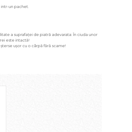
 intr-un pachet.
litate a suprafaței de piatră adevarata: În ciuda unor
ei este intactă!
fi șterse ușor cu o cârpă fără scame!