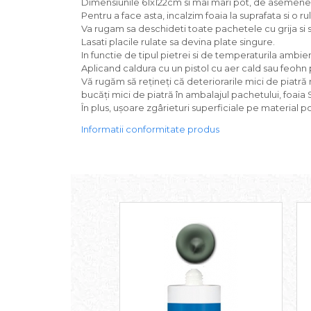
Dimensiunile 61x122cm si mai mari pot, de asemenea, 
Pentru a face asta, incalzim foaia la suprafata si o 
Va rugam sa deschideti toate pachetele cu grija si sa
Lasati placile rulate sa devina plate singure.
In functie de tipul pietrei si de temperaturila ambie
Aplicand caldura cu un pistol cu aer cald sau feohn 
Vă rugăm să rețineți că deteriorarile mici de piatră 
bucăți mici de piatră în ambalajul pachetului, foai
În plus, ușoare zgârieturi superficiale pe material po
Informatii conformitate produs