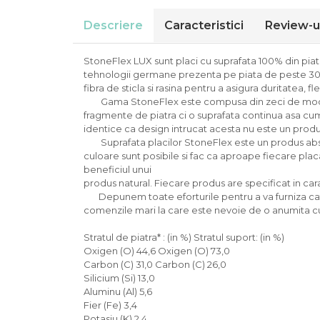
Descriere
Caracteristici
Review-u
StoneFlex LUX sunt placi cu suprafata 100% din piat
tehnologii germane prezenta pe piata de peste 30 
fibra de sticla si rasina pentru a asigura duritatea, flex
Gama StoneFlex este compusa din zeci de modele di
fragmente de piatra ci o suprafata continua asa cum
identice ca design intrucat acesta nu este un produs 
Suprafata placilor StoneFlex este un produs absolut 
culoare sunt posibile si fac ca aproape fiecare placa 
beneficiul unui
produs natural. Fiecare produs are specificat in cara
Depunem toate eforturile pentru a va furniza cat 
comenzile mari la care este nevoie de o anumita c
Stratul de piatra* : (in %) Stratul suport: (in %)
Oxigen (O) 44,6 Oxigen (O) 73,0
Carbon (C) 31,0 Carbon (C) 26,0
Silicium (Si) 13,0
Aluminu (Al) 5,6
Fier (Fe) 3,4
Potasiu (K) 2,4