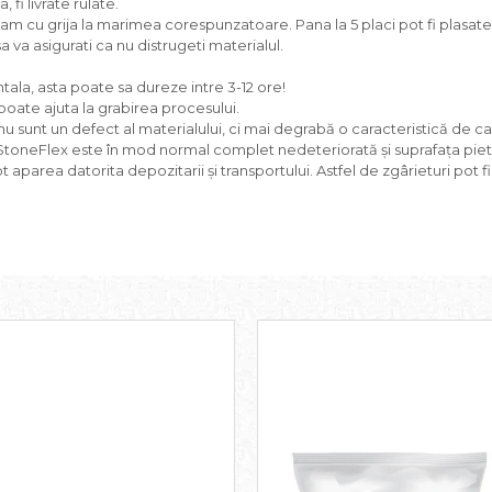
fi livrate rulate.
rulam cu grija la marimea corespunzatoare. Pana la 5 placi pot fi plasate
 va asigurati ca nu distrugeti materialul.
ntala, asta poate sa dureze intre 3-12 ore!
poate ajuta la grabirea procesului.
nu sunt un defect al materialului, ci mai degrabă o caracteristică de ca
a StoneFlex este în mod normal complet nedeteriorată și suprafața pietr
t aparea datorita depozitarii și transportului. Astfel de zgârieturi pot 