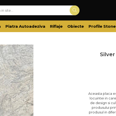
a
Piatra Autoadeziva
Riflaje
Obiecte
Profile Stone
Silve
Aceasta placa es
locuintei in care
de design si cul
produsului prin
produsul in dife