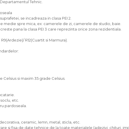
i Departamentul Tehnic.
doseala
 suprafetei, se incadreaza in clasa PEI 2.
iune medie spre mica, ex: camerele de zi, camerele de studio, baie.
creste pana la clasa PEI 3 care reprezinta orice zona rezidentiala.
 R9(Ardezie)/ R12(Cuartit si Marmura).
ndardelor:
Celsius si maxim 35 grade Celsius.
ucatarie.
soclu, etc.
tru pardoseala.
decorativa, ceramic, lemn, metal, sticla, etc.
izare si fisa de date tehnice de la toate materialele (adezivi, chituri, i