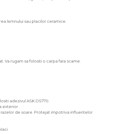
irea lemnului sau placilor ceramice.
t. Va rugam sa folositi o carpa fara scame.
lositi adezivul ASK DS770.
 exterior .
 razelor de soare. Protejat impotriva influentelor
laci.