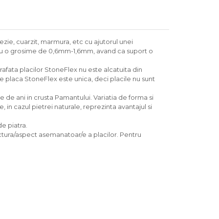
zie, cuarzit, marmura, etc cu ajutorul unei
 cu o grosime de 0,6mm-1,6mm, avand ca suport o
ata placilor StoneFlex nu este alcatuita din
e placa StoneFlex este unica, deci placile nu sunt
 de ani in crusta Pamantului. Variatia de forma si
 in cazul pietrei naturale, reprezinta avantajul si
e piatra.
tura/aspect asemanatoar/e a placilor. Pentru