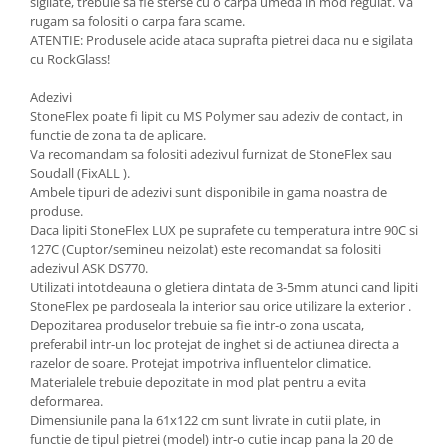
sigilate, trebuie sa fie sterse cu o carpa umeda in mod regulat. Va
rugam sa folositi o carpa fara scame.
ATENTIE: Produsele acide ataca suprafta pietrei daca nu e sigilata
cu RockGlass!
Adezivi
StoneFlex poate fi lipit cu MS Polymer sau adeziv de contact, in
functie de zona ta de aplicare.
Va recomandam sa folositi adezivul furnizat de StoneFlex sau
Soudall (FixALL ).
Ambele tipuri de adezivi sunt disponibile in gama noastra de
produse.
Daca lipiti StoneFlex LUX pe suprafete cu temperatura intre 90C si
127C (Cuptor/semineu neizolat) este recomandat sa folositi
adezivul ASK DS770.
Utilizati intotdeauna o gletiera dintata de 3-5mm atunci cand lipiti
StoneFlex pe pardoseala la interior sau orice utilizare la exterior .
Depozitarea produselor trebuie sa fie intr-o zona uscata,
preferabil intr-un loc protejat de inghet si de actiunea directa a
razelor de soare. Protejat impotriva influentelor climatice.
Materialele trebuie depozitate in mod plat pentru a evita
deformarea.
Dimensiunile pana la 61x122 cm sunt livrate in cutii plate, in
functie de tipul pietrei (model) intr-o cutie incap pana la 20 de