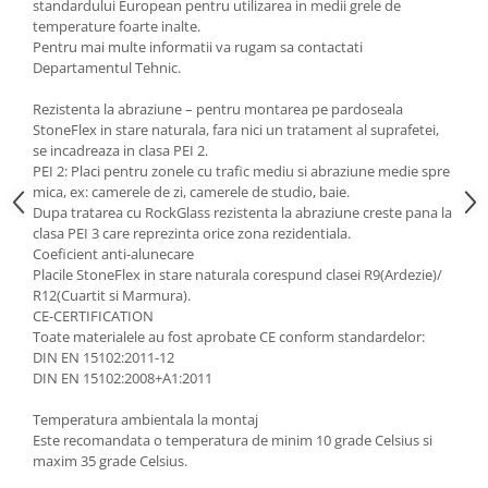
standardului European pentru utilizarea in medii grele de
temperature foarte inalte.
Pentru mai multe informatii va rugam sa contactati
Departamentul Tehnic.
Rezistenta la abraziune – pentru montarea pe pardoseala
StoneFlex in stare naturala, fara nici un tratament al suprafetei,
se incadreaza in clasa PEI 2.
PEI 2: Placi pentru zonele cu trafic mediu si abraziune medie spre
mica, ex: camerele de zi, camerele de studio, baie.
Dupa tratarea cu RockGlass rezistenta la abraziune creste pana la
clasa PEI 3 care reprezinta orice zona rezidentiala.
Coeficient anti-alunecare
Placile StoneFlex in stare naturala corespund clasei R9(Ardezie)/
R12(Cuartit si Marmura).
CE-CERTIFICATION
Toate materialele au fost aprobate CE conform standardelor:
DIN EN 15102:2011-12
DIN EN 15102:2008+A1:2011
Temperatura ambientala la montaj
Este recomandata o temperatura de minim 10 grade Celsius si
maxim 35 grade Celsius.