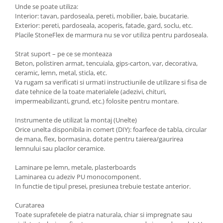
Unde se poate utiliza:
Interior: tavan, pardoseala, pereti, mobilier, baie, bucatarie.
Exterior: pereti, pardoseala, acoperis, fatade, gard, soclu, etc.
Placile StoneFlex de marmura nu se vor utiliza pentru pardoseala.
Strat suport – pe ce se monteaza
Beton, polistiren armat, tencuiala, gips-carton, var, decorativa,
ceramic, lemn, metal, sticla, etc.
Va rugam sa verificati si urmati instructiunile de utilizare si fisa de
date tehnice de la toate materialele (adezivi, chituri,
impermeabilizanti, grund, etc.) folosite pentru montare.
Instrumente de utilizat la montaj (Unelte)
Orice unelta disponibila in comert (DIY): foarfece de tabla, circular
de mana, flex, bormasina, dotate pentru taierea/gaurirea
lemnului sau placilor ceramice.
Laminare pe lemn, metale, plasterboards
Laminarea cu adeziv PU monocomponent.
In functie de tipul presei, presiunea trebuie testate anterior.
Curatarea
Toate suprafetele de piatra naturala, chiar si impregnate sau