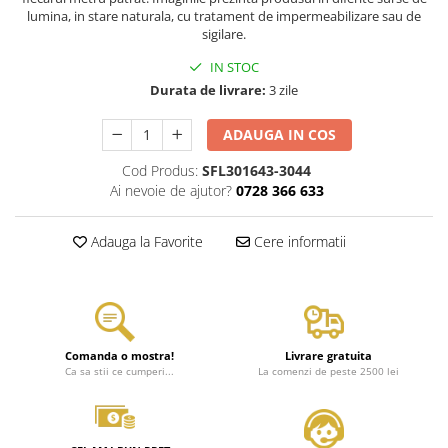
lumina, in stare naturala, cu tratament de impermeabilizare sau de
sigilare.
IN STOC
Durata de livrare:
3 zile
ADAUGA IN COS
Cod Produs:
SFL301643-3044
Ai nevoie de ajutor?
0728 366 633
Adauga la Favorite
Cere informatii
Comanda o mostra!
Livrare gratuita
Ca sa stii ce cumperi...
La comenzi de peste 2500 lei