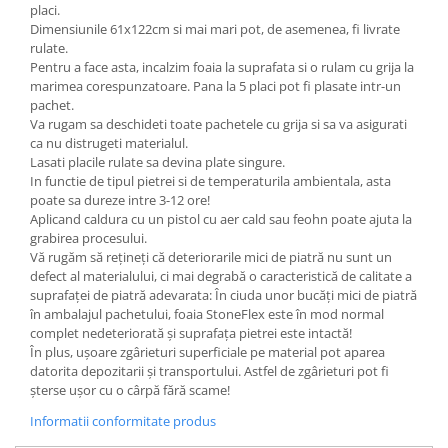
placi.
Dimensiunile 61x122cm si mai mari pot, de asemenea, fi livrate
rulate.
Pentru a face asta, incalzim foaia la suprafata si o rulam cu grija la
marimea corespunzatoare. Pana la 5 placi pot fi plasate intr-un
pachet.
Va rugam sa deschideti toate pachetele cu grija si sa va asigurati
ca nu distrugeti materialul.
Lasati placile rulate sa devina plate singure.
In functie de tipul pietrei si de temperaturila ambientala, asta
poate sa dureze intre 3-12 ore!
Aplicand caldura cu un pistol cu aer cald sau feohn poate ajuta la
grabirea procesului.
Vă rugăm să rețineți că deteriorarile mici de piatră nu sunt un
defect al materialului, ci mai degrabă o caracteristică de calitate a
suprafaței de piatră adevarata: În ciuda unor bucăți mici de piatră
în ambalajul pachetului, foaia StoneFlex este în mod normal
complet nedeteriorată și suprafața pietrei este intactă!
În plus, ușoare zgârieturi superficiale pe material pot aparea
datorita depozitarii și transportului. Astfel de zgârieturi pot fi
șterse ușor cu o cârpă fără scame!
Informatii conformitate produs