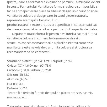
(piatra), care s-a format si a evoluat pe parcursul a milioane de ani
in crusta Pamantului. Variatia de forma si culoare sunt posibile si
fac ca aproape fiecare placa sa aiba un design unic. Sunt posibile
variatia de culoare si design care, in cazul pietrei naturale,
reprezinta avantajul si beneficiul unui
produs natural. Fiecare produs are specificat in caracteristici cat
de mare este variatia de culoare pentru tipul respectiv de piatra.
Depunem toate eforturile pentru a va furniza cat mai putina
variatie de culoare in comenzile dumneavoastra si o
structura/aspect asemanatoar/e a placilor. Pentru comenzile
mari la care este nevoie de o anumita culoare si structura va
recomandam sa ne contactati.
Stratul de piatra* : (in %) Stratul suport: (in %)
Oxigen (O) 44,6 Oxigen (O) 73,0
Carbon (C) 31,0 Carbon (C) 26,0
Silicium (Si) 13,0
Aluminu (Al) 5,6
Fier (Fe) 3,4
Potasiu (K) 2,4
*Poate fi diferita in functie de tipul de piatra: ardezie, cuarzit,
marmura, etc.
Toleranta dimensionala este 1,5 mm in lungime, latime si la