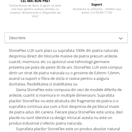
CEL MAI BUN PRET
Suport
Contacteaza-ne daca ai gasit un pret
mai bun pentru acelasi produs cu
Asistenta la achizitie - telefon sau
aceeasi dimensiune si disponibil pe
email L-V 09:00-17:00
stoc!
Descriere
StoneFlex LUX sunt placi cu suprafata 100% din piatra naturala
desprinsa direct din blocurile masive de piatra precum ardezie,
cuarzit, marmura, etc cu ajutorul unei tehnologii germane
prezenta pe piata de peste 30 de ani. StoneFlex LUX este compus
dintr-un strat de piatra naturala cu o grosime de 0,6mm-1,6mm,
avand ca suport o fibra de sticla si rasina pentru a asigura
duritatea, flexibilitatea si stabilitatea sa.
Gama StoneFlex este compusa din zeci de modele diferite de
ardezie, cuartit si marmura in multiple dimensiuni. Suprafata
placilor StoneFlex nu este alcatuita din fragmente de piatra ci o
suprafata continua asa cum a fost desprinsa de pe blocul masiv
de piatra adus din cariera. Fiecare placa StoneFlex este unica, deci
placile nu sunt identice ca design intrucat acesta nu este un
produs industrial ci efectiv piatra naturala.
Suprafata placilor StoneFlex este un produs absolut natural