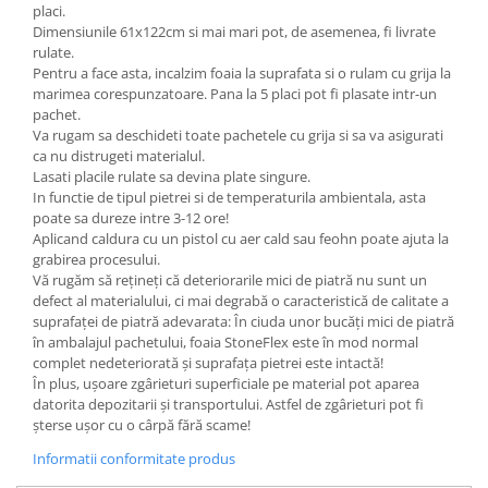
placi.
Dimensiunile 61x122cm si mai mari pot, de asemenea, fi livrate
rulate.
Pentru a face asta, incalzim foaia la suprafata si o rulam cu grija la
marimea corespunzatoare. Pana la 5 placi pot fi plasate intr-un
pachet.
Va rugam sa deschideti toate pachetele cu grija si sa va asigurati
ca nu distrugeti materialul.
Lasati placile rulate sa devina plate singure.
In functie de tipul pietrei si de temperaturila ambientala, asta
poate sa dureze intre 3-12 ore!
Aplicand caldura cu un pistol cu aer cald sau feohn poate ajuta la
grabirea procesului.
Vă rugăm să rețineți că deteriorarile mici de piatră nu sunt un
defect al materialului, ci mai degrabă o caracteristică de calitate a
suprafaței de piatră adevarata: În ciuda unor bucăți mici de piatră
în ambalajul pachetului, foaia StoneFlex este în mod normal
complet nedeteriorată și suprafața pietrei este intactă!
În plus, ușoare zgârieturi superficiale pe material pot aparea
datorita depozitarii și transportului. Astfel de zgârieturi pot fi
șterse ușor cu o cârpă fără scame!
Informatii conformitate produs