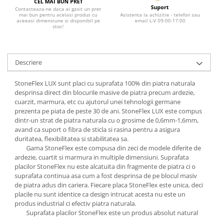
CEL MAI BUN PRET
Suport
Contacteaza-ne daca ai gasit un pret
mai bun pentru acelasi produs cu
Asistenta la achizitie - telefon sau
aceeasi dimensiune si disponibil pe
email L-V 09:00-17:00
stoc!
Descriere
StoneFlex LUX sunt placi cu suprafata 100% din piatra naturala
desprinsa direct din blocurile masive de piatra precum ardezie,
cuarzit, marmura, etc cu ajutorul unei tehnologii germane
prezenta pe piata de peste 30 de ani. StoneFlex LUX este compus
dintr-un strat de piatra naturala cu o grosime de 0,6mm-1,6mm,
avand ca suport o fibra de sticla si rasina pentru a asigura
duritatea, flexibilitatea si stabilitatea sa.
Gama StoneFlex este compusa din zeci de modele diferite de
ardezie, cuartit si marmura in multiple dimensiuni. Suprafata
placilor StoneFlex nu este alcatuita din fragmente de piatra ci o
suprafata continua asa cum a fost desprinsa de pe blocul masiv
de piatra adus din cariera. Fiecare placa StoneFlex este unica, deci
placile nu sunt identice ca design intrucat acesta nu este un
produs industrial ci efectiv piatra naturala.
Suprafata placilor StoneFlex este un produs absolut natural