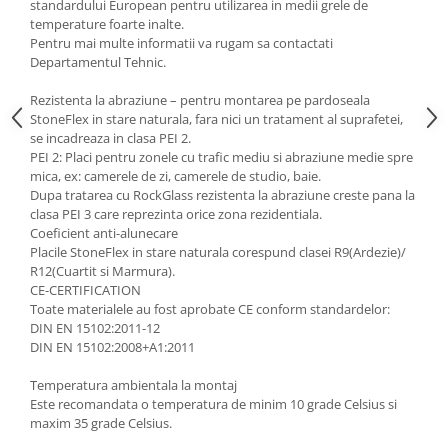
standardului European pentru utilizarea in medii grele de
temperature foarte inalte.
Pentru mai multe informatii va rugam sa contactati
Departamentul Tehnic.
Rezistenta la abraziune – pentru montarea pe pardoseala
StoneFlex in stare naturala, fara nici un tratament al suprafetei,
se incadreaza in clasa PEI 2.
PEI 2: Placi pentru zonele cu trafic mediu si abraziune medie spre
mica, ex: camerele de zi, camerele de studio, baie.
Dupa tratarea cu RockGlass rezistenta la abraziune creste pana la
clasa PEI 3 care reprezinta orice zona rezidentiala.
Coeficient anti-alunecare
Placile StoneFlex in stare naturala corespund clasei R9(Ardezie)/
R12(Cuartit si Marmura).
CE-CERTIFICATION
Toate materialele au fost aprobate CE conform standardelor:
DIN EN 15102:2011-12
DIN EN 15102:2008+A1:2011
Temperatura ambientala la montaj
Este recomandata o temperatura de minim 10 grade Celsius si
maxim 35 grade Celsius.