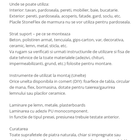
Unde se poate utiliza:
Interior: tavan, pardoseala, pereti, mobilier, baie, bucatarie.
Exterior: pereti, pardoseala, acoperis, fatade, gard, soclu, etc.
Placile StoneFlex de marmura nu se vor utiliza pentru pardoseala.
Strat suport – pe ce se monteaza
Beton, polistiren armat, tencuiala, gips-carton, var, decorativa,
ceramic, lemn, metal, sticla, etc.
Va rugam sa verificati si urmati instructiunile de utilizare si fisa de
date tehnice de la toate materialele (adezivi, chituri,
impermeabilizanti, grund, etc.) folosite pentru montare.
Instrumente de utilizat la montaj (Unelte)
Orice unelta disponibila in comert (DIY): foarfece de tabla, circular
de mana, flex, bormasina, dotate pentru taierea/gaurirea
lemnului sau placilor ceramice.
Laminare pe lemn, metale, plasterboards
Laminarea cu adeziv PU monocomponent.
In functie de tipul presei, presiunea trebuie testate anterior.
Curatarea
Toate suprafetele de piatra naturala, chiar si impregnate sau