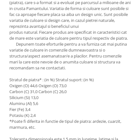
(piatra), care s-a format si a evoluat pe parcursul a milioane de ani
in crusta Pamantului. Variatia de forma si culoare sunt posibile si
fac ca aproape fiecare placa sa aiba un design unic. Sunt posibile
variatia de culoare si design care, in cazul pietrei naturale,
reprezinta avantajul si beneficiul unui
produs natural. Fiecare produs are specificat in caracteristici cat
de mare este variatia de culoare pentru tipul respectiv de piatra.
Depunem toate eforturile pentru a va furniza cat mai putina
variatie de culoare in comenzile dumneavoastra si o
structura/aspect asemanatoar/e a placilor. Pentru comenzile
mari la care este nevoie de o anumita culoare si structura va
recomandam sa ne contactati.
Stratul de piatra* : (in %) Stratul suport: (in %)
Oxigen (O) 44,6 Oxigen (O) 73,0
Carbon (C) 31,0 Carbon (C) 26,0
Silicium (Si) 13,0
Aluminu (Al) 5,6
Fier (Fe) 3,4
Potasiu (K) 2,4
*Poate fi diferita in functie de tipul de piatra: ardezie, cuarzit,
marmura, etc.
Toleranta dimensionala este 1,5 mm in lungime, latime si la