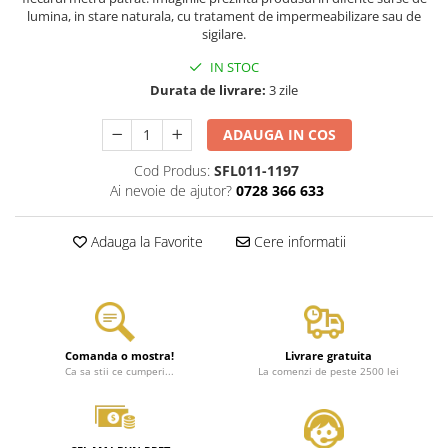
lumina, in stare naturala, cu tratament de impermeabilizare sau de
sigilare.
IN STOC
Durata de livrare:
3 zile
ADAUGA IN COS
Cod Produs:
SFL011-1197
Ai nevoie de ajutor?
0728 366 633
Adauga la Favorite
Cere informatii
Comanda o mostra!
Livrare gratuita
Ca sa stii ce cumperi...
La comenzi de peste 2500 lei