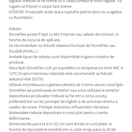
sigilate, trebuie sa fie sterse cu o carpa umeda in mod regulat. Va
rugam sa folositi o carpa fara scame.
ATENTIE: Produsele acide ataca suprafta pietrei daca nu e sigilata
cu RockGlass!
Adezivi
StoneFlex poate fi lipit cu MS Polymer sau adeziv de contact, in
functie de zona ta de aplicare.
Va recomandam sa folositi adezivul furnizat de StoneFlex sau
Soudall (FixALL ).
Ambele tipuri de adezivi sunt disponibile in gama noastra de
produse.
Daca lipiti StoneFlex LUX pe suprafete cu temperatura intre 90C si
127C (Cuptor/semineu neizolat) este recomandat sa folositi
adezivul ASK DS770.
Utilizati intotdeauna o gletiera dintata de 3-5mm atunci cand lipiti
StoneFlex pe pardoseala la interior sau orice utilizare la exterior .
Depozitarea produselor trebuie sa fie intr-o zona uscata,
preferabil intr-un loc protejat de inghet si de actiunea directa a
razelor de soare. Protejat impotriva influentelor climatice.
Materialele trebuie depozitate in mod plat pentru a evita
deformarea.
Dimensiunile pana la 61x122 cm sunt livrate in cutii plate, in
functie de tipul pietrei (model) intr-o cutie incap pana la 20 de