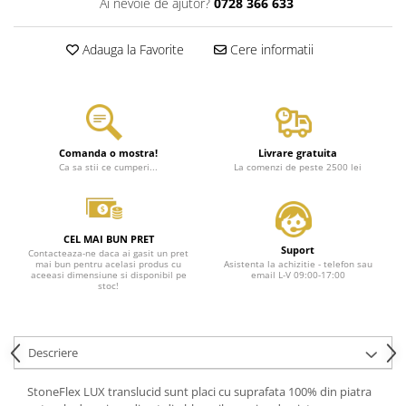
Ai nevoie de ajutor?
0728 366 633
Adauga la Favorite
Cere informatii
Comanda o mostra!
Livrare gratuita
Ca sa stii ce cumperi...
La comenzi de peste 2500 lei
CEL MAI BUN PRET
Suport
Contacteaza-ne daca ai gasit un pret
mai bun pentru acelasi produs cu
Asistenta la achizitie - telefon sau
aceeasi dimensiune si disponibil pe
email L-V 09:00-17:00
stoc!
Descriere
StoneFlex LUX translucid sunt placi cu suprafata 100% din piatra