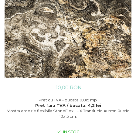
10,00 RON
Pret cu TVA - bucata 0,015 mp
Pret fara TVA / bucata: 4,2 lei
Mostra ardezie flexibila StoneFlex LUX Translucid Autmn Rustic
10x15 cm.
IN STOC