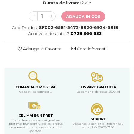
Durata de livrare:
2 zile
ADAUGA IN COS
Cod Produs:
SF002-6581-5472-8920-6924-5918
Ai nevoie de ajutor?
0728 366 633
Adauga la Favorite
Cere informatii
COMANDA O MOSTRA!
LIVRARE GRATUITA
Ca sa stii ce cumperi...
La comenzi de peste 2500 lei
CEL MAI BUN PRET
SUPORT
Contacteaza-ne daca ai gasit un
pret mai bun pentru acelasi produs
Asistenta la achizitie - telefon sau
cu aceeasi dimensiune si disponibil
email L-V 09:00-17:00
pe stoc!