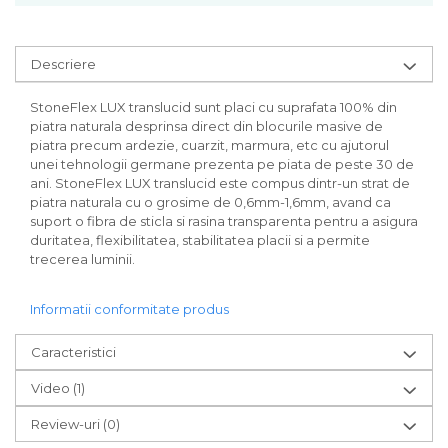
Descriere
StoneFlex LUX translucid sunt placi cu suprafata 100% din
piatra naturala desprinsa direct din blocurile masive de
piatra precum ardezie, cuarzit, marmura, etc cu ajutorul
unei tehnologii germane prezenta pe piata de peste 30 de
ani. StoneFlex LUX translucid este compus dintr-un strat de
piatra naturala cu o grosime de 0,6mm-1,6mm, avand ca
suport o fibra de sticla si rasina transparenta pentru a asigura
duritatea, flexibilitatea, stabilitatea placii si a permite
trecerea luminii.
Informatii conformitate produs
Caracteristici
Video
(1)
Review-uri
(0)