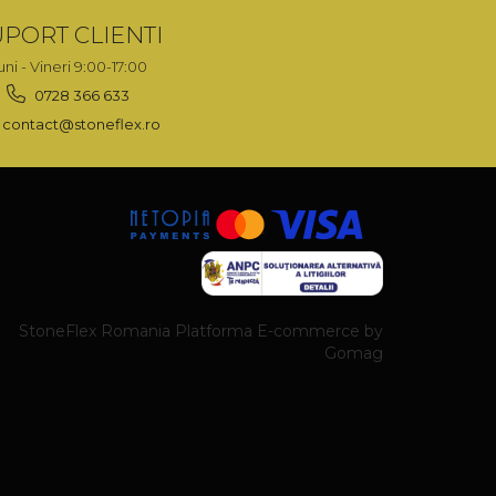
PORT CLIENTI
uni - Vineri 9:00-17:00
0728 366 633
contact@stoneflex.ro
StoneFlex Romania
Platforma E-commerce by
Gomag