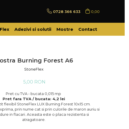
0728 366 633
0,00
Flex
Adezivi si solutii
Mostre
Contact
ostra Burning Forest A6
StoneFlex
5,00 RON
Pret cu TVA - bucata 0,015 mp
Pret fara TVA / bucata: 4,2 lei
it flexibil StoneFlex LUX Burning Forest 10x15 cm.
xprima, prin nume cat si prin culorile de maron auriu si
ure in flacari. Aceasta este o placa rezistenta si
atragatoare.