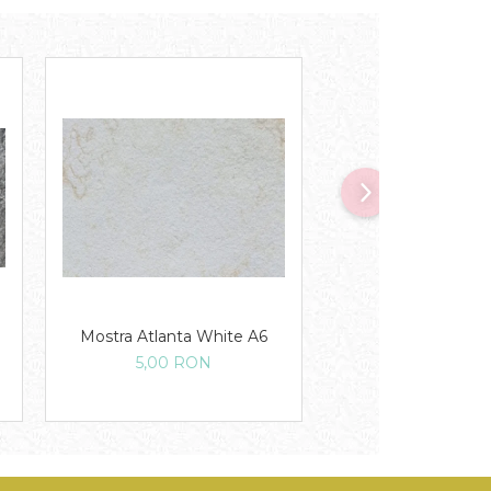
Mostra Atlanta White A6
Mostra Translucid-
5,00 RON
10,00 RO