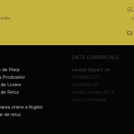
SU
media
L
DATE COMERCIALE
 de Plata
Lansat Expert srl
a Produselor
J13/1880/2011
 de Livrare
RO28982185
a de Retur
Strada Canepei Nr. 3
Lazu, Constanta
area online a litigiilor
r de retur