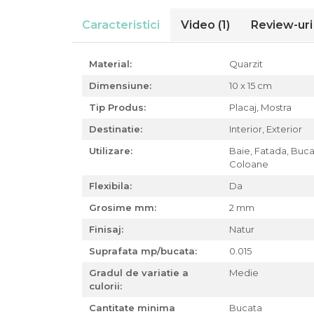
Caracteristici
Video
(1)
Review-ur
Material:
Quarzit
Dimensiune:
10 x 15 cm
Tip Produs:
Placaj,
Mostra
Destinatie:
Interior,
Exterior
Utilizare:
Baie,
Fatada,
Buca
Coloane
Flexibila:
Da
Grosime mm:
2 mm
Finisaj:
Natur
Suprafata mp/bucata:
0.015
Gradul de variatie a
Medie
culorii:
Cantitate minima
Bucata