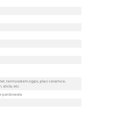
let, termosistem,rigips, placi ceramice,
, sticla, etc
e pardoseala