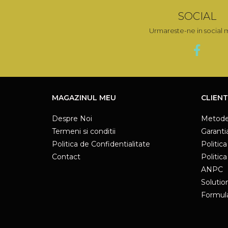
SOCIAL
Urmareste-ne in social 
MAGAZINUL MEU
CLIENT
Despre Noi
Metode
Termeni si conditii
Garanti
Politica de Confidentialitate
Politica
Contact
Politic
ANPC
Solution
Formula