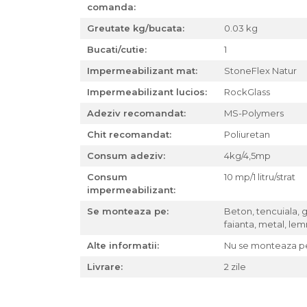
comanda:
Greutate kg/bucata:
0.03 kg
Bucati/cutie:
1
Impermeabilizant mat:
StoneFlex Natur
Impermeabilizant lucios:
RockGlass
Adeziv recomandat:
MS-Polymers
Chit recomandat:
Poliuretan
Consum adeziv:
4kg/4,5mp
Consum
10 mp/1 litru/strat
impermeabilizant:
Se monteaza pe:
Beton, tencuiala, g
faianta, metal, lemn
Alte informatii:
Nu se monteaza p
Livrare:
2 zile