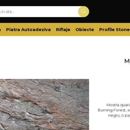
a
Piatra Autoadeziva
Riflaje
Obiecte
Profile Stone
M
Mostra quarz
Burning Forest, e
negru, o pad