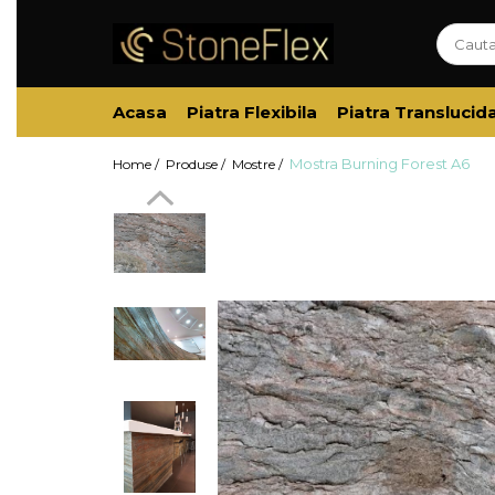
Acasa
Piatra Flexibila
Piatra Translucid
Mostra Burning Forest A6
Home /
Produse /
Mostre /