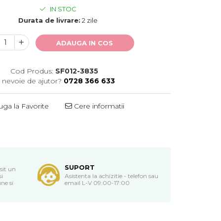
IN STOC
Durata de livrare:
2 zile
ADAUGA IN COS
Cod Produs:
SF012-3835
i nevoie de ajutor?
0728 366 633
ga la Favorite
Cere informatii
SUPORT
sit un
si
Asistenta la achizitie - telefon sau
ne si
email L-V 09:00-17:00