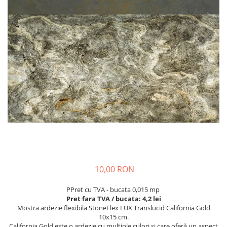
10,00 RON
PPret cu TVA - bucata 0,015 mp
Pret fara TVA / bucata: 4,2 lei
Mostra ardezie flexibila StoneFlex LUX Translucid California Gold
10x15 cm.
California Gold este o ardezie cu multiple culori si care oferă un aspect