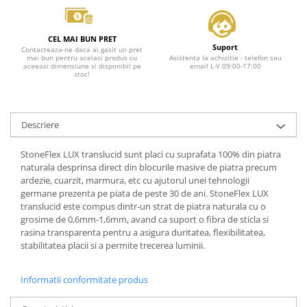
CEL MAI BUN PRET
Suport
Contacteaza-ne daca ai gasit un pret
mai bun pentru acelasi produs cu
Asistenta la achizitie - telefon sau
aceeasi dimensiune si disponibil pe
email L-V 09:00-17:00
stoc!
Descriere
StoneFlex LUX translucid sunt placi cu suprafata 100% din piatra
naturala desprinsa direct din blocurile masive de piatra precum
ardezie, cuarzit, marmura, etc cu ajutorul unei tehnologii
germane prezenta pe piata de peste 30 de ani. StoneFlex LUX
translucid este compus dintr-un strat de piatra naturala cu o
grosime de 0,6mm-1,6mm, avand ca suport o fibra de sticla si
rasina transparenta pentru a asigura duritatea, flexibilitatea,
stabilitatea placii si a permite trecerea luminii.
Informatii conformitate produs