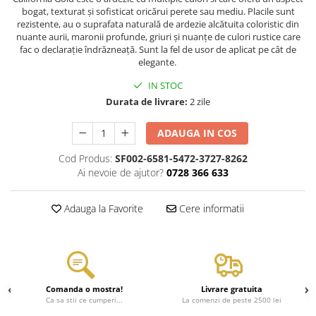
bogat, texturat și sofisticat oricărui perete sau mediu. Placile sunt
rezistente, au o suprafata naturală de ardezie alcătuita coloristic din
nuante aurii, maronii profunde, griuri și nuanțe de culori rustice care
fac o declarație îndrăzneață. Sunt la fel de usor de aplicat pe cât de
elegante.
IN STOC
Durata de livrare:
2 zile
ADAUGA IN COS
Cod Produs:
SF002-6581-5472-3727-8262
Ai nevoie de ajutor?
0728 366 633
Adauga la Favorite
Cere informatii
Comanda o mostra!
Livrare gratuita
Ca sa stii ce cumperi...
La comenzi de peste 2500 lei