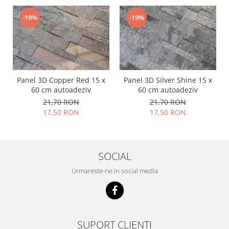
-19%
-19%
Panel 3D Copper Red 15 x
Panel 3D Silver Shine 15 x
60 cm autoadeziv
60 cm autoadeziv
21,70 RON
21,70 RON
17,50 RON
17,50 RON
SOCIAL
Urmareste-ne in social media
SUPORT CLIENTI