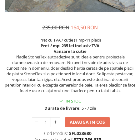
235,00 RON
164,50 RON
Pret cu TVA / cutie (1 mp-11 placi)
Pret / mp: 235 lei inclusiv TVA
Vanzare la cutie
Placile StoneFlex autoadezive sunt ideale pentru proiectele
dumneavoastra de renovare. Nu aveti nevoie de adeziv sau de
cunostinte in domeniu, doar desfaci hartia cerata de pe spatele placii
de piatra StoneFlex si o pozitionezi in locul dorit. Se lipeste peste var,
vopsea, faianta, rigips, etc. Acest produs este destinat decorarii
peretilor interiori cu exceptia camerelor de baie. Taierea placilor se face
foarte usor cu ajutorul unei foarfece pentru taiat tabla.
IN STOC
Durata de livrare:
5 - 7 zile
ADAUGA IN COS
Cod Produs:
SFL023680
Ai nevoie de ajutor?
0728 366 633