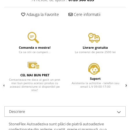
Adauga la Favorite
Cere informatii
Comanda o mostra!
Livrare gratuita
Ca sa stii ce cumperi...
La comenzi de peste 2500 lei
CEL MAI BUN PRET
Suport
Contacteaza-ne daca ai gasit un pret
mai bun pentru acelasi produs cu
Asistenta la achizitie - telefon sau
aceeasi dimensiune si disponibil pe
email L-V 09:00-17:00
stoc!
Descriere
StoneFlex Autoadeziva sunt plăci de piatră autoadezive
confecționate din ardezie, cuarțit, gresie și marmură, cu o