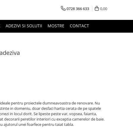
0728 366 633
0,00
X
ADEZIVI SI SOLUTII
MOSTRE
CONTACT
adeziva
 ideale pentru proiectele dumneavoastra de renovare. Nu
tinte in domeniu, doar desfaci hartia cerata de pe spatele
onezi in locul dorit. Se lipeste peste var, vopsea, faianta,
at decorarii peretilor interiori cu exceptia camerelor de baie.
cu ajutorul unei foarfece pentru taiat tabla.