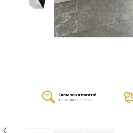
Comanda o mostra!
Ca sa stii ce cumperi...