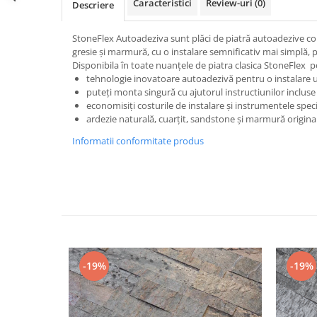
Caracteristici
Review-uri
(0)
Descriere
StoneFlex Autoadeziva sunt plăci de piatră autoadezive con
gresie și marmură, cu o instalare semnificativ mai simplă, pe
Disponibila în toate nuanțele de piatra clasica StoneFlex po
tehnologie inovatoare autoadezivă pentru o instalare uș
puteți monta singură cu ajutorul instructiunilor incluse
economisiți costurile de instalare și instrumentele speci
ardezie naturală, cuarțit, sandstone și marmură origina
Informatii conformitate produs
-19%
-19%