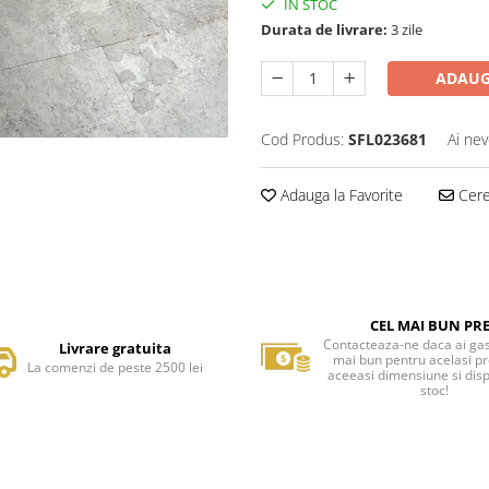
IN STOC
Durata de livrare:
3 zile
ADAUG
Cod Produs:
SFL023681
Ai nev
Adauga la Favorite
Cere 
CEL MAI BUN PR
Contacteaza-ne daca ai gas
Livrare gratuita
mai bun pentru acelasi p
La comenzi de peste 2500 lei
aceeasi dimensiune si disp
stoc!