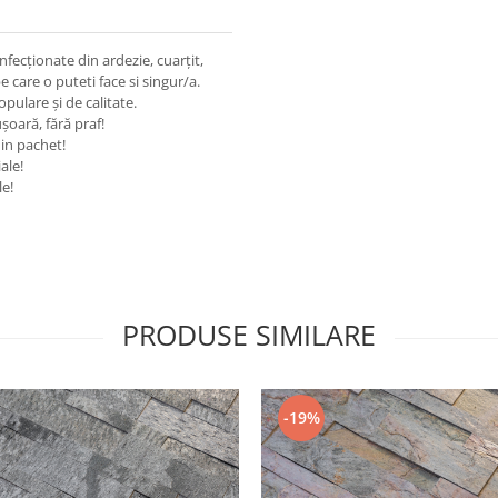
fecționate din ardezie, cuarțit,
 care o puteti face si singur/a.
pulare și de calitate.
oară, fără praf!
 in pachet!
ale!
le!
PRODUSE SIMILARE
-19%