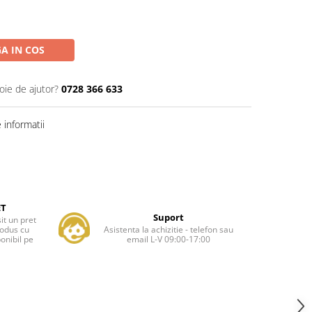
A IN COS
oie de ajutor?
0728 366 633
informatii
ET
Suport
it un pret
rodus cu
Asistenta la achizitie - telefon sau
onibil pe
email L-V 09:00-17:00