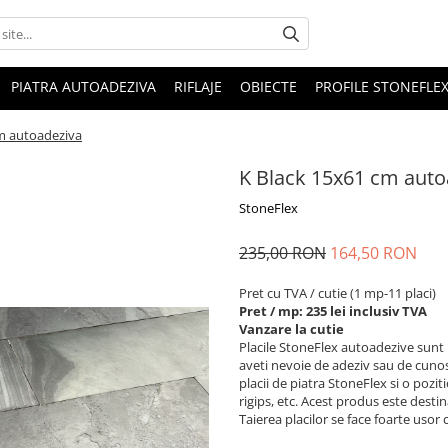
PIATRA AUTOADEZIVA
RIFLAJE
OBIECTE
PROFILE STONEFLE
m autoadeziva
K Black 15x61 cm auto
StoneFlex
235,00 RON
164,50 RON
Pret cu TVA / cutie (1 mp-11 placi)
Pret / mp: 235 lei inclusiv TVA
Vanzare la cutie
Placile StoneFlex autoadezive sunt
aveti nevoie de adeziv sau de cunos
placii de piatra StoneFlex si o poziti
rigips, etc. Acest produs este destin
Taierea placilor se face foarte usor 