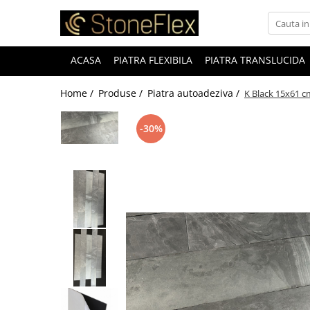
ACASA
PIATRA FLEXIBILA
PIATRA TRANSLUCIDA
Home /
Produse /
Piatra autoadeziva /
K Black 15x61 c
-30%