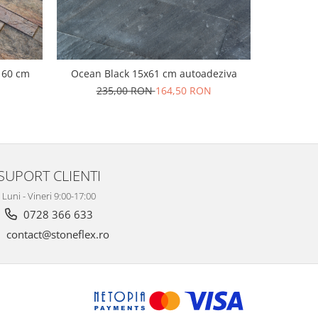
-30%
x 60 cm
Ocean Black 15x61 cm autoadeziva
S. Wh
235,00 RON
164,50 RON
22
SUPORT CLIENTI
Luni - Vineri 9:00-17:00
0728 366 633
contact@stoneflex.ro