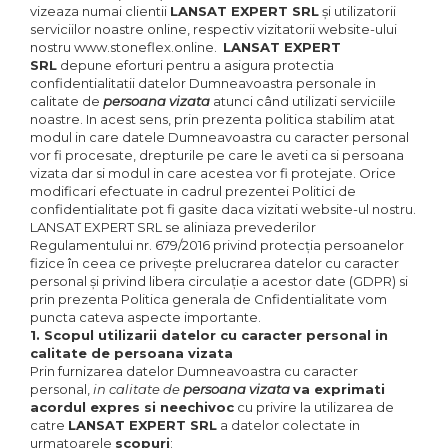
vizeaza numai clientii
LANSAT EXPERT SRL
şi utilizatorii
serviciilor noastre online, respectiv vizitatorii website-ului
nostru www.stoneflex.online.
LANSAT EXPERT
SRL
depune eforturi pentru a asigura protectia
confidentialitatii datelor Dumneavoastra personale in
calitate de
persoana vizata
atunci când utilizati serviciile
noastre. In acest sens, prin prezenta politica stabilim atat
modul in care datele Dumneavoastra cu caracter personal
vor fi procesate, drepturile pe care le aveti ca si persoana
vizata dar si modul in care acestea vor fi protejate. Orice
modificari efectuate in cadrul prezentei Politici de
confidentialitate pot fi gasite daca vizitati website-ul nostru.
LANSAT EXPERT SRL se aliniaza prevederilor
Regulamentului nr. 679/2016 privind protecția persoanelor
fizice în ceea ce privește prelucrarea datelor cu caracter
personal și privind libera circulație a acestor date (GDPR) si
prin prezenta Politica generala de Cnfidentialitate vom
puncta cateva aspecte importante.
1. Scopul utilizarii datelor cu caracter personal in
calitate de persoana vizata
Prin furnizarea datelor Dumneavoastra cu caracter
personal,
in calitate de
persoana vizata
va exprimati
acordul expres si neechivoc
cu privire la utilizarea de
catre
LANSAT EXPERT SRL
a datelor colectate in
urmatoarele
scopuri
: