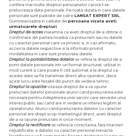
confera mai multe drepturi persoanelor carora li se
prelucreaza date personale. Pe toata durata in care datele
personale sunt pastrate de catre
LANSAT EXPERT SRL
,
Dumneavoastra in calitate de
persoana vizata aveti
urmatoarele drepturi
:
Dreptul de acces
inseamna ca aveti dreptul de a obtine o
confirmare din partea noastra ca prelucram sau nu datele
cu caracter personal care va privesc si, in caz afirmativ,
acces la datele respective si la informatii privind
modalitatea in care sunt prelucrate datele.
Dreptul la portabilitatea datelor
se refera la dreptul de a
primi datele personale intr-un format structurat, utilizat in
mod curent si care poate fi citit automat si la dreptul ca
aceste date sa fie transmise direct altui operator, daca
acest lucru este fezabil din punct de vedere tehnic.
Dreptul la opozitie
vizeaza dreptul de a va opune
prelucrarii datelor personale atunci cand prelucrarea este
necesara pentru indeplinirea unei sarcini care serveste unui
interes public sau cand are in vedere un interes legitim al
operatorului. Atunci cand prelucrarea datelor cu caracter
personal are drept scop marketingul direct, aveti dreptul
de a va opune prelucrarii in orice moment.
Dreptul la rectificare
se refera la corectarea, fara intarzieri
nejustificate, a datelor cu caracter personal inexacte.
Rectificarea va fi comunicata fiecarui destinatar la care au