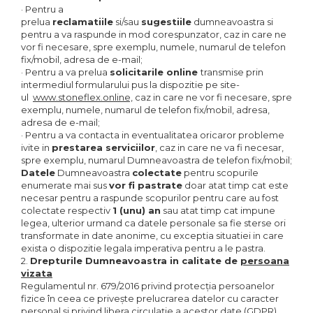
· Pentru a
prelua
reclamatiile
si/sau
sugestiile
dumneavoastra si
pentru a va raspunde in mod corespunzator, caz in care ne
vor fi necesare, spre exemplu, numele, numarul de telefon
fix/mobil, adresa de e-mail;
· Pentru a va prelua
solicitarile online
transmise prin
intermediul formularului pus la dispozitie pe site-
ul
www.stoneflex.online,
caz in care ne vor fi necesare, spre
exemplu, numele, numarul de telefon fix/mobil, adresa,
adresa de e-mail;
· Pentru a va contacta in eventualitatea oricaror probleme
ivite in
prestarea serviciilor
, caz in care ne va fi necesar,
spre exemplu, numarul Dumneavoastra de telefon fix/mobil;
Datele
Dumneavoastra
colectate
pentru scopurile
enumerate mai sus
vor fi pastrate
doar atat timp cat este
necesar pentru a raspunde scopurilor pentru care au fost
colectate respectiv
1 (unu) an
sau atat timp cat impune
legea, ulterior urmand ca datele personale sa fie sterse ori
transformate in date anonime, cu exceptia situatiei in care
exista o dispozitie legala imperativa pentru a le pastra.
2.
Drepturile Dumneavoastra in calitate de
persoana
vizata
Regulamentul nr. 679/2016 privind protecția persoanelor
fizice în ceea ce privește prelucrarea datelor cu caracter
personal și privind libera circulație a acestor date (GDPR)