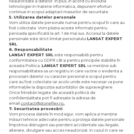
neautorizate a datelor. In plus, in acord cu evolutia
tehnologiei in materie informatica, depunem eforturi
continue in scopul adaptarii masurilor de securitate.
5. Utilizarea datelor personale
Vom utiliza datele personale numai pentru scopul în care au
fost colectate. Vom păstra aceste informații pentru
perioada specificată la art. 1 de mai sus. Accesul la datele
personale este strict limitat personalului
LANSAT EXPERT
SRL
.
6. Responsabilitate
LANSAT EXPERT SRL
este responsabilă pentru
conformitatea cu GDPR cât și pentru principiile stabilite în
aceasta Politica.
LANSAT EXPERT SRL
va menține sub
responsabilitatea sa un registru in care va tine o evidenta a
procesarii datelor cu caracter personal si scopul pentru
care au fost colectate iar acolo unde este necesar va pune
informațiile la dispoziția autorităților de supraveghere.
Orice întrebări legate de această politică de
confidențialitate pot fi adresate la adresa de
email
contact@stoneflex.ro
.
7. Securitatea procesării
Vom procesa datele în mod sigur, vom aplica și menține
măsuri tehnice adecvate pentru a proteja datele personale
împotriva distrugerii sau pierderii accidentale sau ilegale,
alterare, divulgare sau acces neautorizat. In cazul in care se