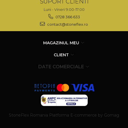
SUPORT CLIENTI
Luni - Vineri 9:00-17:00
0728 366 633
contact@stoneflex.ro
MAGAZINUL MEU
CLIENT
DATE COMERCIALE
StoneFlex Romania
Platforma E-commerce by Gomag