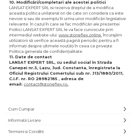
10. Modificări/completari ale acestei politici
LANSAT EXPERT SRL isi rezerva dreptul de a modifica
aceasta politica unilateral ori de cate ori considera ca este
nevoie si sau de exemplu în urma unor modificări legislative
relevante. În cazul în care se fac modificări ale prezentei
Politici LANSAT EXPERT SRL le va face cunoscute prin
intermediul website-ului
www.stoneflex.online.
Încurajăm
utilizatorii să verifice această pagină periodic pentru a fi
informați despre ultimele noutăți în ceea ce privește
Politica generala de confidențialitate.
11. Date de contact
LANSAT EXPERT SRL,
cu sediul social în Strada
Canepei nr.3, Lazu, Jud. Constanta, înregistrata la
Oficiul Registrului Comertului sub nr. J13/1880/2011,
C.I.F. nr. RO 28982185 , adresa de
email:
contact@stoneflex.ro
.
Cum Cumpar
Informatii Livrare
Termeni si Conditii