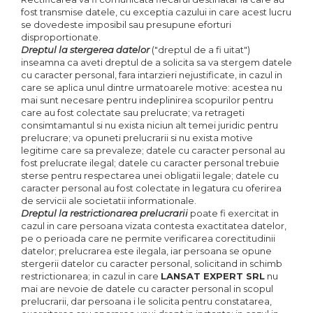
fost transmise datele, cu exceptia cazului in care acest lucru
se dovedeste imposibil sau presupune eforturi
disproportionate.
Dreptul la stergerea datelor
("dreptul de a fi uitat")
inseamna ca aveti dreptul de a solicita sa va stergem datele
cu caracter personal, fara intarzieri nejustificate, in cazul in
care se aplica unul dintre urmatoarele motive: acestea nu
mai sunt necesare pentru indeplinirea scopurilor pentru
care au fost colectate sau prelucrate; va retrageti
consimtamantul si nu exista niciun alt temei juridic pentru
prelucrare; va opuneti prelucrarii si nu exista motive
legitime care sa prevaleze; datele cu caracter personal au
fost prelucrate ilegal; datele cu caracter personal trebuie
sterse pentru respectarea unei obligatii legale; datele cu
caracter personal au fost colectate in legatura cu oferirea
de servicii ale societatii informationale.
Dreptul la restrictionarea prelucrarii
poate fi exercitat in
cazul in care persoana vizata contesta exactitatea datelor,
pe o perioada care ne permite verificarea corectitudinii
datelor; prelucrarea este ilegala, iar persoana se opune
stergerii datelor cu caracter personal, solicitand in schimb
restrictionarea; in cazul in care
LANSAT EXPERT SRL
nu
mai are nevoie de datele cu caracter personal in scopul
prelucrarii, dar persoana i le solicita pentru constatarea,