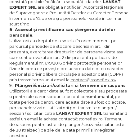
constată posibile încălcări a securităţii datelor.
LANSAT
EXPERT SRL
are obligatia notificării Autoritatii Naţionale
de Supraveghere a Prelucrării Datelor cu Caracter Personal
în termen de 72 de ore și a persoanelor vizate în cel mai
scurt timp;
8. Accesul și rectificarea sau ștergerea datelor
personale.
Utilizatorii au dreptul de a solicita în orice moment pe
parcursul perioadei de stocare descrisa in art. 1 din
prezenta, exercitarea drepturilor de persoana vizata asa
cum sunt prevazute in art. 2 din prezenta politica si de
Regulamentul nr. 679/2016 privind protecția persoanelor
fizice în ceea ce privește prelucrarea datelor cu caracter
personal și privind libera circulație a acestor date (GDPR)
prin transmiterea unui email la
contact@stoneflex.ro
.
9.
Plângeri/sesizari/solicitari si termene de raspuns
Utilizatorii ale caror date au fost colectate si sau procesate
si pentru ale caror scopuri si-au dat consimtamantul, pe
toata perioada pentru care aceste date au fost colectate,
persoanele vizate – utilizatorii pot transmite plangeri /
sesizari / solicitari catre
LANSAT EXPERT SRL
transmitand
astfel un email la adresa
contact@stoneflex.ro
.Termenul
de raspuns pentru astfel de plangeri/sesizari/solicitari este
de 30 (treizeci) de zile de la data primirii si inregistrarii
acestora.