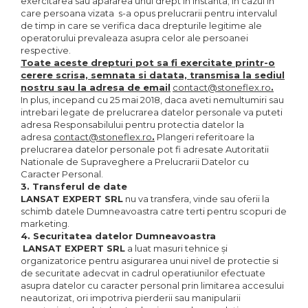
exercitarea sau apararea unui drept in instanta; in cazul in
care persoana vizata s-a opus prelucrarii pentru intervalul
de timp in care se verifica daca drepturile legitime ale
operatorului prevaleaza asupra celor ale persoanei
respective.
Toate aceste drepturi pot sa fi exercitate printr-o
cerere scrisa, semnata si datata, transmisa la sediul
nostru sau la adresa de email
contact@stoneflex.ro
.
In plus, incepand cu 25 mai 2018, daca aveti nemultumiri sau
intrebari legate de prelucrarea datelor personale va puteti
adresa Responsabilului pentru protectia datelor la
adresa
contact@stoneflex.ro
.
Plangeri referitoare la
prelucrarea datelor personale pot fi adresate Autoritatii
Nationale de Supraveghere a Prelucrarii Datelor cu
Caracter Personal.
3. Transferul de date
LANSAT EXPERT SRL
nu va transfera, vinde sau oferii la
schimb datele Dumneavoastra catre terti pentru scopuri de
marketing.
4. Securitatea datelor Dumneavoastra
LANSAT EXPERT SRL
a luat masuri tehnice şi
organizatorice pentru asigurarea unui nivel de protectie si
de securitate adecvat in cadrul operatiunilor efectuate
asupra datelor cu caracter personal prin limitarea accesului
neautorizat, ori impotriva pierderii sau manipularii