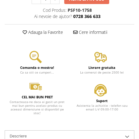
Cod Produs:
PSF10-1758
Ai nevoie de ajutor?
0728 366 633
Adauga la Favorite
Cere informatii
Comanda o mostra!
Livrare gratuita
Ca sa stii ce cumperi...
La comenzi de peste 2500 lei
CEL MAI BUN PRET
Suport
Contacteaza-ne daca ai gasit un pret
mai bun pentru acelasi produs cu
Asistenta la achizitie - telefon sau
aceeasi dimensiune si disponibil pe
email L-V 09:00-17:00
stoc!
Descriere