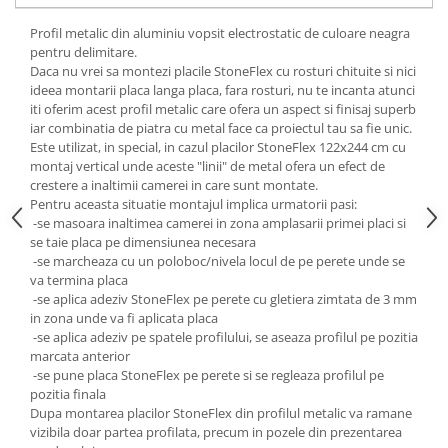
Profil metalic din aluminiu vopsit electrostatic de culoare neagra
pentru delimitare.
Daca nu vrei sa montezi placile StoneFlex cu rosturi chituite si nici
ideea montarii placa langa placa, fara rosturi, nu te incanta atunci
iti oferim acest profil metalic care ofera un aspect si finisaj superb
iar combinatia de piatra cu metal face ca proiectul tau sa fie unic.
Este utilizat, in special, in cazul placilor StoneFlex 122x244 cm cu
montaj vertical unde aceste "linii" de metal ofera un efect de
crestere a inaltimii camerei in care sunt montate.
Pentru aceasta situatie montajul implica urmatorii pasi:
-se masoara inaltimea camerei in zona amplasarii primei placi si
se taie placa pe dimensiunea necesara
-se marcheaza cu un poloboc/nivela locul de pe perete unde se
va termina placa
-se aplica adeziv StoneFlex pe perete cu gletiera zimtata de 3 mm
in zona unde va fi aplicata placa
-se aplica adeziv pe spatele profilului, se aseaza profilul pe pozitia
marcata anterior
-se pune placa StoneFlex pe perete si se regleaza profilul pe
pozitia finala
Dupa montarea placilor StoneFlex din profilul metalic va ramane
vizibila doar partea profilata, precum in pozele din prezentarea