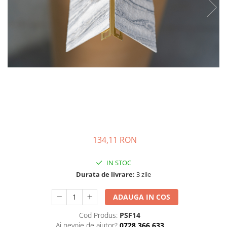
134,11 RON
IN STOC
Durata de livrare:
3 zile
ADAUGA IN COS
Cod Produs:
PSF14
Ai nevoie de ajutor?
0728 366 633