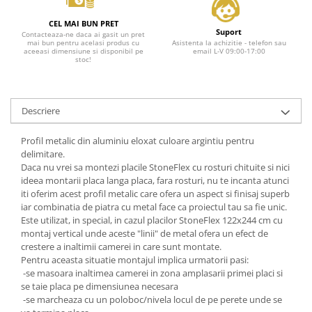
CEL MAI BUN PRET
Suport
Contacteaza-ne daca ai gasit un pret
mai bun pentru acelasi produs cu
Asistenta la achizitie - telefon sau
aceeasi dimensiune si disponibil pe
email L-V 09:00-17:00
stoc!
Descriere
Profil metalic din aluminiu eloxat culoare argintiu pentru
delimitare.
Daca nu vrei sa montezi placile StoneFlex cu rosturi chituite si nici
ideea montarii placa langa placa, fara rosturi, nu te incanta atunci
iti oferim acest profil metalic care ofera un aspect si finisaj superb
iar combinatia de piatra cu metal face ca proiectul tau sa fie unic.
Este utilizat, in special, in cazul placilor StoneFlex 122x244 cm cu
montaj vertical unde aceste "linii" de metal ofera un efect de
crestere a inaltimii camerei in care sunt montate.
Pentru aceasta situatie montajul implica urmatorii pasi:
-se masoara inaltimea camerei in zona amplasarii primei placi si
se taie placa pe dimensiunea necesara
-se marcheaza cu un poloboc/nivela locul de pe perete unde se