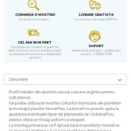
COMANDA O MOSTRA!
LIVRARE GRATUITA
Ca sa stii ce cumperi...
La comenzi de peste 2500 lei
CEL MAI BUN PRET
SUPORT
Contacteaza-ne daca ai gasit un
pret mai bun pentru acelasi produs
Asistenta la achizitie - telefon sau
cu aceeasi dimensiune si disponibil
email L-V 09:00-17:00
pe stoc!
Descriere
Profil metalic din aluminiu eloxat culoare argintiu pentru
colt interior.
Se poate utiliza pe muchia colturilor interioare ale peretilor
la montajul placilor StoneFlex, ca beneficiu practic ajuta la
ajustarea eventualei lipse de planeitate iar ca beneficiu
estetic ofera un finisaj uniform si elegant.
La montaj primul pas va fi lipirea tuturor profilelor metalice:
se masoara inaltimea si se taie profilul pe dimensiunea