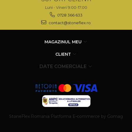
Luni - Vineri 9:00-17:00
0728 366 633
contact@stoneflex.ro
MAGAZINUL MEU
CLIENT
DATE COMERCIALE
StoneFlex Romania
Platforma E-commerce by Gomag