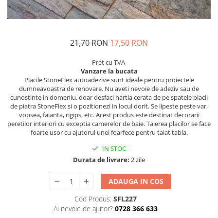
21,70 RON
17,50 RON
Pret cu TVA
Vanzare la bucata
Placile StoneFlex autoadezive sunt ideale pentru proiectele
dumneavoastra de renovare. Nu aveti nevoie de adeziv sau de
cunostinte in domeniu, doar desfaci hartia cerata de pe spatele placii
de piatra StoneFlex si o pozitionezi in locul dorit. Se lipeste peste var,
vopsea, faianta, rigips, etc. Acest produs este destinat decorarii
peretilor interiori cu exceptia camerelor de baie. Taierea placilor se face
foarte usor cu ajutorul unei foarfece pentru taiat tabla.
IN STOC
Durata de livrare:
2 zile
ADAUGA IN COS
Cod Produs:
SFL227
Ai nevoie de ajutor?
0728 366 633