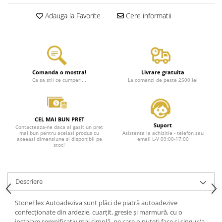
Adauga la Favorite
Cere informatii
Comanda o mostra!
Livrare gratuita
Ca sa stii ce cumperi...
La comenzi de peste 2500 lei
CEL MAI BUN PRET
Suport
Contacteaza-ne daca ai gasit un pret
mai bun pentru acelasi produs cu
Asistenta la achizitie - telefon sau
aceeasi dimensiune si disponibil pe
email L-V 09:00-17:00
stoc!
Descriere
StoneFlex Autoadeziva sunt plăci de piatră autoadezive
confecționate din ardezie, cuarțit, gresie și marmură, cu o
instalare semnificativ mai simplă, pe care o puteti face si singur/a.