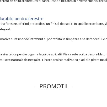
rent de stilul arhitectural al casei. Disponibilitatea in diverse culori si text
 durabile pentru ferestre
ntru ferestre, oferind protectie si un finisaj deosebit. In spatiile exterioare,
 elegant.
ra masiva sunt usor de intretinut si pot rezista in timp fara a se deteriora. Ele
la si estetica pentru o gama larga de aplicatii. Fie ca este vorba despre blatur
musete naturala de neegalat. Fiecare proiect realizat cu placi din piatra masiv
PROMOTII