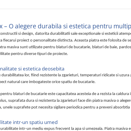
 – O alegere durabila si estetica pentru multipl
nstructii si design, datorita durabilitatii sale exceptionale si esteticii atem
ra fiecarui proiect o personalitate distincta. Aceasta piatra este folosita de s
iatra masiva sunt utilizate pentru blaturi de bucatarie, blaturi de baie, pardose
ilitate pentru diverse tipuri de proiecte.
nalitate si estetica deosebita
rabilitatea lor, fiind rezistente la zgarieturi, temperaturi ridicate si uzura zi
pect natural care imbogateste orice spatiu de bucatarie.
e pentru blaturi de bucatarie este capacitatea acesteia de a rezista la caldura 
n plus, suprafata dura si rezistenta la zgarieturi face din piatra masiva o aleg
a, unele suprafete pot necesita sigilare periodica pentru a preveni absorbtia 
ilitate intr-un spatiu umed
 durabilitate intr-un mediu expus frecvent la apa si umezeala. Piatra masiva es