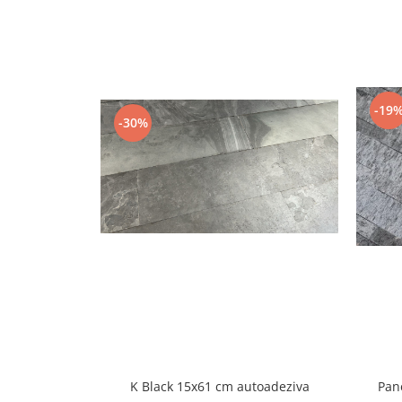
-19
-30%
K Black 15x61 cm autoadeziva
Pan