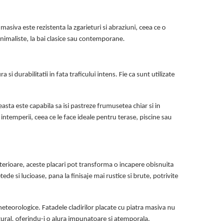
masiva este rezistenta la zgarieturi si abraziuni, ceea ce o
minimaliste, la bai clasice sau contemporane.
si durabilitatii in fata traficului intens. Fie ca sunt utilizate
easta este capabila sa isi pastreze frumusetea chiar si in
 intemperii, ceea ce le face ideale pentru terase, piscine sau
nterioare, aceste placari pot transforma o incapere obisnuita
de si lucioase, pana la finisaje mai rustice si brute, potrivite
 meteorologice. Fatadele cladirilor placate cu piatra masiva nu
ctural, oferindu-i o alura impunatoare si atemporala.