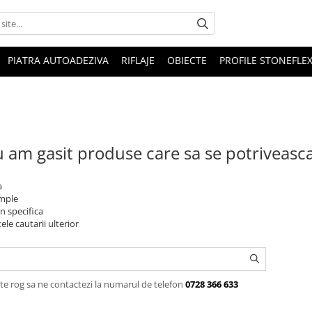
PIATRA AUTOADEZIVA
RIFLAJE
OBIECTE
PROFILE STONEFLE
 am gasit produse care sa se potriveasc
a
imple
n specifica
ele cautarii ulterior
te rog sa ne contactezi la numarul de telefon
0728 366 633