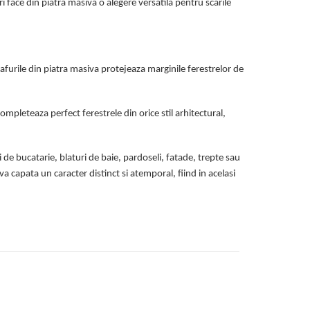
uri face din piatra masiva o alegere versatila pentru scarile
 glafurile din piatra masiva protejeaza marginile ferestrelor de
 completeaza perfect ferestrele din orice stil arhitectural,
i de bucatarie, blaturi de baie, pardoseli, fatade, trepte sau
a capata un caracter distinct si atemporal, fiind in acelasi