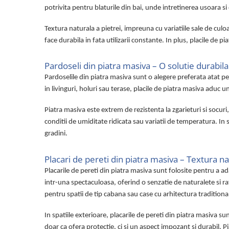
potrivita pentru blaturile din bai, unde intretinerea usoara s
Textura naturala a pietrei, impreuna cu variatiile sale de culoa
face durabila in fata utilizarii constante. In plus, placile de
Pardoseli din piatra masiva – O solutie durabila 
Pardoselile din piatra masiva sunt o alegere preferata atat pentr
in livinguri, holuri sau terase, placile de piatra masiva aduc 
Piatra masiva este extrem de rezistenta la zgarieturi si socuri,
conditii de umiditate ridicata sau variatii de temperatura. In 
gradini.
Placari de pereti din piatra masiva – Textura nat
Placarile de pereti din piatra masiva sunt folosite pentru a 
intr-una spectaculoasa, oferind o senzatie de naturalete si raf
pentru spatii de tip cabana sau case cu arhitectura traditiona
In spatiile exterioare, placarile de pereti din piatra masiva s
doar ca ofera protectie, ci si un aspect impozant si durabil. 