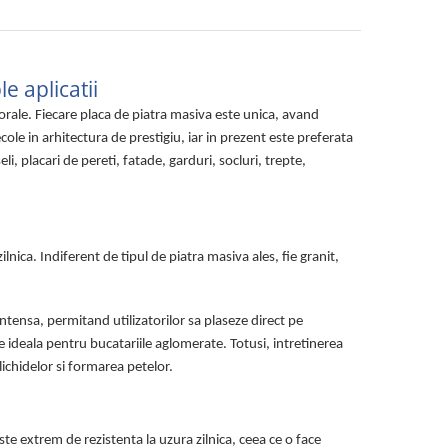
e aplicatii
porale. Fiecare placa de piatra masiva este unica, avand
ecole in arhitectura de prestigiu, iar in prezent este preferata
li, placari de pereti, fatade, garduri, socluri, trepte,
lnica. Indiferent de tipul de piatra masiva ales, fie granit,
intensa, permitand utilizatorilor sa plaseze direct pe
ere ideala pentru bucatariile aglomerate. Totusi, intretinerea
lichidelor si formarea petelor.
te extrem de rezistenta la uzura zilnica, ceea ce o face