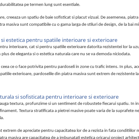
i durabilitatea pe termen lung sunt esentiale.
re, creeaza un spatiu de baie sofisticat si placut vizual. De asemenea, piatra 
 piatra masiva sunt compatibile cu o gama larga de stiluri de design, de la bai 
si estetica pentru spatiile interioare si exterioare
u interioare, cat si pentru spatiile exterioare datorita rezistentei lor la uzura 
un plus de eleganta si o estetica naturala care nu se va demoda niciodata.
 ceea ce o face potrivita pentru pardoseli in zone cu trafic intens. In plus, ac
spatiile exterioare, pardoselile din piatra masiva sunt extrem de rezistente la
urala si sofisticata pentru interioare si exterioare
adauga textura, profunzime si un sentiment de robustete fiecarui spatiu. In i
inament. Textura stratificata a pietrei masive poate varia de la suprafete nete
la.
unt extrem de apreciate pentru capacitatea lor de a rezista in fata conditiilor
Piatra masiva are capacitatea de a imbunatati estetica oricarui proiect arhite