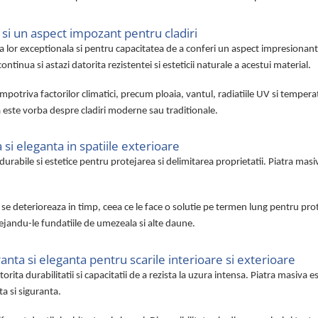
 si un aspect impozant pentru cladiri
lor exceptionala si pentru capacitatea de a conferi un aspect impresionant cla
continua si astazi datorita rezistentei si esteticii naturale a acestui material.
potriva factorilor climatici, precum ploaia, vantul, radiatiile UV si temperatu
 este vorba despre cladiri moderne sau traditionale.
 si eleganta in spatiile exterioare
durabile si estetice pentru protejarea si delimitarea proprietatii. Piatra masiv
 se deterioreaza in timp, ceea ce le face o solutie pe termen lung pentru prote
otejandu-le fundatiile de umezeala si alte daune.
anta si eleganta pentru scarile interioare si exterioare
ita durabilitatii si capacitatii de a rezista la uzura intensa. Piatra masiva es
ta si siguranta.