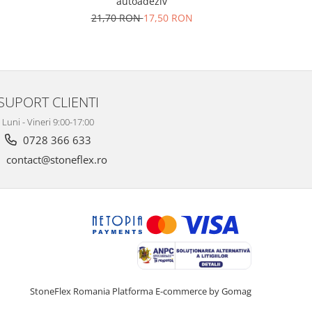
autoadeziv
21,70 RON
17,50 RON
21,
SUPORT CLIENTI
Luni - Vineri 9:00-17:00
0728 366 633
contact@stoneflex.ro
StoneFlex Romania
Platforma E-commerce by Gomag