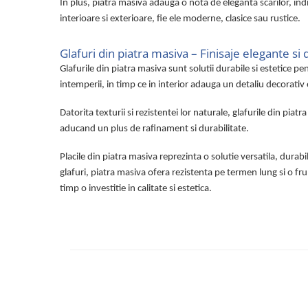
In plus, piatra masiva adauga o nota de eleganta scarilor, indife
interioare si exterioare, fie ele moderne, clasice sau rustice.
Glafuri din piatra masiva – Finisaje elegante si
Glafurile din piatra masiva sunt solutii durabile si estetice pe
intemperii, in timp ce in interior adauga un detaliu decorativ
Datorita texturii si rezistentei lor naturale, glafurile din piat
aducand un plus de rafinament si durabilitate.
Placile din piatra masiva reprezinta o solutie versatila, durabi
glafuri, piatra masiva ofera rezistenta pe termen lung si o fru
timp o investitie in calitate si estetica.