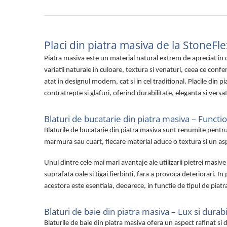
Placi din piatra masiva de la StoneFlex
Piatra masiva este un material natural extrem de apreciat in co
variatii naturale in culoare, textura si venaturi, ceea ce confe
atat in designul modern, cat si in cel traditional. Placile din p
contratrepte si glafuri, oferind durabilitate, eleganta si versat
Blaturi de bucatarie din piatra masiva – Functio
Blaturile de bucatarie din piatra masiva sunt renumite pentru du
marmura sau cuart, fiecare material aduce o textura si un as
Unul dintre cele mai mari avantaje ale utilizarii pietrei masiv
suprafata oale si tigai fierbinti, fara a provoca deteriorari. I
acestora este esentiala, deoarece, in functie de tipul de piatr
Blaturi de baie din piatra masiva – Lux si durab
Blaturile de baie din piatra masiva ofera un aspect rafinat si