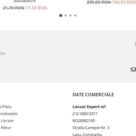
autoadeziv
235,00 RON
164,50 RON
21,70 RON
17,50 RON
dia
DATE COMERCIALE
 Plata
Lansat Expert srl
Produselor
J13/1880/2011
 Livrare
RO28982185
e Retur
Strada Canepei Nr. 3
Lazu, Constanta