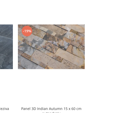
-19%
-19%
eziva
Panel 3D Indian Autumn 15 x 60 cm
Panel 3D 