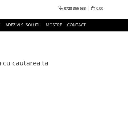
0728 366 633
0,00
X
ADEZIVI SI SOLUTII
MOSTRE
CONTACT
a cu cautarea ta