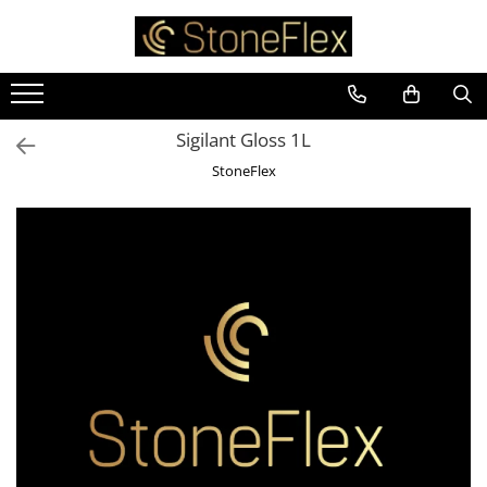
Sigilant Gloss 1L
StoneFlex