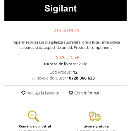
219,00 RON
Impermeabilizeaza si sigileaza suprafata, ofera luciu, intensifica
culoarea si da aspect de umed. Produs bicomponent.
STOC EPUIZAT
Durata de livrare:
2 zile
Cod Produs:
12
Ai nevoie de ajutor?
0728 366 633
Adauga la Favorite
Cere informatii
Comanda o mostra!
Livrare gratuita
Ca sa stii ce cumperi...
La comenzi de peste 2500 lei