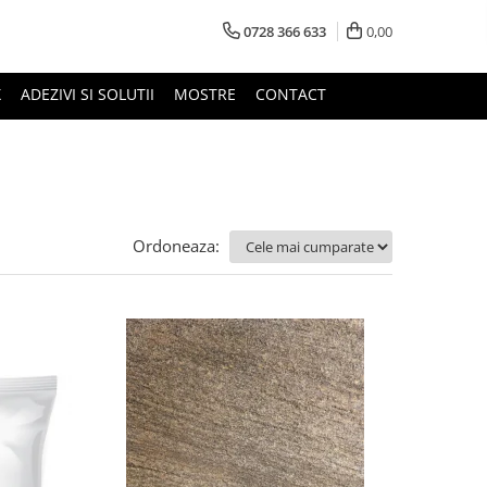
0728 366 633
0,00
X
ADEZIVI SI SOLUTII
MOSTRE
CONTACT
Ordoneaza: