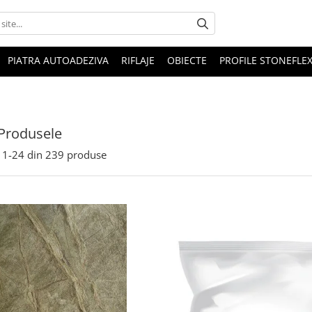
PIATRA AUTOADEZIVA
RIFLAJE
OBIECTE
PROFILE STONEFLE
Produsele
1-
24
din
239
produse